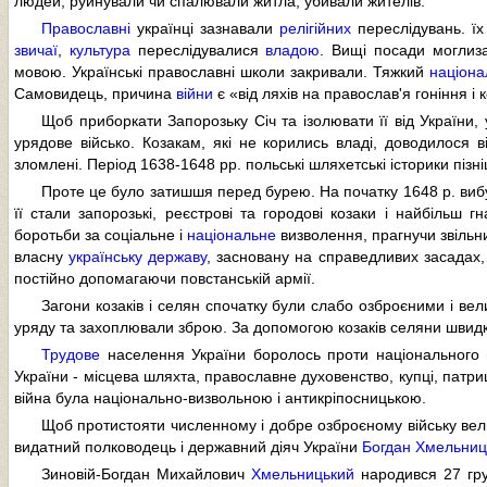
людей, руйнували чи спалювали житла, убивали жителів.
Православні
українці зазнавали
релігійних
переслідувань. їх
звичаї
,
культура
переслідувалися
владою
. Вищі посади моглиз
мовою. Українські православні школи закривали. Тяжкий
націона
Самовидець, причина
війни
є «від ляхів на православ'я гоніння і 
Щоб приборкати Запорозьку Січ та ізолювати її від України,
урядове військо. Козакам, які не корились владі, доводилося 
зломлені. Період 1638-1648 pp. польські шляхетські історики пізн
Проте це було затишшя перед бурею. На початку 1648 р. ви
її стали запорозькі, реєстрові та городові козаки і найбільш 
боротьби за соціальне і
національне
визволення, прагнучи звільни
власну
українську державу
, засновану на справедливих засадах, щ
постійно допомагаючи повстанській армії.
Загони козаків і селян спочатку були слабо озброєними і вел
уряду та захоплювали зброю. За допомогою козаків селяни швидк
Трудове
населення України боролось проти національного г
України - місцева шляхта, православне духовенство, купці, патри
війна була національно-визвольною і антикріпосницькою.
Щоб протистояти численному і добре озброєному війську вели
видатний полководець і державний діяч України
Богдан Хмельниц
Зиновій-Богдан Михайлович
Хмельницький
народився 27 гру