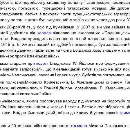
 Суботів, що перейшов у спадщину Богдану і став місцем проживан
тинською, польською, турецькою і татарською мовами. Він добре
оводжувати батька в походах проти турецько-татарських агресорів.
в у полон, з якого був викуплений матір'ю лише через два роки. У п
ях 20-ррXVII ст., у бою під Кумейками. У 1637 р. він уже займав 
, щоб добитися від
короля
відновлення скасованих «Ординацією» 
о до Богдана приходить слава одного з найталановитіших козацьких
1645 р. Б. Хмельницький як здібний полководець був запрошени
 деякими даними, такий загін на чолі з Богданом Хмельницьким та п
юнкерк проти іспанських військ.
ацьких старшин при
королі
Владиславі IV. Йшлося про формування в
ле магнати запідозрили, що Хмельницький готує військо не для по
ніель Чаплинський, захопив і спалив хутір Суботів та поглумився н
олив полковникМихайло Кричевський, Б. Хмельницький із сином Ти
ки, які скупчились у Пониззі Дніпра, організовані Б. Хмельницьки
вященної визвольної війни.
ти-універсали, якими пропонував народу підійматися на боротьбу пр
іч ішли численні загони козаків і селян. Весною тут зібралося ці
 тили, Богдан Хмельницький поїхав до Криму й уклав союз з
крим
раїни 20-тисячне військо коронного
гетьмана
Миколи Потоцького і 