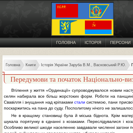
ГОЛОВНА
ІСТОРІЯ
ПЕРСОНИ
Головна
Книги
Історія України Заруба В.М., Васковський Р.Ю.
Передумови та початок Національно-ви
Втілення у життя «Ординації» супроводжувалося новим наст
селян набирала все більш жорстоких форм. Роботи на панщин
Свавілля і знущання над кріпаками
стали
системою, пани присвої
поскаржитись на пана до суду. Посполитому нічого не залишалося,
He в кращому становищі була й міська біднота. Крім матер
шукала порятунку в єднанні з козаками. Переслідувалися і коза
Особливо великої шкоди населенню завдавали численні загони 