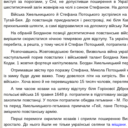
виступ за порогами, у Січі, не допустивши поширення в Укра
шеститисячний загін жовнірів на чолі з сином Стефаном. На доп
Війська Хмельницького й Стефана Потоцького зустрілися на р
Тугай-Бея. До повстанців приєдналися і реєстровці, які біля К
прихильників шляхти, а самі відправилися на допомогу війську Х
На обраній Богданом позиції десятитисячне повстанське війсь
вирішили скористатися нічною темрявою для відступу. Та українц
перебита, а решта, у тому числі й Стефан Потоцький, потрапила 
Розпочавшись Жовтоводською битвою, Визвольна війна україн
наступальний порив повсталих і військовий талант Богдана Хмел
Кодак. 1 жовтня фортеця капітулювала. Богдан Хмельницький пере
Отримавши звістку про поразку Стефана, Микола Потоцький на
із замку буде дуже важко. Тому довелося піти на хитрість. Він
військо». Хоча воно й не перевищувало 15 тисяч чоловік, переляк
А тим часом козаки на шляху відступу біля Горіхової Дібр
польські війська 16 травня 1648 р. потрапили в підготовану засі
захопили повстанці. У полон потрапили обидва гетьмани - М. Пото
та перед Хмельницького-гетьмана примчали «Гей, пане Потоцьки
зміцнило повстанську армію.
Перші перемоги окрилили козаків і сприяли поширенню Визв
зростало. До нього йшли не тільки українські селяни та
міщани
.