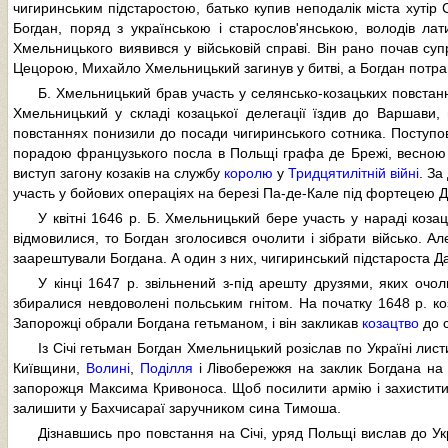
чигиринським підстаростою, батько купив неподалік міста хутір
Богдан, поряд з українською і старослов'янською, володів ла
Хмельницького виявився у військовій справі. Він рано почав супр
Цецорою, Михайло Хмельницький загинув у битві, а Богдан потрапи
Б. Хмельницький брав участь у селянсько-козацьких повстанн
Хмельницький у складі козацької делегації їздив до Варшави
повстаннях понизили до посади чигиринського сотника. Поступов
порадою французького посла в Польщі графа де Брежі, весною 
виступ загону козаків на службу
королю
у
Тридцятилітній війні
. За
участь у бойових операціях на березі Па-де-Кале під фортецею Д
У квітні 1646 р. Б. Хмельницький бере участь у нараді коз
відмовилися, то Богдан зголосився очолити і зібрати військо. А
заарештували Богдана. А один з них, чигиринський підстароста Да
У кінці 1647 р. звільнений з-під арешту друзями, яких оч
збиралися невдоволені польським гнітом. На початку 1648 р. коза
Запорожці обрали Богдана гетьманом, і він закликав
козацтво
до с
Із Січі гетьман Богдан Хмельницький розіслав по Україні лис
Київщини,
Волині
,
Поділля
і Лівобережжя на заклик Богдана на С
запорожця Максима Кривоноса. Щоб посилити армію і захистити
залишити у Бахчисараї заручником сина Тимоша.
Дізнавшись про повстання на Січі, уряд Польщі вислав до Ук