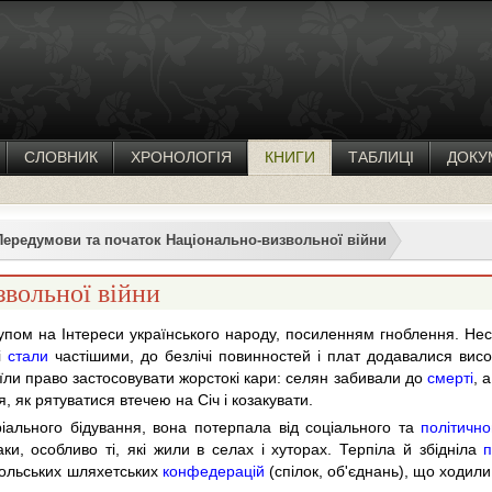
СЛОВНИК
ХРОНОЛОГІЯ
КНИГИ
ТАБЛИЦІ
ДОКУ
Передумови та початок Національно-визвольної війни
звольної війни
упом на Інтереси українського народу, посиленням гноблення. Н
і
стали
частішими, до безлічі повинностей і плат додавалися вис
ли право застосовувати жорстокі кари: селян забивали до
смерті
, 
 як рятуватися втечею на Січ і козакувати.
іального бідування, вона потерпала від соціального та
політично
ки, особливо ті, які жили в селах і хуторах. Терпіла й збідніла
польських шляхетських
конфедерацій
(спілок, об'єднань), що ходили