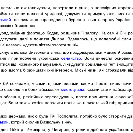
 насильно окатоличували, навертали в унію, а непокірних жорсток
аймати лише польські урядовці, документи примушували писати
льний
гніт викликав справедливе обурення всього народу України
козаків обтяження».
 уряд зміцнив фортецю Кодак, розширив її залогу. На самій Січі 
відступати далі в пониззя Дніпра. Здавалось, що волелюбні сили 
іше назвали «десятиліттям золотої тиші».
бухнула велика Визвольна війна, що продовжувалася майже 9 років
гнане і пригноблене українське
селянство
. Вони винесли основний 
тися від іноземного панування, ліквідувати соціальний гніт, знищит
о змогла б захищати їхні інтереси. Міські низи, які страждали від г
и бій сокирами, косами, ціпами, вилами, киями. Проте, виявляючи з
о оволоділи в боях військовим
мистецтвом
. Козаки стали найкраще
ноблення, релігійних переслідувань, проти приниження людської 
ціат. Вони також хотіли повалити польсько-шляхетський гніт, припин
кої держави, якою була Річ Посполита, потрібно було створити дієз
ький
, котрий очолив Визвольну війну.
дня 1595 p., ймовірно, у Чигирині, у родині дрібного українсько