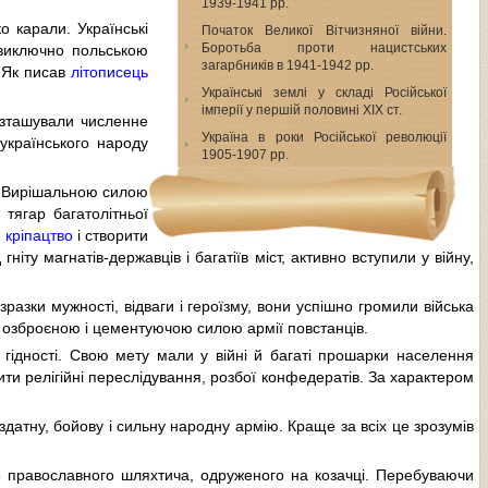
1939-1941 pp.
о карали. Українські
Початок Великої Вітчизняної війни.
Боротьба проти нацистських
 виключно польською
загарбників в 1941-1942 pp.
. Як писав
літописець
Українські землі у складі Російської
імперії у першій половині XIX ст.
розташували численне
Україна в роки Російської революції
українського народу
1905-1907 pp.
. Вирішальною силою
тягар багатолітньої
и
кріпацтво
і створити
ніту магнатів-державців і багатіїв міст, активно вступили у війну,
разки мужності, відваги і героїзму, вони успішно громили війська
 озброєною і цементуючою силою армії повстанців.
гідності. Свою мету мали у війні й багаті прошарки населення
ити релігійні переслідування, розбої конфедератів. За характером
датну, бойову і сильну народну армію. Краще за всіх це зрозумів
го православного шляхтича, одруженого на козачці. Перебуваючи