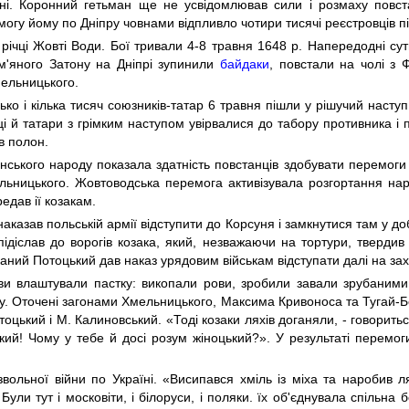
їні. Коронний гетьман ще не усвідомлював сили і розмаху повс
омогу йому по Дніпру човнами відпливло чотири тисячі реєстровців
ічці Жовті Води. Бої тривали 4-8 травня 1648 р. Напередодні сути
ам'яного Затону на Дніпрі зупинили
байдаки
, повстали на чолі з 
мельницького.
ко і кілька тисяч союзників-татар 6 травня пішли у рішучий наступ
і й татари з грімким наступом увірвалися до табору противника і
в полон.
ського народу показала здатність повстанців здобувати перемоги 
ьницького. Жовтоводська перемога активізувала розгортання народ
дав ії козакам.
казав польській армії відступити до Корсуня і замкнутися там у до
 підіслав до ворогів козака, який, незважаючи на тортури, тверди
аний Потоцький дав наказ урядовим військам відступати далі на зах
ови влаштували пастку: викопали рови, зробили завали зрубаними
дку. Оточені загонами Хмельницького, Максима Кривоноса та Тугай-Б
цький і М. Калиновський. «Тоді козаки ляхів доганяли, - говоритьс
й! Чому у тебе й досі розум жіноцький?». У результаті перемоги
ольної війни по Україні. «Висипався хміль із міха та наробив л
 Були тут і московіти, і білоруси, і поляки. їх об'єднувала спільн