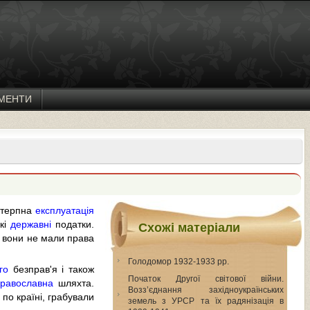
МЕНТИ
естерпна
експлуатація
окі
державні
податки.
Схожі матеріали
а вони не мали права
Голодомор 1932-1933 pp.
го
безправ'я і також
Початок Другої світової війни.
православна
шляхта.
Возз’єднання західноукраїнських
 по країні, грабували
земель з УРСР та їх радянізація в