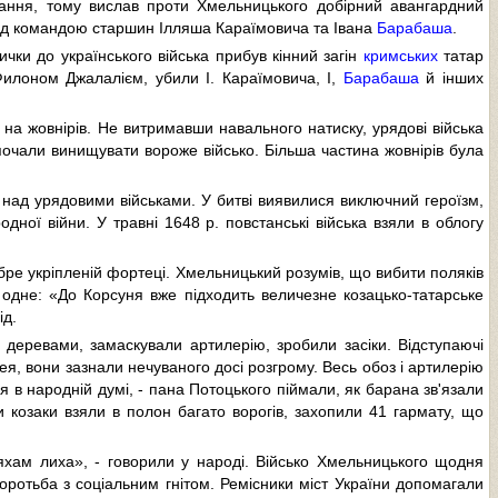
тання, тому вислав проти Хмельницького добірний авангардний
 під командою старшин Ілляша Караїмовича та Івана
Барабаша
.
чки до українського війська прибув кінний загін
кримських
татар
Филоном Джалалієм, убили I. Караїмовича, I,
Барабаша
й інших
 на жовнірів. He витримавши навального натиску, урядові війська
 почали винищувати вороже військо. Більша частина жовнірів була
над урядовими військами. У битві виявилися виключний героїзм,
ної війни. У травні 1648 р. повстанські війська взяли в облогу
бре укріпленій фортеці. Хмельницький розумів, що вибити поляків
в одне: «До Корсуня вже підходить величезне козацько-татарське
ід.
 деревами, замаскували артилерію, зробили засіки. Відступаючі
ея, вони зазнали нечуваного досі розгрому. Весь обоз і артилерію
я в народній думі, - пана Потоцького піймали, як барана зв'язали
 козаки взяли в полон багато ворогів, захопили 41 гармату, що
яхам лиха», - говорили у народі. Військо Хмельницького щодня
а боротьба з соціальним гнітом. Ремісники міст України допомагали