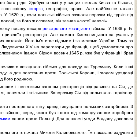
ня його рідні. Здобувши освіту у вищих школах Києва та Львова,
 знав світову
історію
, географію, право. Але найбільше талант
 У 1620 p., коли польські війська зазнали поразки від турків під
олоні, за його ж словами, він зазнав «лютої неволі».
високу посаду писаря
реєстрового козацького
війська. У 1638 р. Б.
привілеїв реєстровців. Але самого Xмельницького за участь у
 ватажків. Його ім'я стає відомим і за межами України. Тому за
й Людовиком XIV на переговори до Франції, щоб домовитися прo
олковником Іваном Сірком восени 1645 р. уже був у Франції і брав
еликого козацького війська для походу на Туреччину. Коли інші
ходу, а для повстання проти Польської Корони, і згодом урядовці
ад його родиною.
мошем і невеликим загоном реєстровців відправився на Січ, де
м, повстали і звільнили Запорозьку Січ від польського гарнізону.
оти нестерпного гніту, кривд і знущання польських загарбників. 3
ле військо, серед якого був і полк під командуванням хороброго
ським
ханом проти Польщі. Для певності угоди Богдану довелося
польного гетьмана Миколи Калиновського. Їм наказано задушити