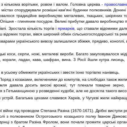
, з кількома ворітьми, ровом і валом. Головна церква -
православн
містах споруджували розкішні кам'яні будинки полковників. Донині 
валося традиційне виробництво металевих, ткацьких, шкіряних тов
пішня - глиняним посудом. Великі прибутки давало виробництво по
лі. Зростала кількість торгів і
ярмарків
, що ставали відомими да
нш відомих торгах, вівся широкий обмін сільськогосподарської та рем
арами українського вивозу залишалися збіжжя, прядиво, коноплі, вовн
цькі коси, серпи, ножі, металеві вироби. Багато закуповувалося мід
, корали, ладан, кава, шафран, вина. 3 Росії йшли хутра лисиць, 
в усьому обмежити українських і звести їхню торгівлю нанівець.
. Поряд з козаками, включеними до компутів, на слободах також жили
мля давала досить високі врожаї, тут плекали товарне зерно,
з Гетьманщиною у розведенні худоби, але не досягла такого високо
й устрій. Багатьма цехами славився Харків, у Чугуєві жили найкращ
 війни під проводом Степана Разіна (1670-1671). Дрібні виступи р
олі з полковником Острогозького козацького полку Іваном Дзиков
і донці з братом Разіна Фролом, вони почали громити царські орг