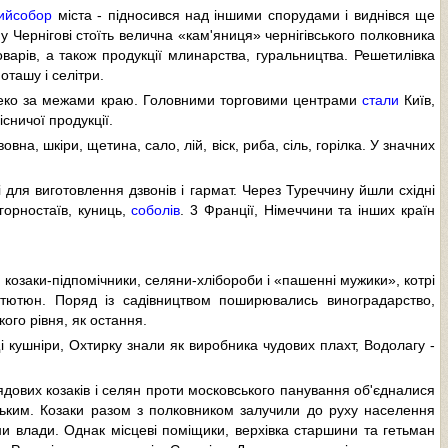
ий
собор
міста - підносився над іншими спорудами і виднівся ще
у Чернігові стоїть велична «кам'яниця» чернігівського полковника
арів, а також продукції млинарства, гуральництва. Решетилівка
ташу і селітри.
леко за межами краю. Головними торговими центрами
стали
Київ,
існичої продукції.
а, шкіри, щетина, сало, лій, віск, риба, сіль, горілка. У значних
і для виготовлення дзвонів і гармат. Через Туреччину йшли східні
горностаїв, куниць,
соболів
. 3 Франції, Німеччини та інших країн
 козаки-підпомічники, селяни-хлібороби і «пашенні мужики», котрі
 тютюн. Поряд із садівництвом поширювались виноградарство,
го рівня, як остання.
і кушніри, Охтирку знали як виробника чудових плахт, Водолагу -
ядових козаків і селян проти московського панування об'єдналися
ським. Козаки разом з полковником залучили до руху населення
ани влади. Однак місцеві поміщики, верхівка старшини та гетьман