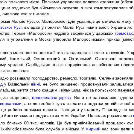
вою полкового міста. Полками управляла полкова старшина (обозн
щини водночас був військовою округою, з якої комплектувалися збр
ю, очолюваною гетьманом.
 Москві Малою Руссю, Малоросією. Для українців це означало малу ч
ївської Русі
, вкладав у поняття Малої Русі інший зміст: Україна як
арство. Термін «Малоросія» надовго закріпився у царських
грамотах
ля її управління в Москві утворили Малоросійський приказ (мініст
сновна маса населення якої теж складалася із селян та козаків. У др
ький, Ізюмський, Острогозький та Охтирський. Очолювані полко
у урядові. Слобідських козаків прирівняно до військових поселе
ського воєводи.
 швидко розвивали господарство, ремесло, торгівлю. Селяни заселяли
од
у Визвольній
війні
, не було знищено, продовжували залишатися
слабшав, життя стало кращим і вільнішим, ніж за польського пануван
ацька старшина,
православна
церква
. Вони не наважилися віднови
іверсалами
, а селян зобов'язували платити податки до військової 
це робила польська шляхта. Панщини у старому її вигляді не існ
що його вивозили продавати за межі України. По селах розвивалося
ло близько 60 тис. чоловік. Це був привілейований прошарок сус
 їхнім обов'язком була служба у війську. У
мирний
час вони вели г