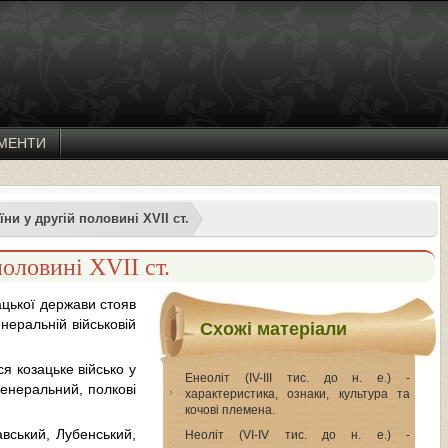
МЕНТИ
ни у другій половині XVII ст.
оловині XVII ст.
ацької держави стояв
еральній військовій
Схожі матеріали
я козацьке військо у
Енеоліт (IV-ІІІ тис. до н. е.) -
 генеральний, полкові
характеристика, ознаки, культура та
кочові племена.
авський, Лубенський,
Неоліт (VІ-ІV тис. до н. е.) -