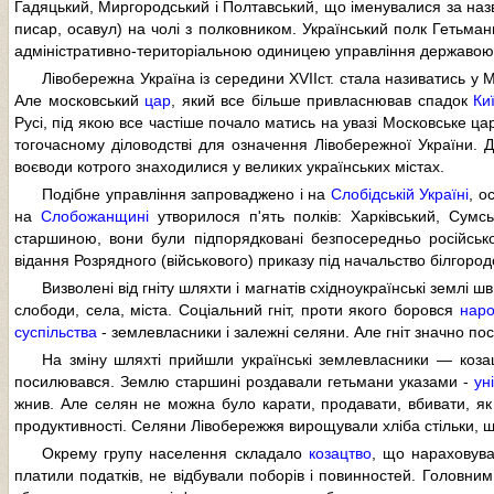
Гадяцький, Миргородський і Полтавський, що іменувалися за наз
писар, осавул) на чолі з полковником. Український полк Гетьман
адміністративно-територіальною одиницею управління державо
Лівобережна Україна із середини XVIIст. стала називатись у
Але московський
цар
, який все більше привласнював спадок
Ки
Русі, під якою все частіше почало матись на увазі Московське ц
тогочасному діловодстві для означення Лівобережної України. Д
воєводи котрого знаходилися у великих українських містах.
Подібне управління запроваджено і на
Слобідській Україні
, о
на
Слобожанщині
утворилося п'ять полків: Харківський, Сумс
старшиною, вони були підпорядковані безпосередньо російськом
відання Розрядного (військового) приказу під начальство білгород
Визволені від гніту шляхти і магнатів східноукраїнські землі
слободи, села, міста. Соціальний гніт, проти якого боровся
нар
суспільства
- землевласники і залежні селяни. Але гніт значно по
На зміну шляхті прийшли українські землевласники — коз
посилювався. Землю старшині роздавали гетьмани указами -
ун
жнив. Але селян не можна було карати, продавати, вбивати, як 
продуктивності. Селяни Лівобережжя вирощували хліба стільки, 
Окрему групу населення складало
козацтво
, що нараховува
платили податків, не відбували поборів і повинностей. Головним