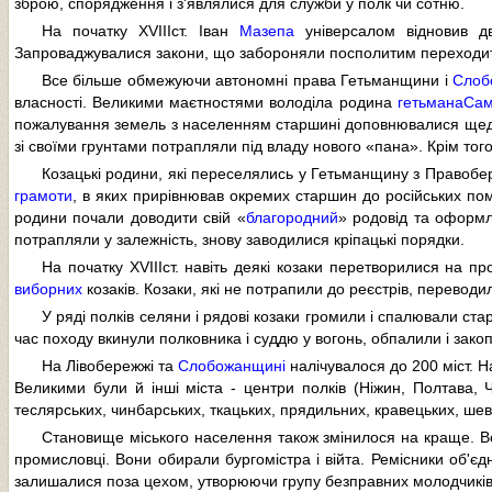
зброю, спорядження і з'являлися для служби у полк чи сотню.
На початку XVIIIст. Іван
Мазепа
універсалом відновив дв
Запроваджувалися закони, що забороняли посполитим переходити
Все більше обмежуючи автономні права Гетьманщини і
Слоб
власності. Великими маєтностями володіла родина
гетьмана
Сам
пожалування земель з населенням старшині доповнювалися щедрим
зі своїми грунтами потрапляли під владу нового «пана». Крім тог
Козацькі родини, які переселялись у Гетьманщину з Правобер
грамоти
, в яких прирівнював окремих старшин до російських пом
родини почали доводити свій «
благородний
» родовід та оформл
потрапляли у залежність, знову заводилися кріпацькі порядки.
На початку XVIIIст. навіть деякі козаки перетворилися на п
виборних
козаків. Козаки, які не потрапили до реєстрів, перевод
У ряді полків селяни і рядові козаки громили і спалювали ст
час походу вкинули полковника і суддю у вогонь, обпалили і зако
На Лівобережжі та
Слобожанщині
налічувалося до 200 міст. Н
Великими були й інші міста - центри полків (Ніжин, Полтава, Че
теслярських, чинбарських, ткацьких, прядильних, кравецьких, ше
Становище міського населення також змінилося на краще. В
промисловці. Вони обирали бургомістра і війта. Ремісники об'є
залишалися поза цехом, утворюючи групу безправних молодчиків