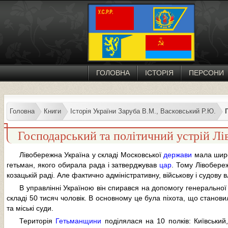
ГОЛОВНА
ІСТОРІЯ
ПЕРСОНИ
Головна
Книги
Історія України Заруба В.М., Васковський Р.Ю.
Господарський та політичний устрій Лів
Лівобережна Україна у складі Московської
держави
мала шир
гетьман, якого обирала рада і затверджував
цар
. Тому Лівобер
козацькій раді. Але фактично адміністративну, військову і судову 
В управлінні Україною він спирався на допомогу генеральної с
складі 50 тисяч чоловік. В основному це була піхота, що станов
та міські суди.
Територія
Гетьманщини
поділялася на 10 полків: Київський