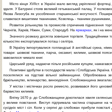
Місто кінця XVIIст. в Україні мало вигляд укріпленої фортеці
здаля. У Батурині стояв великий гетьманський палац. У полкових 
Якова Лизогуба як уособлення старшинської могутності. Поширю
славилася вишитими тканинами, Козелець - тканими рушниками, О
Розвиток рільництва та промислів спричинив піднесення торгів
Чернігів, Харків, Ніжин, Суми, Стародуб. На
ярмарках
, як і на ме
Значного розмаху досягла зовнішня торгівля. Традиційними тов
кількостях експортувалися поташ і селітра.
В Україну імпортувалися голландські й англійські сукна, німе
товари: шовкові тканини, парча, оксамит, килими, шовкові пояси
завозилося чимало книг.
Царський уряд, надаючи пільги російським купцям, намагався 
Позитивні здобутки в господарстві мала і Слобідська Україна
поселялися на підставі вільної займанщини. Оброблювана зе
бджільництво, млинарство, винокуріння. Слобожанщина змагалася 
У містах і містечках росло ремесло, розвивався його цехови
барвистих килимів.
Влітку 1670 р. до Слобожанщини докотилася хвиля селянської
у велике повстання. Виступ підтримала частина старшини на ч
сусідніх міст і сіл. Коли у серпні до слобожан прибули повстал