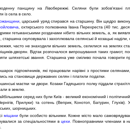
оденну панщину на Лівобережжі. Селяни були зобов'язані пл
 із села в село.
ожанщини
, царський уряд спирався на старшину. Він щедро виконув
ойловича
, охтирського полковника Івана Перехреста (40 тис. дес
и гетьманськими роздачами нібито вільних земель, а, як виявлял
о, старшина скуповувала і захоплювала селянські й козацькі наділи
ежжя, часто не знаходили вільних земель, селилися на землях стар
іщиків-дворян. Відтак розпочалося випрошування таких грамот, пош
яти шляхетські звання. Старшина уже сміливо почала говорити про
рошарок підпомічників, які працювали нарівні з простими селянами
ились на становище державних селян і платили податки.
аршинські маєтки чи двори. Козаки Гадяцького полку піддали страхіт
пали в землю.
айбільшими серед них були Київ - великий економічний і політичний
рнігів, Прилуки) та сотень (Веприк, Конотоп, Батурин, Глухів). 
вських, шорницьких.
сі
міщани
були особисто вільними. Кожне місто мало самоврядування
днувалися за спеціальностями в
цехи
. Повноправними членами в ни
.