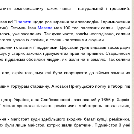
атити землевласнику також чинш - натуральний і грошовий.
ав всі її
запити
щодо розширення землеволодінь і примноження
ятин). Гетьман Іван
Мазепа
мав 100 тис. залежних селян. Царські
ось, уже заселених. Так дуже часто, зовсім несподівано, селяни
, оголошувала їх своїми, а селян - залежними людьми.
шини і ставали її підданими. Царський уряд видавав також дарчі
ук у старих законах і документах прав на привілеї. Старшинські
 підданські обов'язки людей, які жили на її землях. Так селяни
, але, окрім того, змушені були споряджати до війська заможних
ливим тортурам старшину. А козаки Прилуцького полку в таборі під
 центр України, а на Слобожанщині - заснований у 1656 р. Харків.
У містах зростала кількість ремісничих майстерень: ковальських,
 - магістрат, куди здебільшого входили багаті купці, ремісники,
х були лише майстри, котрих звали братчики. Підмайстри й учні