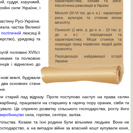
характеристика, ознаки та риси.
ий, суддя, хорунжий,
Неолітична революція в Україні.
ойні сили України, і
Мезоліт (ІХ-VІ тис. до н. е.) - характерні
риси, культура та стоянки епохи
астину Русі-України.
мезоліту.
 мала частка Великої
Палеоліт (1 млн. р. до н. е. - 10 тис. р.
,
політичній
лексиці й
до н. е.) - періодизація та
ерство), урядовці та
характеристика. Місця стоянок та
знаряддя праці первісних людей доби
палеоліту.
угій половині XVIIст.
Періодизація найдавнішої історїї
вниками та полковою
України
нців і віднесено до
 нові землі, будували
 два основних стани
ня.
ти старий лад відразу. Проте поступово наступ на права селян
скарбниці, працювати на старшину в гарячу пору оранки, сівби та
увало. Це сприяло розвитку сільського господарства, росту його
виробництво
скла, горілки, селітри, заліза.
пільства. Козаки та їхні родини були вільними людьми. Вони не
осподарство, а на випадок війни за власний кошт купували коня,