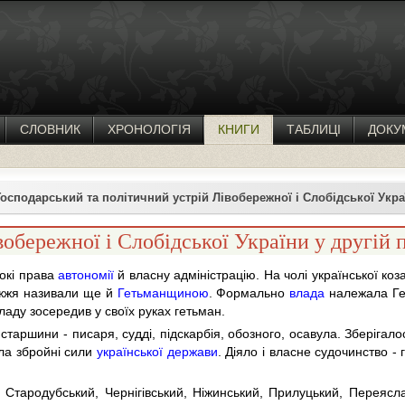
СЛОВНИК
ХРОНОЛОГІЯ
КНИГИ
ТАБЛИЦІ
ДОКУ
Господарський та політичний устрій Лівобережної і Слобідської Украї
обережної і Слобідської України у другій п
окі права
автономії
й власну адміністрацію. На чолі української коз
ежжя називали ще й
Гетьманщиною
. Формально
влада
належала Ген
владу зосередив у своїх руках гетьман.
таршини - писаря, судді, підскарбія, обозного, осавула. Зберігалос
ила збройні сили
української держави
. Діяло і власне судочинство -
, Стародубський, Чернігівський, Ніжинський, Прилуцький, Переясл