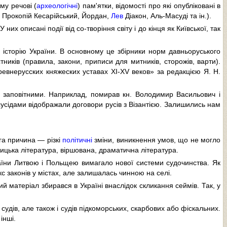
му речові (
археологічні
) пам'ятки, відомості про які опубліковані в
, Прокопій Кесарійський, Йордан,
Лев
Діакон, Аль-Масуді та ін.).
их описані події від со-творіння світу і до кінця як Київської, так
 історію України. В основному це збірники норм давньоруського
ників (правила, закони, приписи для митників, сторожів, варти).
Древнерусских княжеских уставах XI-XV веков» за редакцією Я. Н.
 заповітними. Наприклад, помирав кн. Володимир Васильович і
 сусідами відображали договори русів з Візантією. Залишились нам
уга причина — різкі
політичні
зміни, виникнення умов, що не могло
ицька література, віршована, драматична література.
раїни Литвою і Польщею вимагало нової системи судочинства. Як
с законів у містах, але залишалась чинною на селі.
й матеріал збирався в Україні внаслідок скликання сеймів. Так, у
.
 судів, але також і судів підкоморських, скарбових або фіскальних.
інші.