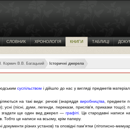
СЛОВНИК
ХРОНОЛОГІЯ
КНИГИ
ТАБЛИЦІ
ДОКУ
.І. Кормич В.В. Багацький
Історичні джерела
людським
суспільством
і дійшло до нас у вигляді предметів матеріа
іляються на такі види: речові (знаряддя
виробництва
, предмети п
ти); усні (пісні, думи, легенди, перекази, прислів'я, приказки тощо); 
о згадати ще один вид джерел —
графіті
. Це стародавні написи на 
в. Тобто це написи на всьому, крім паперу.
 документи різних установ) та оповідні пам'ятки (літописно-мемуарн