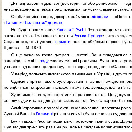
Для відтворення давньої (доісторичної або дописемної — від 
низці довідників; а також праці грецьких, римських, візантійських, а
Особливе місце серед джерел займають
літописи
— «Повість м
і
Галицько-Волинської держав
.
Не буде повним опис
Київської Русі
і без законодавчих акті
законодавства. Головною з них є «
Руська Правда
», яка складає
Сюди ж входять і уставні
грамоти
, такі як «Київські церковні у
Щапова.— М.,1976.
Є ще важлива група джерел — актові. Вони складаються з
заповідав землі і
владу
своєму синові і родичам. Були також грамо
у спадок від наших предків і художні твори, серед них і «Слово о 
У період польсько-литовського панування в Україні, з другої по
Однією з причин цього було зростання торгівлі і зміцнення ек
не відбитися на зростанні кількості пам'яток. Збільшується в п'ять
Зупинимося на адміністративио-правових актах. Це документ
основу судочинства для українських зе: ель було створено Литовс
Адміністративно-правові акти накопичувались протягом років,
Судовій Вишні в
Галичині
рішення сеймів були основою судочинної 
Були також «Реєстри податків», протоколи і книги судів. Докум
Суд засідав три-п'ять разів на рік, але на засіданнях записувались