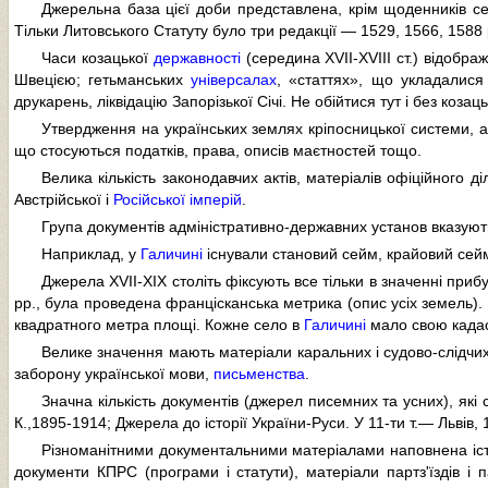
Джерельна база цієї доби представлена, крім щоденників се
Тільки Литовського Статуту було три редакції — 1529, 1566, 1588
Часи козацької
державності
(середина XVII-XVIII ст.) відобра
Швецією; гетьманських
універсалах
, «статтях», що укладалися
друкарень, ліквідацію Запорізької Січі. Не обійтися тут і без коза
Утвердження на українських землях кріпосницької системи, ад
що стосуються податків, права, описів маєтностей тощо.
Велика кількість законодавчих актів, матеріалів офіційного 
Австрійської і
Російської імперій
.
Група документів адміністративно-державних установ вказують
Наприклад, у
Галичині
існували становий сейм, крайовий сейм
Джерела XVII-XIX століть фіксують все тільки в значенні приб
pp., була проведена францісканська метрика (опис усіх земель). 
квадратного метра площі. Кожне село в
Галичині
мало свою кадас
Велике значення мають матеріали каральних і судово-слідчих о
заборону української мови,
письменства
.
Значна кількість документів (джерел писемних та усних), як
К.,1895-1914; Джерела до історії України-Руси. У 11-ти т.— Львів
Різноманітними документальними матеріалами наповнена істор
документи КПРС (програми і статути), матеріали партз'їздів і 