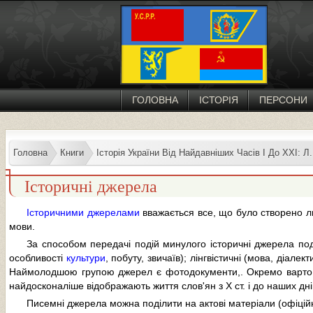
ГОЛОВНА
ІСТОРІЯ
ПЕРСОНИ
Головна
Книги
Історія України Від Найдавніших Часів I До XXI: Л
Історичні джерела
Історичними джерелами
вважається все, що було створено 
мови.
За способом передачі подій минулого історичні джерела под
особливості
культури
, побуту, звичаїв); лінгвістичні (мова, діалек
Наймолодшою групою джерел є фотодокументи,. Окремо варт
найдосконаліше відображають життя слов'ян з X ст. і до наших дні
Писемні джерела можна поділити на актові матеріали (офіційні