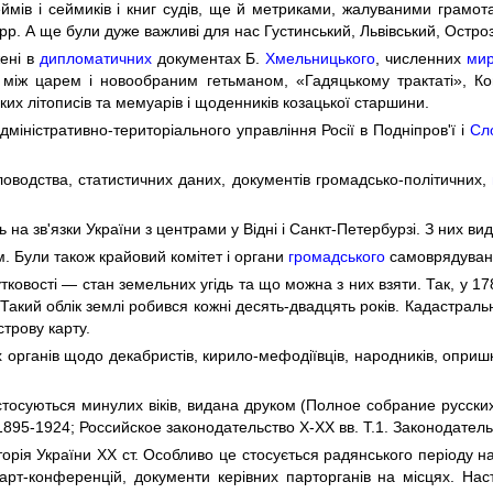
ймів і сеймиків і книг судів, ще й метриками, жалуваними грамот
 pp. А ще були дуже важливі для нас Густинський, Львівський, Остро
жені в
дипломатичних
документах Б.
Хмельницького
, численних
ми
 між царем і новообраним гетьманом, «Гадяцькому трактаті», Ко
цьких літописів та мемуарів і щоденників козацької старшини.
міністративно-територіального управління Росії в Подніпров'ї і
Сл
діловодства, статистичних даних, документів громадсько-політичних,
 на зв'язки України з центрами у Відні і Санкт-Петербурзі. З них в
. Були також крайовий комітет і органи
громадського
самоврядуванн
утковості — стан земельних угідь та що можна з них взяти. Так, у 1
Такий облік землі робився кожні десять-двадцять років. Кадастрал
трову карту.
рганів щодо декабристів, кирило-мефодіївців, народників, опришків,
і стосуються минулих віків, видана друком (Полное собрание русск
, 1895-1924; Российское законодательство Х-ХХ вв. Т.1. Законодател
ія України XX ст. Особливо це стосується радянського періоду наш
парт-конференцій, документи керівних парторганів на місцях. Нас