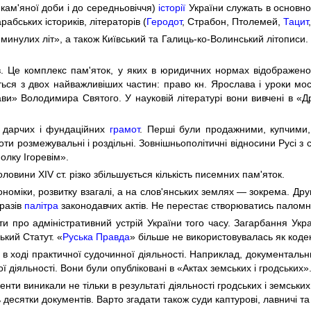
кам'яної доби і до середньовіччя)
історії
України служать в основно
рабських істориків, літераторів (
Геродот
, Страбон, Птолемей,
Тацит
инулих літ», а також Київський та Галиць-ко-Волинський літописи. У н
в. Це комплекс пам'яток, у яких в юридичних нормах відображено
ться з двох найважливіших частин: право кн. Ярослава і уроки мост
стави» Володимира Святого. У науковій літературі вони вивчені в «
 дарчих і фундаційних
грамот
. Перші були продажними, купчими,
ти розмежувальні і роздільні. Зовнішньополітичні відносини Русі з
полку Ігоревім».
ловини XIV ст. різко збільшується кількість писемних пам'яток.
ономіки, розвитку взагалі, а на слов'янських землях — зокрема. Др
 разів
палітра
законодавчих актів. Не перестає створюватись паломн
и про адміністративний устрій України того часу. Загарбання Ук
ький Статут. «
Руська Правда
» більше не використовувалась як кодек
 в ході практичної судочинної діяльності. Наприклад, документальни
діяльності. Вони були опубліковані в «Актах земських і гродських»
енти виникали не тільки в результаті діяльності гродських і земських
 десятки документів. Варто згадати також суди каптурові, лавничі та 