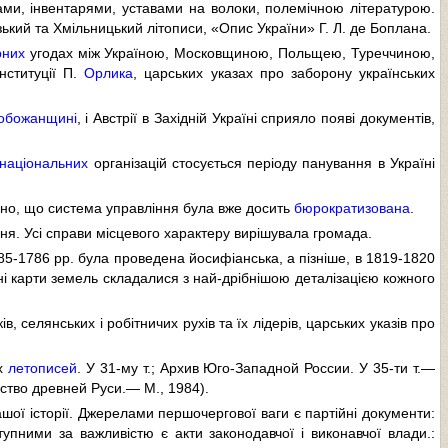
ами, інвентарями, уставами на волоки, полемічною літературою.
зький та Хмільницький літописи, «Опис України» Г. Л. де Боплана.
рних
угодах між Україною, Московщиною, Польщею, Туреччиною,
нституції П.
Орлика
, царських указах про заборону українських
обожанщині
, і Австрії в Західній Україні сприяло появі документів,
національних
організацій стосується періоду панування в Україні
идно, що система управління була вже досить
бюрократизована
.
я. Усі справи місцевого характеру вирішувала громада.
785-1786 pp. була проведена йосифіанська, а пізніше, в 1819-1820
ьні карти земель складалися з най-дрібнішою деталізацією кожного
 селянських і робітничих рухів та їх лідерів, царських указів про
их
летописей
. У 31-му т.; Архив Юго-Западной России. У 35-ти т.—
ьство древней Руси.— М., 1984).
ої історії. Джерелами першочергової ваги є партійні документи:
тупними за важливістю є акти законодавчої і виконавчої влади.: