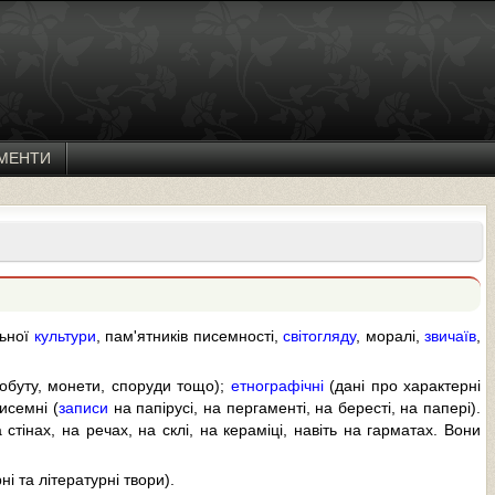
МЕНТИ
льної
культури
, пам'ятників писемності,
світогляду
, моралі,
звичаїв
,
обуту, монети, споруди тощо);
етнографічні
(дані про характерні
писемні (
записи
на папірусі, на пергаменті, на бересті, на папері).
стінах, на речах, на склі, на кераміці, навіть на гарматах. Вони
і та літературні твори).