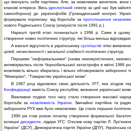
що іменують себе партіями. Але, за невеликим винятком, вони н
кланові інтереси. Весь
ідеологічний
спектр за цей час був зайняти
самооборона) до українофобів (Громадянський конгрес Україн
формували порізному: від боротьби за
проголошення незалежно
нового Радянського Союзу (комуністи після 1991 р.).
Нарешті третій етап починається з 1996 р. Саме в цьому 
створення нових політичних структур, які більш-меньш відповіда
А взагалі відсутність в українському
суспільстві
чітко виявлени
цілей, нечисленності і загальної слабкості політичних структур.
Першими "неформальними" (назва некомуністичних, некомсо
активізувалась після Чорнобильської катастрофи в квітні 1986 рок
можливість вільно збиратись і вільно обговорювати заборонені 
"Меморіал", "Товариство української мови".
В 1987 році відновлює свою діяльність УГГ, яка згодом пе
Конфедерації
замість Союзу республік; визнання української мов
Важливою подією того часу стало створення масової народн
боротьби за
незалежність України
. Звичайно партійна та рад
заборонити РУХ вже було неможливо. Це стало першою політичн
1990 рік став роком початку створення формальної багатопар
колишні
дисиденти
, лідери УГС. Очолив нову партію Л. Лук'янен
України" (ДСУ), Демократична партія України (ДПУ), Українська с