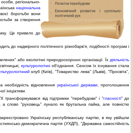
 особи, регіонально-
Початок перебудови
раїнська
національна
Економічний розвиток і суспільно-
своєї боротьби вони
політичний рух
ротьби за створення
ку. Це привело до
ить до надмірного політичного різнобарв'я, подібності програм і
елених" або екологічні природоохоронні організації. Їх
діяльність
світницькі,
культурологічні
об'єднання. Сенсом їх існування стала
ультурологічний
клуб (Київ), "Товариство лева" (Львів), "Просвіта",
а необхідність відновлення
української держави
; проголошення
ї ініціативи.
Х трансформувався від підтримки "перебудови" і "
гласності
" до
, а слово "руховець" лунало як брутальна лайка, але повністю
зареєстровано Українську республіканську партію, в яку увійшли
християнсько-демократична партія (УХДП), "Державна самостійність