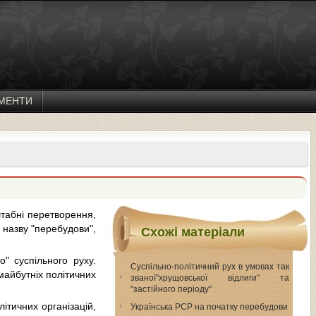
МЕНТИ
штабні перетворення,
 назву "перебудови",
Схожі матеріали
" суспільного руху.
Суспільно-політичний рух в умовах так
майбутніх політичних
званої"хрущовської відлиги" та
"застійного періоду"
ітичних організацій,
Українська РСР на початку перебудови