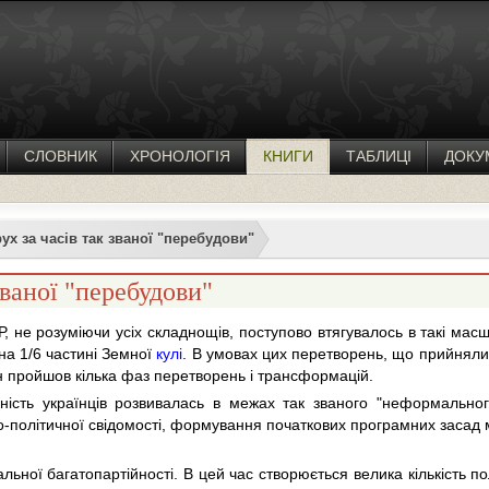
СЛОВНИК
ХРОНОЛОГІЯ
КНИГИ
ТАБЛИЦІ
ДОКУ
ух за часів так званої "перебудови"
званої "перебудови"
Р, не розуміючи усіх складнощів, поступово втягувалось в такі мас
 на 1/6 частині Земної
кулі
. В умовах цих перетворень, що прийняли
ін пройшов кілька фаз перетворень і трансформацій.
ність українців розвивалась в межах так званого "неформального
політичної свідомості, формування початкових програмних засад 
ної багатопартійності. В цей час створюється велика кількість пол