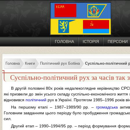
ГОЛОВНА
ІСТОРІЯ
ПЕРСОНИ
Головна
Книги
Політичний рух Бобіна
Суспільно-політичний р
Суспільно-політичний рух за часів так 
В другій половині 80х років недалекоглядне керівництво СРС
які призвели до змін усього складу суспільно-економічного життя
відновився
політичний
рух в Україні. Протягом 1985–1996 років в
На першому етапі – 1987–1989/90 рр. –
громадська
актив
Головним завданням цього періоду було пробудження громадсько-
сил.
Другий етап – 1990–1994/95 рр. – період формування формаль