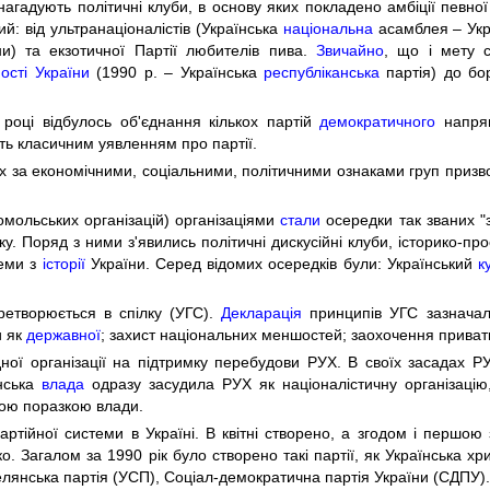
агадують політичні клуби, в основу яких покладено амбіції певної
й: від ультранаціоналістів (Українська
національна
асамблея – Ук
и) та екзотичної Партії любителів пива.
Звичайно
, що і мету 
сті України
(1990 р. – Українська
республіканська
партія) до бо
році відбулось об'єднання кількох партій
демократичного
напрям
ють класичним уявленням про партії.
х за економічними, соціальними, політичними ознаками груп призвод
мольських організацій) організаціями
стали
осередки так званих "з
у. Поряд з ними з'явились політичні дискусійні клуби, історико-про
теми з
історії
України. Серед відомих осередків були: Український
к
ретворюється в спілку (УГС).
Декларація
принципів УГС зазначал
и як
державної
; захист національних меншостей; заохочення приватно
ої організації на підтримку перебудови РУХ. В своїх засадах РУ
янська
влада
одразу засудила РУХ як націоналістичну організацію
ою поразкою влади.
тійної системи в Україні. В квітні створено, а згодом і першою 
ко. Загалом за 1990 рік було створено такі партії, як Українська 
елянська партія (УСП), Соціал-демократична партія України (СДПУ).