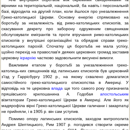
вірними на територіальній, національній, ба навіть і персональній
базі, відходила на другий план, коли йшлося про унезалежнення
Греко-католицької Церкви. Основну енергію спрямовано на
боротьбу за незалежність від римо-католицьких єпископів, за
скасування декрету про заборону одруженим священикам
обслуговувати емігрантів та проти втручання римо-католицьких
єпископів у внутрішні організаційні та обрядові справи греко-
католицьких парохій. Спочатку ця боротьба не мала успіху,
щойно перехід на православ'я деяких церковних громад заставив
церковну
ієрархію
частково задовольнити висунені вимоги.
Важливим етапом у боротьбі за унезалежнення греко-
католиць-ких священиків від латинських єпископів був церковний
з'їзд у Гаррісбургу 1902 р., на якому схвалено домагатися
самостійного греко-католицького єпископства в Америці. У
відповідь на те церковна
влада
ще того самого року призначила
пряшівського крилошанина А. Годобая
апостольським
візитаторам Греко-католицької Церкви в Америці. Але його як
мадярофіла вірні Греко-католицької Церкви галичани і закарпатці
не прийняли, і в 1905 р. він сам уступив.
Помимо опору латинських єпископів, заходом митрополита
Андрея Шептицького, Рим 1907 р. погодився створити окреме