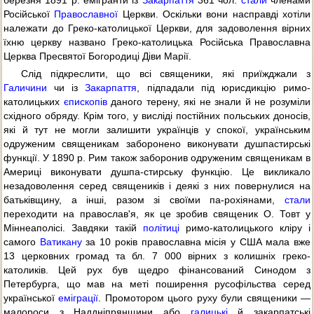
березня 1891 р. емігранти із
Закарпаття
361 чол.
стали
членами
Російської
Православної
Церкви. Оскільки вони насправді хотіли
належати до Греко-католицької Церкви, для задоволення вірних
їхню церкву названо Греко-католицька Російська Православна
Церква Пресвятої Богородиці Діви Марії.
Слід підкреслити, що всі священики, які приїжджали з
Галичини
чи із
Закарпаття
, підпадали під юрисдикцію римо-
католицьких
єпископів
даного терену, які не знали й не розуміли
східного обряду. Крім того, у висліді постійних польських доносів,
які й тут не могли залишити українців у спокої, українським
одруженим священикам заборонено виконувати душпастирські
функції. У 1890 р. Рим також заборонив одруженим священикам в
Америці виконувати душпа-стирську функцію. Це викликало
незадоволення серед священиків і деякі з них повернулися на
батьківщину, а інші, разом зі своїми па-рохіянами,
стали
переходити на православ'я, як це зробив священик О. Товт у
Міннеаполісі. Завдяки такій
політиці
римо-католицького кліру і
самого
Ватикану
за 10 років православна місія у США мала вже
13 церковних громад та бл. 7 000 вірних з колишніх греко-
католиків. Цей рух був щедро фінансований Синодом з
Петербурга, що мав на меті поширення русофільства серед
української
еміграції
. Промотором цього руху були священики —
малороси з Наддніпрянщини або
галицькі
й закарпатські