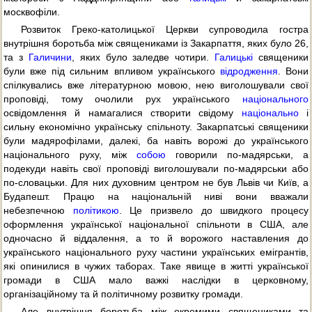
москвофіли.
Розвиток Греко-католицької Церкви супроводила гостра
внутрішня боротьба між священиками із Закарпаття, яких було 26,
та з
Галичини
, яких було заледве чотири.
Галицькі
священики
були вже під сильним впливом українського
відродження
. Вони
спілкувались вже літературною мовою, нею виголошували свої
проповіді, тому очолили рух українського
національного
освідомлення й намагалися створити свідому
національно
і
сильну економічно українську спільноту. Закарпатські священики
були мадярофілами, далекі, ба навіть ворожі до українського
національного руху, між
собою
говорили по-мадярськи, а
подекуди навіть свої проповіді виголошували по-мадярськи або
по-словацьки. Для них духовним центром не був Львів чи Київ, а
Будапешт. Працю на національній ниві вони вважали
небезпечною
політикою
. Це призвело до швидкого процесу
оформлення української національної спільноти в США, але
одночасно й віддалення, а то й ворожого наставления до
українського національного руху частини українських емігрантів,
які опинилися в чужих таборах. Таке явище в житті української
громади в США мало важкі наслідки в церковному,
організаційному та й політичному розвитку громади.
Але внутрішня боротьба між окремими священиками та