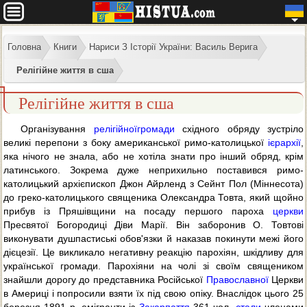
Головна
Книги
Нариси З Історії України: Василь Верига
Релігійне життя в сша
Релігійне життя в сша
Організування
релігійної
громади
східного обряду зустріло
великі перепони з боку американської римо-католицької
ієрархії
,
яка нічого не знала, або не хотіла знати про інший обряд, крім
латинського. Зокрема дуже неприхильно поставився римо-
католицький архієпископ Джон Айрленд з Сейнт Пол (Міннесота)
до греко-католицького священика Олександра Товта, який щойно
прибув із Пряшівщини на посаду першого пароха
церкви
Пресвятої Богородиці Діви Марії. Він заборонив О. Товтові
виконувати душпастиські обов'язки й наказав покинути межі його
дієцезії. Це викликало негативну реакцію парохіян, шкідливу для
української громади. Парохіяни на чолі зі своїм священиком
знайшли дорогу до представника Російської
Православної
Церкви
в Америці і попросили взяти їх під свою опіку. Внаслідок цього 25