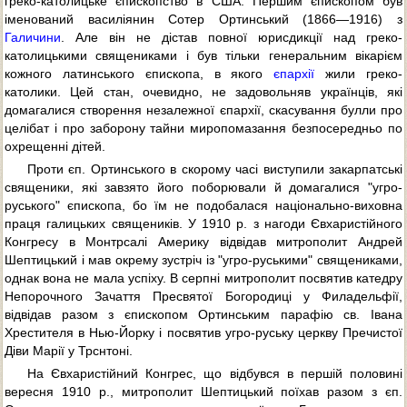
греко-католицьке єпископство в США. Першим єпископом був
іменований василіянин Сотер Ортинський (1866—1916) з
Галичини
. Але він не дістав повної юрисдикції над греко-
католицькими священиками і був тільки генеральним вікарієм
кожного латинського єпископа, в якого
єпархії
жили греко-
католики. Цей стан, очевидно, не задовольняв українців, які
домагалися створення незалежної єпархії, скасування булли про
целібат і про заборону тайни миропомазання безпосередньо по
охрещенні дітей.
Проти єп. Ортинського в скорому часі виступили закарпатські
священики, які завзято його поборювали й домагалися "угро-
руського" єпископа, бо їм не подобалася національно-виховна
праця галицьких священиків. У 1910 р. з нагоди Євхаристійного
Конгресу в Монтрсалі Америку відвідав митрополит Андрей
Шептицький і мав окрему зустріч із "угро-руськими" священиками,
однак вона не мала успіху. В серпні митрополит посвятив катедру
Непорочного Зачаття Пресвятої Богородиці у Филадельфії,
відвідав разом з єпископом Ортинським парафію св. Івана
Хрестителя в Нью-Йорку і посвятив угро-руську церкву Пречистої
Діви Марії у Трснтоні.
На Євхаристійний Конгрес, що відбувся в першій половині
вересня 1910 p., митрополит Шептицький поїхав разом з єп.