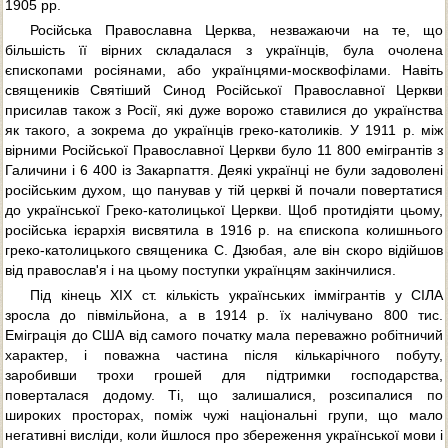
1905 pp.
Російська Православна Церква, незважаючи на те, що
більшість її вірних складалася з українців, була очолена
єпископами росіянами, або українцями-москвофілами. Навіть
священиків Святіший Синод Російської Православної Церкви
присилав також з Росії, які дуже ворожо ставилися до українства
як такого, а зокрема до українців греко-католиків. У 1911 р. між
вірними Російської Православної Церкви було 11 800 емігрантів з
Галичини і 6 400 із Закарпаття. Деякі українці не були задоволені
російським духом, що панував у тій церкві й почали повертатися
до української Греко-католицької Церкви. Щоб протидіяти цьому,
російська ієрархія висвятила в 1916 р. на єпископа колишнього
греко-католицького священика С. Дзюбая, але він скоро відійшов
від православ'я і на цьому поступки українцям закінчилися.
Під кінець XIX ст. кількість українських іммігрантів у СІЛА
зросла до півмільйона, а в 1914 р. їх налічувано 800 тис.
Еміграція до США від самого початку мала переважно робітничий
характер, і поважна частина після кількарічного побуту,
заробивши трохи грошей для підтримки господарства,
поверталася додому. Ті, що залишалися, розсипалися по
широких просторах, поміж чужі національні групи, що мало
негативні висліди, коли йшлося про збереження української мови і