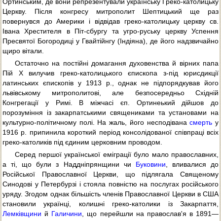
Ортинським, де вони репрезентували українську Греко-католицьку
Церкву. Після конгресу митрополит Шептицький ще раз
повернувся до Америки і відвідав греко-католицьку церкву св.
Івана Хрестителя в Піт-сбургу та угро-руську церкву Успення
Пресвятої Богородиці у Гвайтійнгу (Індіяна), де його надзвичайно
щиро вітали.
Остаточно на постійні домагання духовенства й вірних папа
Пій X вилучив греко-католицького єпископа з-під юрисдикції
латинських єпископів у 1913 p., однак не підпорядкував його
львівському митрополитові, але безпосередньо Східній
Конгрегації у Римі. В міжчасі єп. Ортинеький дійшов до
порозуміння із закарпатськими священиками та установами на
культурно-політичному полі. На жаль, його несподівана
смерть
у
1916 р. припинила короткий період консолідованої співпраці всіх
греко-католиків під єдиним церковним проводом.
Серед першої української еміграції було мало православних,
а ті, що були з Наддніпрянщини чи
Буковини
, вливалися до
Російської Православної Церкви, що підлягала Священому
Синодові у Петербурзі і стояла повністю на послугах російського
уряду. Згодом однак більшість членів Православної Церкви в США
становили українці, колишні греко-католики із Закарпаття,
Лемківщини
й
Галичини
, що перейшли на православ'я в 1891—