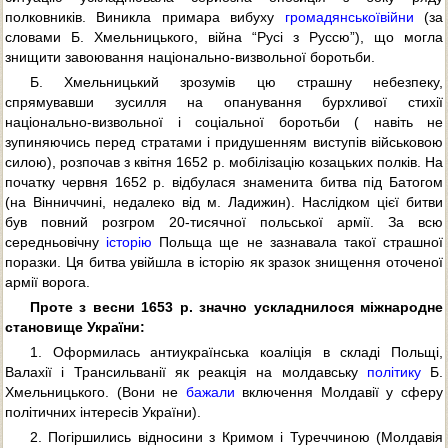
полковників. Виникла примара вибуху
громадянської
війни
(за
словами Б. Хмельницького, війна “Русі з Руссю”), що могла
знищити завоювання національно-визвольної боротьби.
Б. Хмельницький зрозумів цю страшну небезпеку,
спрямувавши зусилля на опанування бурхливої стихії
національно-визвольної і соціальної боротьби ( навіть не
зупиняючись перед стратами і придушенням виступів військовою
силою), розпочав з квітня 1652 р. мобілізацію козацьких полків. На
початку червня 1652 р. відбулася знаменита битва під Батогом
(на Вінниччині, недалеко від м. Ладижин). Наслідком цієї битви
був повний розгром 20-тисячної польської армії. За всю
середньовічну
історію
Польща ще не зазнавала такої страшної
поразки. Ця битва увійшла в історію як зразок знищення оточеної
армії ворога.
Проте з весни 1653 р. значно ускладнилося міжнародне
становище України:
1. Оформилась антиукраїнська коаліція в складі Польщі,
Валахії і Трансильванії як реакція на молдавську
політику
Б.
Хмельницького. (Вони не
бажали
включення Молдавії у сферу
політичних інтересів України).
2. Погіршились відносини з Кримом і Туреччиною (Молдавія