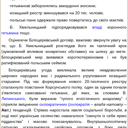
·гетьманові заборонялись закордонні зносини;
·козацький реєстр зменшувався на 20 тис. чоловік;
·польські пани одержали право повертатись до своїх маєтків;
·Б. Хмельницький підпорядковувався
владі
коронного
гетьмана
тощо.
Оцінюючи Білоцерківський договір, важливо звернути увагу на
те, що Б. Хмельницький розглядав його як тактичний крок
(зумовлений впливом конкретних обставин) на шляху до мети.
Білоцерківський мир виявився короткотерміновим і не був
ратифікований польським сеймом.
Білоцерківська угода викликала велике невдоволення
широких народних мас і радикального угруповання козацької
старшини. Під час формування нового 20-тисячного реєстру
спалахнуло повстання Корсунського полку, один за одним почали
з’являтися самозванні гетьмани, дії яких, за словами В.
Липинського
, були виразом “тупого егоїстичного анархізму” і
сприяли зміцненню
охлократичних
(
охлократія
–
влада натовпу
–
Авт.
) тенденцій. Стрімко наростала хвиля соціальної боротьби, в
ході якої українське селянство намагалося “скинути із себе ярмо
підданства” і масово покозачувалось. Внутрішньополітичну
ситуацію ускладнювала серйозна опозиція з боку ряду