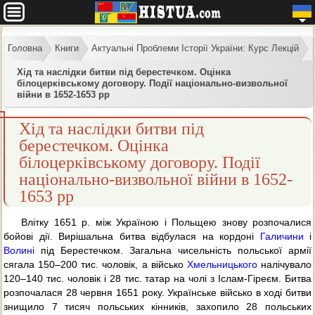
Головна
Книги
Актуальні Проблеми Історії України: Курс Лекцій
Хід та наслідки битви під берестечком. Оцінка
білоцерківському договору. Події національно-визвольної
війни в 1652-1653 рр
Хід та наслідки битви під
берестечком. Оцінка
білоцерківському договору. Події
національно-визвольної війни в 1652-
1653 рр
Влітку 1651 р. між Україною і Польщею знову розпочалися
бойові дії. Вирішальна битва відбулася на кордоні
Галичини
і
Волині
під Берестечком. Загальна чисельність польської армії
сягала 150–200 тис. чоловік, а військо
Хмельницького
налічувало
120–140 тис. чоловік і 28 тис. татар на чолі з Іслам-Гіреєм. Битва
розпочалася 28 червня 1651 року. Українське військо в ході битви
знищило 7 тисяч польських кінників, захопило 28 польських