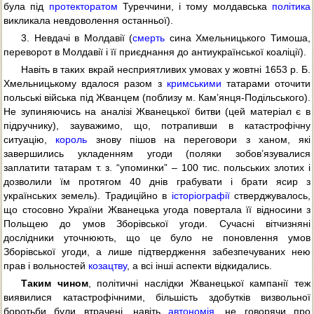
була під
протекторатом
Туреччини, і тому молдавська
політика
викликала невдоволення останньої).
3. Невдачі в Молдавії (
смерть
сина Хмельницького Тимоша,
переворот в Молдавії і її приєднання до антиукраїнської коаліції).
Навіть в таких вкрай несприятливих умовах у жовтні 1653 р. Б.
Хмельницькому вдалося разом з
кримськими
татарами оточити
польські війська під Жванцем (поблизу м. Кам’янця-Подільського).
Не зупиняючись на аналізі Жванецької битви (цей матеріал є в
підручнику), зауважимо, що, потрапивши в катастрофічну
ситуацію,
король
знову пішов на переговори з ханом, які
завершились укладенням угоди (поляки зобов’язувалися
заплатити татарам т. з. “упоминки” – 100 тис. польських злотих і
дозволили їм протягом 40 днів грабувати і брати ясир з
українських земель). Традиційно в
історіографії
стверджувалось,
що стосовно України Жванецька угода повертала її відносини з
Польщею до умов Зборівської угоди. Сучасні вітчизняні
дослідники уточнюють, що це було не поновлення умов
Зборівської угоди, а лише підтвердження забезпечуваних нею
прав і вольностей
козацтву
, а всі інші аспекти відкидались.
Таким чином
, політичні наслідки Жванецької кампанії теж
виявилися катастрофічними, більшість здобутків визвольної
боротьби були втрачені, навіть
автономія
, не говорячи про