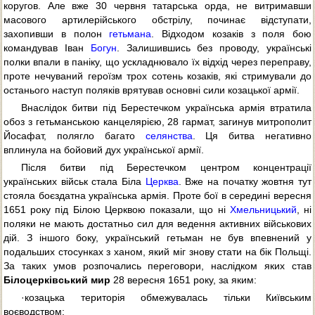
коругов. Але вже 30 червня татарська орда, не витримавши
масового артилерійського обстрілу, починає відступати,
захопивши в полон
гетьмана
. Відходом козаків з поля бою
командував Іван
Богун
. Залишившись без проводу, українські
полки впали в паніку, що ускладнювало їх відхід через переправу,
проте нечуваний героїзм трох сотень козаків, які стримували до
останього наступ поляків врятував основні сили козацької армії.
Внаслідок битви під Берестечком українська армія втратила
обоз з гетьманською канцелярією, 28 гармат, загинув митрополит
Йосафат, полягло багато
селянства
. Ця битва негативно
вплинула на бойовий дух української армії.
Після битви під Берестечком центром концентрації
українських військ стала Біла
Церква
. Вже на початку жовтня тут
стояла боєздатна українська армія. Проте бої в середині вересня
1651 року під Білою Церквою показали, що ні
Хмельницький
, ні
поляки не мають достатньо сил для ведення активних військових
дій. З іншого боку, український гетьман не був впевнений у
подальших стосунках з ханом, який міг знову стати на бік Польщі.
За таких умов розпочались переговори, наслідком яких став
Білоцерківський мир
28 вересня 1651 року, за яким:
·козацька територія обмежувалась тільки Київським
воєводством;