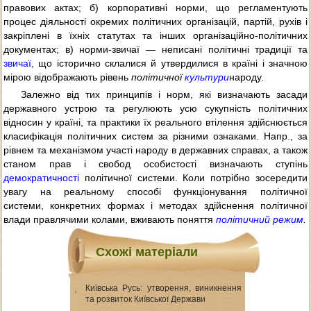
правових актах; б) корпоративні норми, що регламентують
процес діяльності окремих політичних організацій, партій, рухів і
закріплені в їхніх статутах та інших організаційно-політичних
документах; в) норми-звичаї — неписані політичні традиції та
звичаї
, що історично склалися й утвердилися в країні і значною
мірою відображають рівень
політичної
культури
народу.
Залежно від тих принципів і норм, які визначають засади
державного устрою та регулюють усю сукупність політичних
відносин у країні, та практики їх реального втілення здійснюється
класифікація політичних систем за різними ознаками. Напр., за
рівнем та механізмом участі народу в державних справах, а також
станом прав і свобод особистості визначають ступінь
демократичності
політичної системи. Коли потрібно зосередити
увагу на реальному способі функціонування політичної
системи, конкретних формах і методах здійснення політичної
влади правлячими колами, вживають поняття
політичний режим
.
Схожі матеріали
Київська Русь: утворення, виникнення
та розвиток Київської Держави