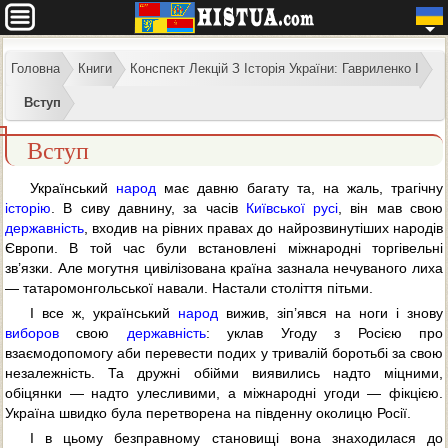
Головна
Книги
Конспект Лекцій З Історія України: Гавриленко І
Вступ
Вступ
Український
народ
має давню багату та, на жаль, трагічну
історію
. В сиву давнину, за часів
Київської русі
, він мав свою
державність
, входив на рівних правах до найрозвинутіших народів
Європи. В той час були встановлені міжнародні торгівельні
зв’язки. Але могутня цивілізована країна зазнала нечуваного лиха
— татаромонгольської навали. Настали століття пітьми.
I все ж, український
народ
вижив, зіп’явся на ноги і знову
виборов
свою
державність
: уклав Угоду з Росією про
взаємодопомогу аби перевести подих у тривалій боротьбі за свою
незалежність. Та дружні обійми виявились надто міцними,
обіцянки — надто улесливими, а міжнародні угоди — фікцією.
Україна швидко була перетворена на південну околицю Росії.
I в цьому безправному становищі вона знаходилася до