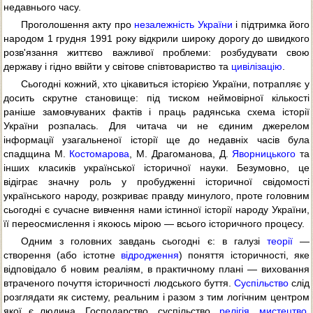
недавнього часу.
Проголошення акту про
незалежність України
і підтримка його
народом 1 грудня 1991 року відкрили широку дорогу до швидкого
розв'язання життєво важливої проблеми: розбудувати свою
державу і гідно ввійти у світове співтовариство та
цивілізацію
.
Сьогодні кожний, хто цікавиться історією України, потрапляє у
досить скрутне становище: під тиском неймовірної кількості
раніше замовчуваних фактів і праць радянська схема історії
України розпалась. Для читача чи не єдиним джерелом
інформації узагальненої історії ще до недавніх часів була
спадщина М.
Костомарова
, М. Драгоманова, Д.
Яворницького
та
інших класиків української історичної науки. Безумовно, це
відіграє значну роль у пробудженні історичної свідомості
українського народу, розкриває правду минулого, проте головним
сьогодні є сучасне вивчення нами істинної історії народу України,
її переосмислення і якоюсь мірою — всього історичного процесу.
Одним з головних завдань сьогодні є: в галузі
теорії
—
створення (або істотне
відродження
) поняття історичності, яке
відповідало б новим реаліям, в практичному плані — виховання
втраченого почуття історичності людського буття.
Суспільство
слід
розглядати як систему, реальним і разом з тим логічним центром
якої є людина. Господарство, суспільство,
релігія
,
мистецтво
,