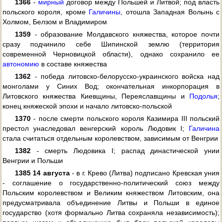
1366
-
мирный
договор между Польшей и Литвой; под власть
польского короля, кроме
Галичины
, отошла Западная Волынь с
Холмом, Белзом и Владимиром
1359
- образование Молдавского княжества, которое почти
сразу подчинило себе Шипинской землю (территория
современной Черновицкой области), однако сохранило ее
автономию
в составе княжества
1362
- победа литовско-белорусско-украинского войска над
монголами у Синих Вод; окончательная инкорпорация в
Литовского княжества Киевщины, Переяславщины и
Подолья
;
конец княжеской эпохи и начало литовско-польской
1370
- после смерти польского короля Казимира III польский
престол унаследовал венгерский король Людовик I;
Галичина
стала считаться отдельным королевством, зависимым от Венгрии
1382
- смерть Людовика I; распад династической унии
Венгрии и Польши
1385 14 августа
- в г. Крево (Литва) подписано Кревская уния
- соглашение о государственно-политический союз между
Польским королевством и Великим княжеством Литовским, она
предусматривала объединение Литвы и Польши в единое
государство (хотя формально Литва сохраняла независимость);