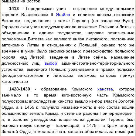
рыцарей на Восток
1413
- Городельская уния - соглашение между польским
королем Владиславом II
Ягайло
и великим князем литовским
Витовтом, подписанная в замке Городец (на западном Буге);
Городельская уния предусматривала движение Польши и Литвы к
объединению в единое государство, широкие пожизненные
полномочия Витовта как великого князя литовского, постоянную
автономию Литвы в отношениях с Польшей, однако того же
времени в унии было зафиксировано: превосходство польского
короля над Литвой, введение в Литве сейма, назначение
должностных лиц,
выбор
административно-территориального
устройства, выгодного Польши; уравнивание в правах польских
феодалов-католиков и литовских вельмож, которые примут
католичество
1428-1430
- образование Крымского
ханства
, которое
занимало в то время юго-восточную часть Крымского
полуострова; впоследствии ханство вышло из-под власти Золотой
Орды, а в 1455 г. получило независимость; в его состав вошли
большинство земель Крыма и степные районы Причерноморье '
я; в ханстве утвердилось владычества династии Гиреев, был
основан новую столицу - Бахчисарай; в 1475 г. в Крым вторгся
Золотой Орды, и местная знать ханства обратилась за помощью