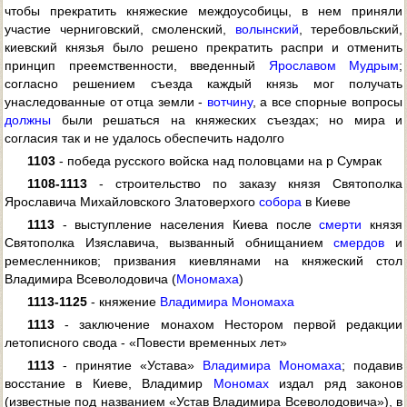
чтобы прекратить княжеские междоусобицы, в нем приняли
участие черниговский, смоленский,
волынский
, теребовльский,
киевский князья было решено прекратить распри и отменить
принцип преемственности, введенный
Ярославом Мудрым
;
согласно решением съезда каждый князь мог получать
унаследованные от отца земли -
вотчину
, а все спорные вопросы
должны
были решаться на княжеских съездах; но мира и
согласия так и не удалось обеспечить надолго
1103
- победа русского войска над половцами на р Сумрак
1108-1113
- строительство по заказу князя Святополка
Ярославича Михайловского Златоверхого
собора
в Киеве
1113
- выступление населения Киева после
смерти
князя
Святополка Изяславича, вызванный обнищанием
смердов
и
ремесленников; призвания киевлянами на княжеский стол
Владимира Всеволодовича (
Мономаха
)
1113-1125
- княжение
Владимира Мономаха
1113
- заключение монахом Нестором первой редакции
летописного свода - «Повести временных лет»
1113
- принятие «Устава»
Владимира Мономаха
; подавив
восстание в Киеве, Владимир
Мономах
издал ряд законов
(известные под названием «Устав Владимира Всеволодовича»), в