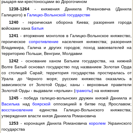
рыцаря-ми-крестоносцами во Дорогочином
1238-1264
- княжения Даниила Романовича (Данила
Галицкого) в
Галицко-Волынской государстве
1240
- героическая оборона Киева; разорения города
войсками хана
Батыя
1241
- вторжение монголов в Галицко-Волынское княжество,
героическое
сопротивление
населения княжества; разорения
Владимира, Галича и других городов; поход завоевателей на
территорию Польши, Венгрии, Молдавии
1242
- основание ханом Батыем государства, на нижней
Волге Батый основал государство под названием Золотая Орда
со столицей Сарай; территория государства простиралась от
Урала до Черного моря; русские княжества оказались в
зависимости от Золотой Орды; ханы - верховные правители
Золотой Орды - выдавали «ярлыки» (
грамоты
) на княжение
1245
- победа галицко-волынских дружин князей Даниила и
Василька
над
боярской
оппозицией в битве под Ярославом;
восстановление
единства Галицко-Волынского княжества;
утверждения власти князя Даниила Романовича
1253
- коронация Данила Романовича
королем
Украинского
государства