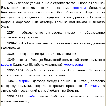
1256 -
первое упоминание о строительстве Львова в Галицко-
Волынской летописи; город, названный
королем
Даниилом
Романовичем в честь своего сына Льва, было важной крепостью
на пути от разрушенного ордами Батыя древнего Галича к
недавно образованной столицы Галицко-Волынского княжества
Холм.
1264
- объединение литовских племен и образование
Литовского государства
1264-1301
- Галицкая земля. Княжение Льва - сына Даниила
Романовича
1323
- прекращение династии Романовичей
1349
- захват Галицко-Волынской земли войсками польского
короля
Казимира III; гибель украинский
королевства
1350-1352
- борьба польско-венгерской коалиции с Литовским
княжеством за галицко-волынские земли
1352
-
мирный
договор между Польшей и Литвой, согласно
которому польский король сохранил права на
Галичину
, а
литовский и волынский князь Любарт - на Волынь
1353-1366
-
война
князя Любарта с поляками за галицко-
волынские
земли,