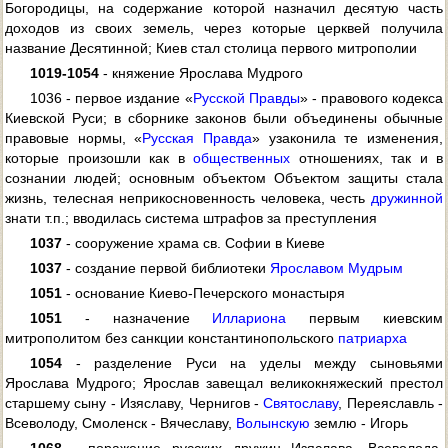
Богородицы, на содержание которой назначил десятую часть
доходов из своих земель, через которые церквей получила
название Десятинной; Киев стал столица первого митрополии
1019-1054
- княжение Ярослава Мудрого
1036 - первое издание «
Русской Правды
» - правового кодекса
Киевской Руси; в сборнике законов были объединены обычные
правовые нормы, «
Русская Правда
» узаконила те изменения,
которые произошли как в
общественных
отношениях, так и в
сознании людей; основным объектом Объектом защиты стала
жизнь, телесная неприкосновенность человека, честь
дружинной
знати т.п.; вводилась система штрафов за преступления
1037
- сооружение храма св. Софии в Киеве
1037
- создание первой библиотеки
Ярославом Мудрым
1051
- основание Киево-Печерского монастыря
1051
- назначение
Иллариона
первым киевским
митрополитом без санкции константинопольского
патриарха
1054
- разделение Руси на уделы между сыновьями
Ярослава Мудрого; Ярослав завещал великокняжеский престол
старшему сыну - Изяславу, Чернигов -
Святославу
, Переяславль -
Всеволоду, Смоленск - Вячеславу,
Волынскую
землю - Игорь