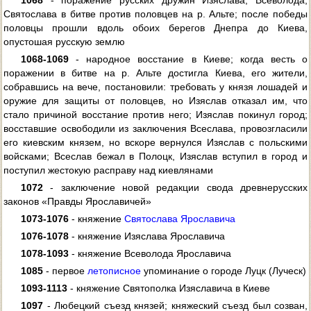
1068
- поражение русских дружин Изяслава, Всеволода,
Святослава в битве против половцев на р. Альте; после победы
половцы прошли вдоль обоих берегов Днепра до Киева,
опустошая русскую землю
1068-1069
- народное восстание в Киеве; когда весть о
поражении в битве на р. Альте достигла Киева, его жители,
собравшись на вече, постановили: требовать у князя лошадей и
оружие для защиты от половцев, но Изяслав отказал им, что
стало причиной восстание против него; Изяслав покинул город;
восставшие освободили из заключения Всеслава, провозгласили
его киевским князем, но вскоре вернулся Изяслав с польскими
войсками; Всеслав бежал в Полоцк, Изяслав вступил в город и
поступил жестокую расправу над киевлянами
1072
- заключение новой редакции свода древнерусских
законов «Правды Ярославичей»
1073-1076
- княжение
Святослава Ярославича
1076-1078
- княжение Изяслава Ярославича
1078-1093
- княжение Всеволода Ярославича
1085
- первое
летописное
упоминание о городе Луцк (Луческ)
1093-1113
- княжение Святополка Изяславича в Киеве
1097
- Любецкий съезд князей; княжеский съезд был созван,