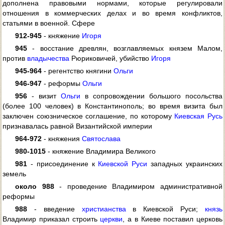
дополнена правовыми нормами, которые регулировали
отношения в коммерческих делах и во время конфликтов,
статьями в военной. Сфере
912-945
- княжение
Игоря
945
- восстание древлян, возглавляемых князем Малом,
против
владычества
Рюриковичей, убийство
Игоря
945-964
- регентство княгини
Ольги
946-947
- реформы
Ольги
956
- визит
Ольги
в сопровождении большого посольства
(более 100 человек) в Константинополь; во время визита был
заключен союзническое соглашение, по которому
Киевская Русь
признавалась равной Византийской империи
964-972
- княжения
Святослава
980-1015
- княжение Владимира Великого
981
- присоединение к
Киевской Руси
западных украинских
земель
около 988
- проведение Владимиром административной
реформы
988
- введение
христианства
в Киевской Руси;
князь
Владимир приказал строить
церкви
, а в Киеве поставил церковь