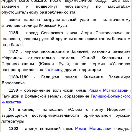
Андрея Боголюбского, после двухмесячной осады Киев был
захвачен и подвергнут небывалому по масштабам
опустошительному разграблению; эта
акция нанесла сокрушительный удар по политическому
значению столицы Киевской Руси
1185
- поход Северского князя Игоря Святославича на
половцев; разгром русской дружины половецким ханом Кончаком
на р Каяле
1187
- первое упоминание в Киевской летописи названия
«Украина» относительно земель Южной Киевщины и
Переяславщины (Южная Русь); позже термин «Украина»
распространилось на
Галичину
, другие территории
1189-1199
- Галицкая земля. Княжения Владимира
Ярославича
1199
- объединение волынский князь
Роман Мстиславович
Галицкой и Волынской земель, образование
Галицко-Волынского
княжества
XII в.
конец
- написание «Слова о полку Игореве» -
выдающейся достопримечательности оригинальной русской
литературы
1202
- галицко-волынский князь
Роман Мстиславич
овладел