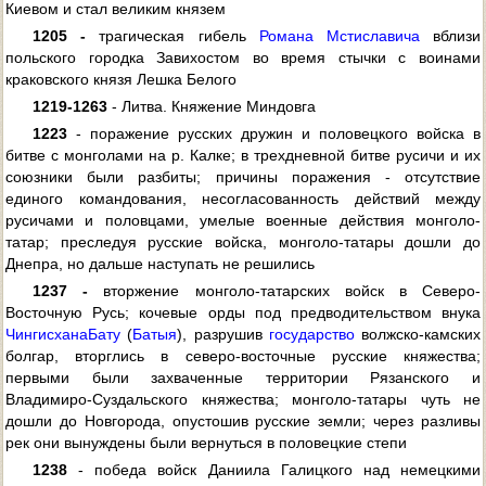
Киевом и стал великим князем
1205 -
трагическая гибель
Романа Мстиславича
вблизи
польского городка Завихостом во время стычки с воинами
краковского князя Лешка Белого
1219-1263
- Литва. Княжение Миндовга
1223
- поражение русских дружин и половецкого войска в
битве с монголами на р. Калке; в трехдневной битве русичи и их
союзники были разбиты; причины поражения - отсутствие
единого командования, несогласованность действий между
русичами и половцами, умелые военные действия монголо-
татар; преследуя русские войска, монголо-татары дошли до
Днепра, но дальше наступать не решились
1237 -
вторжение монголо-татарских войск в Северо-
Восточную Русь; кочевые орды под предводительством внука
Чингисхана
Бату
(
Батыя
), разрушив
государство
волжско-камских
болгар, вторглись в северо-восточные русские княжества;
первыми были захваченные территории Рязанского и
Владимиро-Суздальского княжества; монголо-татары чуть не
дошли до Новгорода, опустошив русские земли; через разливы
рек они вынуждены были вернуться в половецкие степи
1238
- победа войск Даниила Галицкого над немецкими