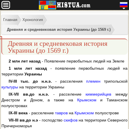
Главная
Хронология
Древняя и средневековая история Украины (до 1569 г.)
Древняя и средневековая история
Украины (до 1569 г.)
2 млн лет назад
- Появление первобытных людей на Земле
1 млн лет назад
- появление первобытных людей на
территории
Украины
IV-III тыс. до н.
н.э.
- расселения
племен
трипольской
культуры
на территории Украины
IX-VII вв.
до н.
н.э.
- расселение
киммерийцев
между
Днестром и Доном, а также на
Крымском
и Таманском
полуостровах
IX-III века
- расселение
тавров
на
Крымском
полуострове
VII-III вв.
до н.
э
- господство
скифов
на территории Северного
Причерноморья