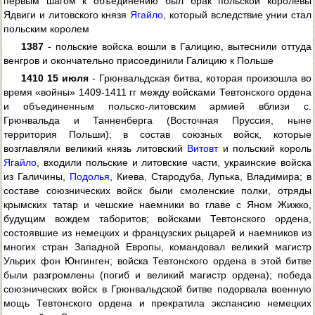
первым шагом к объединению был брак польской королевы
Ядвиги и литовского князя
Ягайло
, который вследствие унии стал
польским королем
1387
- польские войска вошли в Галицию, вытеснили оттуда
венгров и окончательно присоединили Галицию к Польше
1410 15 июля
- Грюнвальдская битва, которая произошла во
время «войны» 1409-1411 гг между войсками Тевтонского ордена
и объединенным польско-литовским армией вблизи с.
Грюнвальда и Танненберга (Восточная Пруссия, ныне
территория Польши); в состав союзных войск, которые
возглавляли великий князь литовский
Витовт
и польский король
Ягайло
, входили польские и литовские части, украинские войска
из Галичины,
Подолья
, Киева, Стародуба, Лупька, Владимира; в
составе союзнических войск были смоленские полки, отряды
крымских татар и чешские наемники во главе с Яном Жижко,
будущим вождем таборитов; войсками Тевтонского ордена,
состоявшие из немецких и французских рыцарей и наемников из
многих стран Западной Европы, командовал великий магистр
Ульрих фон Юнгинген; войска Тевтонского ордена в этой битве
были разгромлены (погиб и великий магистр ордена); победа
союзнических войск в Грюнвальдской битве подорвала военную
мощь Тевтонского ордена и прекратила экспансию немецких