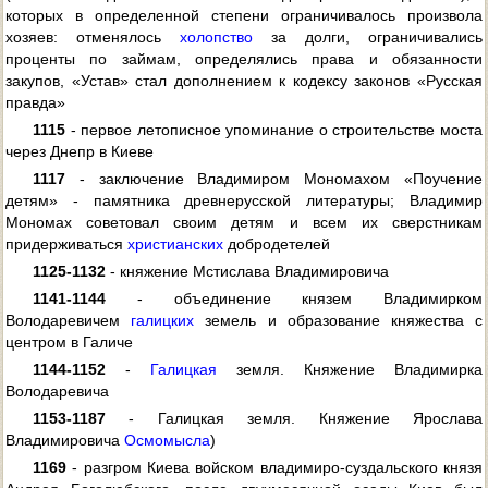
которых в определенной степени ограничивалось произвола
хозяев: отменялось
холопство
за долги, ограничивались
проценты по займам, определялись права и обязанности
закупов, «Устав» стал дополнением к кодексу законов «Русская
правда»
1115
- первое летописное упоминание о строительстве моста
через Днепр в Киеве
1117
- заключение Владимиром Мономахом «Поучение
детям» - памятника древнерусской литературы; Владимир
Мономах советовал своим детям и всем их сверстникам
придерживаться
христианских
добродетелей
1125-1132
- княжение Мстислава Владимировича
1141-1144
- объединение князем Владимирком
Володаревичем
галицких
земель и образование княжества с
центром в Галиче
1144-1152
-
Галицкая
земля. Княжение Владимирка
Володаревича
1153-1187
- Галицкая земля. Княжение Ярослава
Владимировича
Осмомысла
)
1169
- разгром Киева войском владимиро-суздальского князя