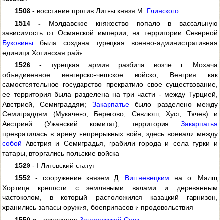
1508
- восстание против Литвы князя М.
Глинского
1514 -
Молдавское княжество попало в вассальную
зависимость от Османской империи, на территории Северной
Буковины
была создана турецкая военно-административная
единица Хотинская райя
1526
- турецкая армия разбила возле г. Мохача
объединенное венгерско-чешское войско; Венгрия как
самостоятельное государство прекратило свое существование,
ее территория была разделена на три части - между Турцией,
Австрией, Семиграддям;
Закарпатье
было разделено между
Семиграддям (Мукачево, Берегово, Севлюш, Хуст, Тячев) и
Австрией (Ужанский комитат); территория
Закарпатья
превратилась в арену непрерывных войн; здесь воевали между
собой
Австрия и Семиградья, грабили города и села турки и
татары, вторгались польские войска
1529
- I Литовский статут
1552
- сооружение князем Д.
Вишневецким
на о. Малщ
Хортице крепости с земляными валами и деревянным
частоколом, в который расположился казацкий гарнизон,
хранились запасы оружия, боеприпасов и продовольствия
1550-е
- основания
Запорожской Сечи