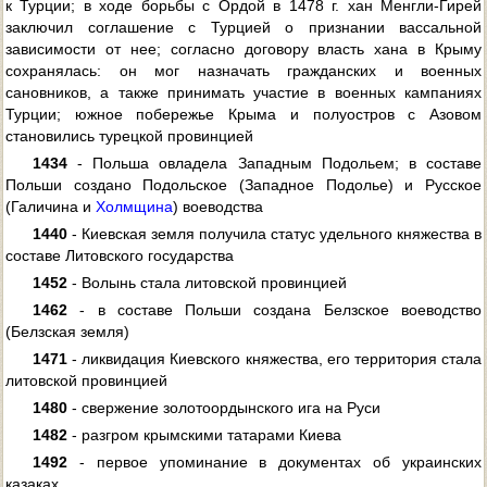
к Турции; в ходе борьбы с Ордой в 1478 г. хан Менгли-Гирей
заключил соглашение с Турцией о признании вассальной
зависимости от нее; согласно договору власть хана в Крыму
сохранялась: он мог назначать гражданских и военных
сановников, а также принимать участие в военных кампаниях
Турции; южное побережье Крыма и полуостров с Азовом
становились турецкой провинцией
1434
- Польша овладела Западным Подольем; в составе
Польши создано Подольское (Западное Подолье) и Русское
(Галичина и
Холмщина
) воеводства
1440
- Киевская земля получила статус удельного княжества в
составе Литовского государства
1452
- Волынь стала литовской провинцией
1462
- в составе Польши создана Белзское воеводство
(Белзская земля)
1471
- ликвидация Киевского княжества, его территория стала
литовской провинцией
1480
- свержение золотоордынского ига на Руси
1482
- разгром крымскими татарами Киева
1492
- первое упоминание в документах об украинских
казаках