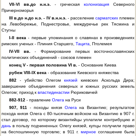
VII-VI вв.
до н.
н.э.
- греческая
колонизация
Северного
Причерноморья
III в.
до н.
до н.э. - IV в.
н.
н.э.
- расселение
сарматских
племен
на Левобережье, Поднестровье, междуречье рек Тясмина и
Стугны
I-II века
- первые упоминания о славянах в произведениях
римских ученых - Плиния Старшего,
Тацита
, Птолемея
IV-VII вв.
- Формирование первых восточнославянских
политических объединений - союзов племен
конец V - первая половина VI в.
- Основание Киева
рубеж VIII-IX века
- образование Киевского княжества
882
- убийство Олегом
князей
киевских Аскольда Дира;
завершение объединения северных и южных русских земель
Олегом; приход к
власти
династии
Рюриковичей
882-912
- правление
Олега
на Руси
907, 911
- походы князя
Олега
на Византию; результатом
похода князя Олега с 80-тысячным войском на Византию в 907 г.
стал договор, по которому византийцы уплатили контрибуцию и
дань
в пользу подчиненных Олегу князей, купцы получили право
на беспошлинную торговлю; в 911 г.
мирное
соглашение была