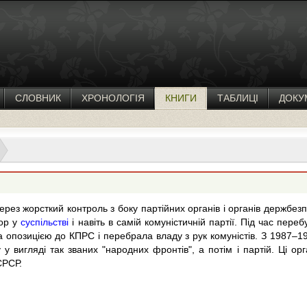
СЛОВНИК
ХРОНОЛОГІЯ
КНИГИ
ТАБЛИЦІ
ДОКУ
рез жорсткий контроль з боку партійних органів і органів держбез
рор у
суспільстві
і навіть в самій комуністичній партії. Під час пере
а опозицією до КПРС і перебрала владу з рук комуністів. З 1987–1
у у вигляді так званих "народних фронтів", а потім і партій. Ці ор
 СРСР.