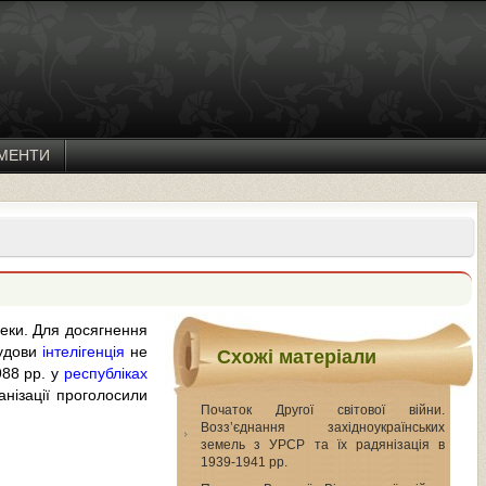
МЕНТИ
пеки. Для досягнення
будови
інтелігенція
не
Схожі матеріали
988 рр. у
республіках
ганізації проголосили
Початок Другої світової війни.
Возз’єднання західноукраїнських
земель з УРСР та їх радянізація в
1939-1941 pp.