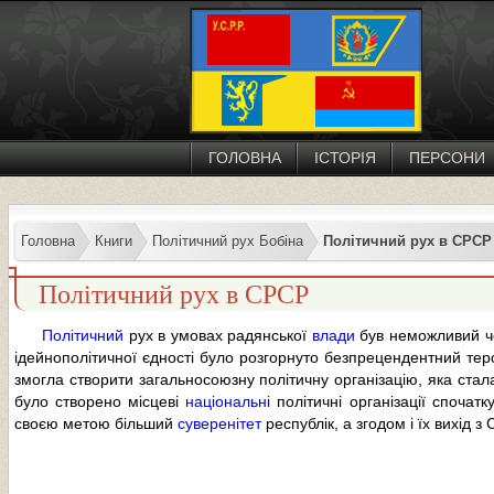
ГОЛОВНА
ІСТОРІЯ
ПЕРСОНИ
Головна
Книги
Політичний рух Бобіна
Політичний рух в СРСР
Політичний рух в СРСР
Політичний
рух в умовах радянської
влади
був неможливий че
ідейнополітичної єдності було розгорнуто безпрецендентний те
змогла створити загальносоюзну політичну організацію, яка стал
було створено місцеві
національні
політичні організації спочатк
своєю метою більший
суверенітет
республік, а згодом і їх вихід з