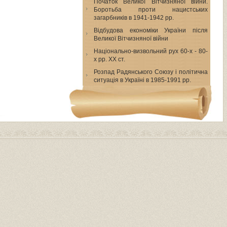
Початок Великої Вітчизняної війни.
Боротьба проти нацистських
загарбників в 1941-1942 pp.
Відбудова економіки України після
Великої Вітчизняної війни
Національно-визвольний рух 60-х - 80-
х pp. XX ст.
Розпад Радянського Союзу і політична
ситуація в Україні в 1985-1991 pp.