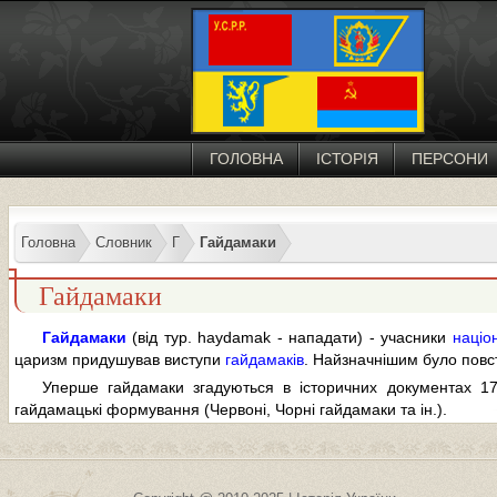
ГОЛОВНА
ІСТОРІЯ
ПЕРСОНИ
Головна
Словник
Г
Гайдамаки
Гайдамаки
Гайдамаки
(від тур. haydamak - нападати) - учасники
націо
царизм придушував виступи
гайдамаків
. Найзначнішим було повст
Уперше гайдамаки згадуються в історичних документах 17
гайдамацькі формування (Червоні, Чорні гайдамаки та ін.).