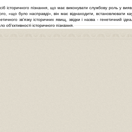
іб історичного пізнання, що має виконувати службову роль у виявл
о, «що було насправді», він має віднаходити, встановлювати кау
тичного зв'язку історичних явищ, звідки і назва - генетичний іде
о об'єктивності історичного пізнання.