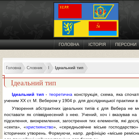
ГОЛОВНА
ІСТОРІЯ
ПЕРСОНИ
Головна
Словник
І
Ідеальний тип
Ідеальний тип
Ідеальний тип
-
теоретична
конструкція, схема, яка спочат
ученим XX ст. М. Вебером у 1904 р. для дослідницької практики в
Утворення абстрактних ідеальних типів є для Вебера не мет
поставати як співвіднесений з нею. Учений, хоч і вказував на 
підсилення, виокремлення, загострення тих елементів, які досл
«секта», «
християнство
», «середньовічне міське господарство
історичних утворень. Формуючи, напр. дефініцію «міське ремісн