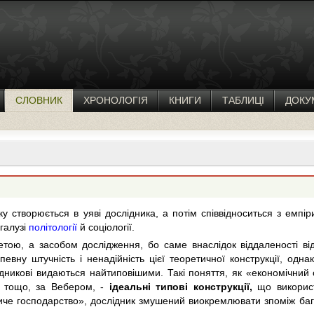
СЛОВНИК
ХРОНОЛОГІЯ
КНИГИ
ТАБЛИЦІ
ДОКУ
ку створюється в уяві дослідника, а потім співвідноситься з емп
 галузі
політології
й соціології.
ою, а засобом дослідження, бо саме внаслідок віддаленості від 
певну штучність і ненадійність цієї теоретичної конструкції, одн
ідникові видаються найтиповішими. Такі поняття, як «економічни
» тощо, за Вебером, -
ідеальні типові конструкції,
що використо
иче господарство», дослідник змушений виокремлювати зпоміж бага