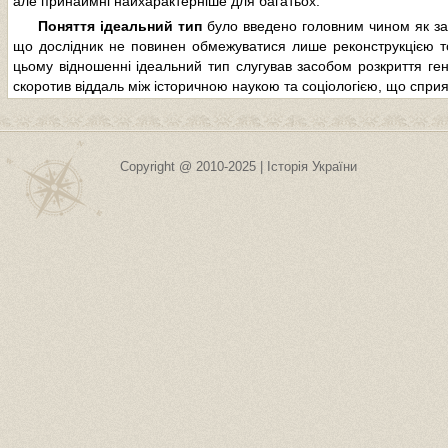
але принаймні найхарактерніше для багатьох.
Поняття ідеальний тип
було введено головним чином як зас
що дослідник не повинен обмежуватися лише реконструкцією тог
цьому відношенні ідеальний тип слугував засобом розкриття гене
скоротив віддаль між історичною наукою та соціологією, що сприял
Copyright @ 2010-2025 | Історія України