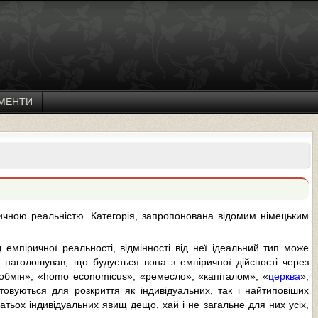
МЕНТИ
іричною реальністю. Категорія, запропонована відомим німецьким
емпіричної реальності, відмінності від неї ідеальний тип може
ак наголошував, що будується вона з емпіричної дійсності через
й обмін», «homo economicus», «ремесло», «капіталом», «
церква
»,
вуються для розкриття як індивідуальних, так і найтиповіших
тьох індивідуальних явищ дещо, хай і не загальне для них усіх,