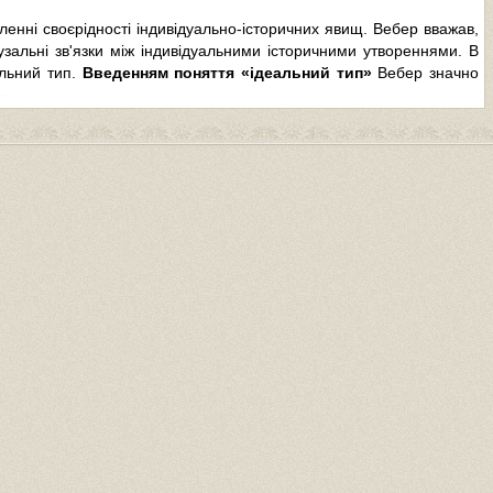
енні своєрідності індивідуально-історичних явищ. Вебер вважав,
зальні зв'язки між індивідуальними історичними утвореннями. В
альний тип.
Введенням поняття «ідеальний тип»
Вебер значно