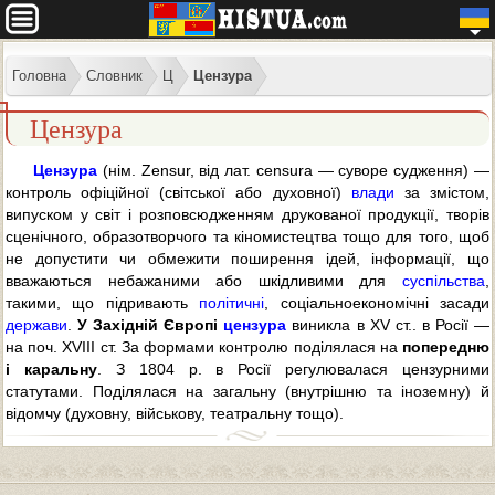
Головна
Словник
Ц
Цензура
Цензура
Цензура
(нім. Zensur, від лат. censura — суворе судження) —
контроль офіційної (світської або духовної)
влади
за змістом,
випуском у світ і розповсюдженням друкованої продукції, творів
сценічного, образотворчого та кіномистецтва тощо для того, щоб
не допустити чи обмежити поширення ідей, інформації, що
вважаються небажаними або шкідливими для
суспільства
,
такими, що підривають
політичні
, соціальноекономічні засади
держави
.
У Західній Європі
цензура
виникла в XV ст.. в Росії —
на поч. XVIII ст. За формами контролю поділялася на
попередню
і каральну
. З 1804 р. в Росії регулювалася цензурними
статутами. Поділялася на загальну (внутрішню та іноземну) й
відомчу (духовну, військову, театральну тощо).