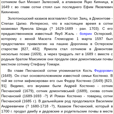
сотником был Михаил Залесский, а атаманом Яцко Кияница, в
1649 г. во главе сотни стоял сын последнего Ефим Яковлевич
Киянченко.
Золотоношский казаков возглавлял Остап Заяц, в Домонтове -
Степан Цапко. Интересно, что в настоящее время в сотни
казаковал Ярмола Шкода (? 1629-1689 - ран. 1703). С его
предшественников известный Якуб Жаль -
боярин
Остерский,
которому с женой Масюта Гломоздою 1 марта 1597 был
предоставлен привилегию на пашню Дорогинка в Остерском
старостве [827, 482]. Ярмола стал сотником в Домонтове
несколько позже (1659), а через тридцать лет в 1689 г. вместе с
родным братом Максимом они продали свои домонтивськи почвы
местном сотнику Стефану Томари.
Во главе Песчанской сотни упоминается Кость
Федорович
(1649). Он стал основоположником известной семьи Костенко. В
той же сотни зафиксирован его сын Федор Костенко (1649) [823,
91]. Видимо, его внуками были Андрей Костенко - сотник
Песчанский (1679), сотник домонтивський (1689), снова сотник
Песчанский (1689-1693 -?) И Роман Костенко - товарищ сотни
Песчанской (1685 г.). В дальнейшем род продолжался Василием
Андреевичем (? 1680-1718 -?), Казаком Песчанский, который в
1700 г. продал дамбу и дедовские и родительские почвы в месте