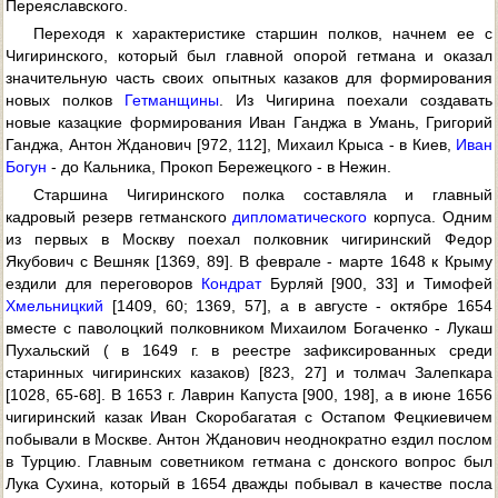
Переяславского.
Переходя к характеристике старшин полков, начнем ее с
Чигиринского, который был главной опорой гетмана и оказал
значительную часть своих опытных казаков для формирования
новых полков
Гетманщины
. Из Чигирина поехали создавать
новые казацкие формирования Иван Ганджа в Умань, Григорий
Ганджа, Антон Жданович [972, 112], Михаил Крыса - в Киев,
Иван
Богун
- до Кальника, Прокоп Бережецкого - в Нежин.
Старшина Чигиринского полка составляла и главный
кадровый резерв гетманского
дипломатического
корпуса. Одним
из первых в Москву поехал полковник чигиринский Федор
Якубович с Вешняк [1369, 89]. В феврале - марте 1648 к Крыму
ездили для переговоров
Кондрат
Бурляй [900, 33] и Тимофей
Хмельницкий
[1409, 60; 1369, 57], а в августе - октябре 1654
вместе с паволоцкий полковником Михаилом Богаченко - Лукаш
Пухальский ( в 1649 г. в реестре зафиксированных среди
старинных чигиринских казаков) [823, 27] и толмач Залепкара
[1028, 65-68]. В 1653 г. Лаврин Капуста [900, 198], а в июне 1656
чигиринский казак Иван Скоробагатая с Остапом Фецкиевичем
побывали в Москве. Антон Жданович неоднократно ездил послом
в Турцию. Главным советником гетмана с донского вопрос был
Лука Сухина, который в 1654 дважды побывал в качестве посла