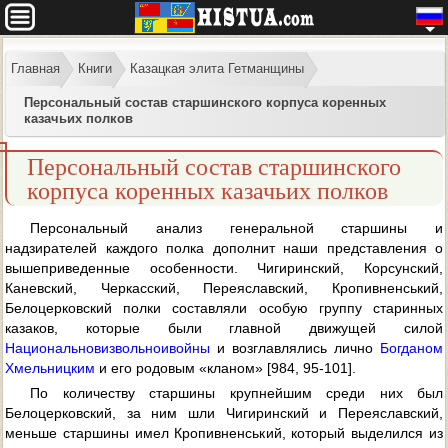
Главная
Книги
Казацкая элита Гетманщины
Персональный состав старшинского корпуса коренных
казачьих полков
Персональный состав старшинского
корпуса коренных казачьих полков
Персональный анализ генеральной старшины и
надзирателей каждого полка дополнит наши представления о
вышеприведенные особенности. Чигиринский, Корсунский,
Каневский, Черкасский, Переяславский, Кропивненський,
Белоцерковский полки составляли особую группу старинных
казаков, которые были главной движущей силой
Национальновизвольнои
войны
и возглавлялись лично
Богданом
Хмельницким
и его родовым «кланом» [984, 95-101].
По количеству старшины крупнейшим среди них был
Белоцерковский, за ним шли Чигиринский и Переяславский,
меньше старшины имел Кропивненський, который выделился из