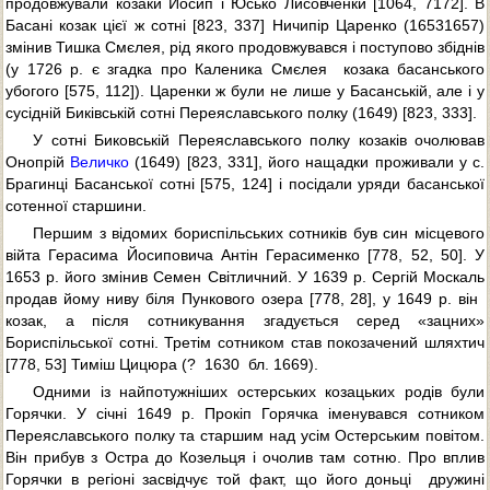
продовжували козаки Йосип і Юсько Лисовченки [1064, 7172]. В
Басані козак цієї ж сотні [823, 337] Ничипір Царенко (16531657)
змінив Тишка Смєлея, рід якого продовжувався і поступово збіднів
(у 1726 р. є згадка про Каленика Смєлея  козака басанського
убогого [575, 112]). Царенки ж були не лише у Басанській, але і у
сусідній Биківській сотні Переяславського полку (1649) [823, 333].
У сотні Биковській Переяславського полку козаків очолював
Онопрій
Величко
(1649) [823, 331], його нащадки проживали у с.
Брагинці Басанської сотні [575, 124] і посідали уряди басанської
сотенної старшини.
Першим з відомих бориспільських сотників був син місцевого
війта Герасима Йосиповича Антін Герасименко [778, 52, 50]. У
1653 р. його змінив Семен Світличний. У 1639 р. Сергій Москаль
продав йому ниву біля Пункового озера [778, 28], у 1649 р. він 
козак, а після сотникування згадується серед «зацних»
Бориспільської сотні. Третім сотником став покозачений шляхтич
[778, 53] Тиміш Цицюра (?  1630  бл. 1669).
Одними із найпотужніших остерських козацьких родів були
Горячки. У січні 1649 р. Прокіп Горячка іменувався сотником
Переяславського полку та старшим над усім Остерським повітом.
Він прибув з Остра до Козельця і очолив там сотню. Про вплив
Горячки в регіоні засвідчує той факт, що його доньці  дружині