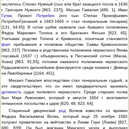
числилось Степан Нужный (сын или брат казацкого посла в 1636
г. Григория Нужного [963, 237]), Мисько Гамалия [485, 1], Иван
Гулак
, Прокоп
Потребич
(его сын Степан Прокофьевич
ПотребичГречаний в 1663-1665 гг стал генеральным писарем)
[131, 64,65]. В сотне шубке казачили сын бывшего полковника
Федор Маркович Топиха и его Братанич Фесько [823, 65].
Учитывая родство Топиха и Кривоноса, понятным становится
факт
пребывания в полковом обществе Саввы Кривоносенко
[963, 237]. Потомки и родственники полковника черкасского Якова
гнусавый (1637 г.) объединялись в Песчанский сотни (Маска,
Хома) [963, 92,93], потомки наказного полковника черкасского
Радышевского дальнейшем фиксируются среди казаков г. Девица
на Левобережье [1164, 451].
Михаил Гамалия впоследствии стал генеральным судьей, а
это свидетельствует, что он имел предварительно занимать
должность
судьи полкового черкасского. Среди старшин полка
был Марк Левонович, который в августе 1654 г. возглавлял
гетманское посольство к царю [620, 48; 823, 64].
Старинный дворянский
род
Волков известен со времен
Федора Васильевича Волка, который еще 25 ноября 1582
получил привилегию на вийтовство в Лоеве Гори (Лоеве) [827,
680, 839]. Он был зем'янин Минского уезда и выполнял