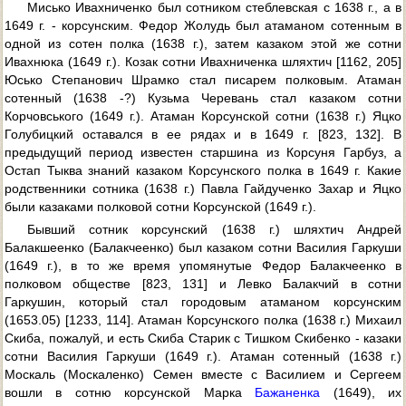
Мисько Ивахниченко был сотником стеблевская с 1638 г., а в
1649 г. - корсунским. Федор Жолудь был атаманом сотенным в
одной из сотен полка (1638 г.), затем казаком этой же сотни
Ивахнюка (1649 г.). Козак сотни Ивахниченка шляхтич [1162, 205]
Юсько Степанович Шрамко стал писарем полковым. Атаман
сотенный (1638 -?) Кузьма Черевань стал казаком сотни
Корчовського (1649 г.). Атаман Корсунской сотни (1638 г.) Яцко
Голубицкий оставался в ее рядах и в 1649 г. [823, 132]. В
предыдущий период известен старшина из Корсуня Гарбуз, а
Остап Тыква знаний казаком Корсунского полка в 1649 г. Какие
родственники сотника (1638 г.) Павла Гайдученко Захар и Яцко
были казаками полковой сотни Корсунской (1649 г.).
Бывший сотник корсунский (1638 г.) шляхтич Андрей
Балакшеенко (Балакчеенко) был казаком сотни Василия Гаркуши
(1649 г.), в то же время упомянутые Федор Балакчеенко в
полковом обществе [823, 131] и Левко Балакчий в сотни
Гаркушин, который стал городовым атаманом корсунским
(1653.05) [1233, 114]. Атаман Корсунского полка (1638 г.) Михаил
Скиба, пожалуй, и есть Скиба Старик с Тишком Скибенко - казаки
сотни Василия Гаркуши (1649 г.). Атаман сотенный (1638 г.)
Москаль (Москаленко) Семен вместе с Василием и Сергеем
вошли в сотню корсунской Марка
Бажаненка
(1649), их