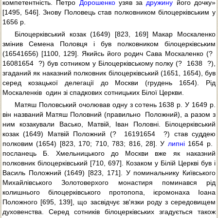
компетентність. Петро
Дорошенко
узяв за
дружину
його дочку»
[1495, 546]. Знову Половець став полковником білоцерківським у
1656 р.
Білоцерківський козак (1649) [823, 169] Макар Москаленко
змінив Семена Половця і був полковником білоцерківським
(16541656) [1100, 129]. Якийсь його родич Сава Москаленко (? 
16081654  ?) був сотником у Білоцерківському полку (?  1638  ?),
згаданий як наказний полковник білоцерківський (1651, 1654), був
серед козацької делегації до Москви (грудень 1654). Рід
Москаленків  один зі спадкових сотницьких Білої Церкви.
Матяш Половський очолював одну з сотень 1638 р. У 1649 р.
він названий Матяш Половний (правильно  Положний), а разом з
ним козакували Васько, Матвій, Іван Половні. Білоцерківський
козак (1649) Матвій Положний (?  16191654  ?) став суддею
полковим (1654) [823, 170; 710, 783; 816, 28]. У
липні
1654 р. 
посланець Б. Хмельницького до Москви вже як наказний
полковник білоцерківський [710, 697]. Козаком у Білій Церкві був і
Василь Положний (1649) [823, 171]. У поминальнику Київського
Михайлівського Золотоверхого монастиря поминався рід
колишнього білоцерківського протопопа, ієромонаха Іоана
Положного [695, 139], що засвідчує зв'язки роду з середовищем
духовенства. Серед сотників білоцерківських згадується також