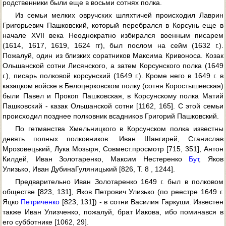
родственники были еще в восьми сотнях полка.
Из семьи мелких овручских шляхтичей происходил Лаврин
Григорьевич Пашковский, который перебрался в Корсунь еще в
начале XVII века Неоднократно избирался военным писарем
(1614, 1617, 1619, 1624 гг), был послом на сейм (1632 г.).
Пожалуй, один из близких соратников Максима Кривоноса. Козак
Ольшанской сотни Лисянского, а затем Корсунского полка (1649
г.), писарь полковой корсунский (1649 г.). Кроме него в 1649 г. в
казацком войске в Белоцерковском полку (сотня Коростышевская)
были Павел и Прокоп Пашковская, в Корсунскому полка Матий
Пашковский - казак Ольшанской сотни [1162, 165]. С этой семьи
происходил позднее полковник всадников Григорий Пашковский.
По гетманства Хмельницкого в Корсунском полка известны
девять полных полковников: Иван Шангирей, Станислав
Мрозовецький, Лука Мозыря, Совмест.просмотр [715, 351], Антон
Килдей, Иван Золотаренко, Максим Нестеренко
Бут
, Яков
Улизько, Иван ДубинаГуляницький [826, Т. 8 , 1244].
Предварительно Иван Золотаренко 1649 г. был в полковом
обществе [823, 131], Яков Петрович Улизько (по реестре 1649 г.
Яцко
Петриченко
[823, 131]) - в сотни Василия Гаркуши. Известен
также Иван Улизченко, пожалуй, брат Иакова, ибо поминався в
его субботнике [1062, 29].