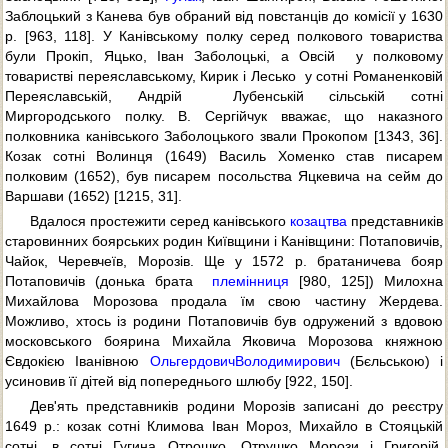
Заблоцький з Канева був обраний від повстанців до комісії у 1630
р. [963, 118]. У Канівському полку серед полкового товариства
були Прокіп, Яцько, Іван Заболоцькі, а Овсій  у полковому
товаристві переяславському, Кирик і Лесько  у сотні Романенковій
Переяславській, Андрій  Лубенській сільській сотні
Миргородського полку. В. Сергійчук вважає, що наказного
полковника канівського Заболоцького звали Прокопом [1343, 36].
Козак сотні Волинця (1649) Василь Хоменко став писарем
полковим (1652), був писарем посольства Яцкевича на сейм до
Варшави (1652) [1215, 31].
Вдалося простежити серед канівського
козацтва
представників
старовинних боярських родин Київщини і Канівщини: Потаповичів,
Чайок, Черевчеїв, Морозів. Ще у 1572 р. братаничева бояр
Потаповичів (донька брата 
племінниця
[980, 125]) Милохна
Михайлова Морозова продала їм свою частину Жердева.
Можливо, хтось із родини Потаповичів був одружений з вдовою
московського боярина Михайла Яковича Морозова княжною
Євдокією Іванівною
ОльгердовичВолодимирович
(Бєльською) і
усиновив її дітей від попереднього шлюбу [922, 150].
Дев'ять представників родини Морозів записані до реєстру
1649 р.: козак сотні Климова Іван Мороз, Михайло в Стояцькій
сотні, в сотні Гугина Отрошко, Отрушко Морози і Григорій,