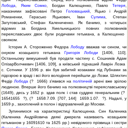
Лобода
,
Яким Сомко
, Богдан Калющенко, Павло
Тетеря
,
наказними зафіксовані Петро
Головацький
, Яцько і Андрій
Романенки, Герасько Яцькович, Іван
Сулима
, Степан
Затутовський, Стефан Калениченко. Як бачимо, з чотирьох
відомих за Богдана Хмельницького повних полковників
переяславських двоє були родичами гетьмана, а Калющенко 
свояком.
Історик А. Стороженко Федора
Лободу
вважав чи сином, чи
онуком козацького гетьмана
Григорія Лободи
[1406, 110].
Останньому вимушений був продати частину с. Сошників Адам
ОлізарВолчкевич [1406, 109], а київський підчаший Лаврін Лозка 
с. Сотники. У 1596 р. він був забитий козаками під Лубнами за
підозрою в зраді і всі його володіння перейшли до Лозки. Шляхтич
Федір
Лобода
(?  1666) з'явився на
політичній
арені вже зрілою
людиною. Вперше його бачимо на полковництві переяславському
(1649), десь у 1652 р. здав полк і став суддею генеральним (? 
16541655  ?), (?  1658.7.09. [707, 144]  1659.1.07.  ?). Надалі, у
1659 р., захоплений в полон і відправлений до Москви.
Зупинимося на характеристиці Калющенка. Син Каленика
(Каленика Андрійовича деякі джерела називають козацьким
гетьманом у 16091610 та 1625 рр.) невідомого прізвища і сестри