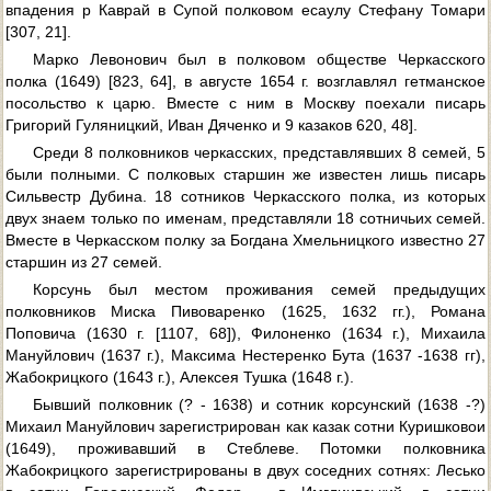
впадения р Каврай в Супой полковом есаулу Стефану Томари
[307, 21].
Марко Левонович был в полковом обществе Черкасского
полка (1649) [823, 64], в августе 1654 г. возглавлял гетманское
посольство к царю. Вместе с ним в Москву поехали писарь
Григорий Гуляницкий, Иван Дяченко и 9 казаков 620, 48].
Среди 8 полковников черкасских, представлявших 8 семей, 5
были полными. С полковых старшин же известен лишь писарь
Сильвестр Дубина. 18 сотников Черкасского полка, из которых
двух знаем только по именам, представляли 18 сотничьих семей.
Вместе в Черкасском полку за Богдана Хмельницкого известно 27
старшин из 27 семей.
Корсунь был местом проживания семей предыдущих
полковников Миска Пивоваренко (1625, 1632 гг.), Романа
Поповича (1630 г. [1107, 68]), Филоненко (1634 г.), Михаила
Мануйлович (1637 г.), Максима Нестеренко Бута (1637 -1638 гг),
Жабокрицкого (1643 г.), Алексея Тушка (1648 г.).
Бывший полковник (? - 1638) и сотник корсунский (1638 -?)
Михаил Мануйлович зарегистрирован как казак сотни Куришковои
(1649), проживавший в Стеблеве. Потомки полковника
Жабокрицкого зарегистрированы в двух соседних сотнях: Лесько