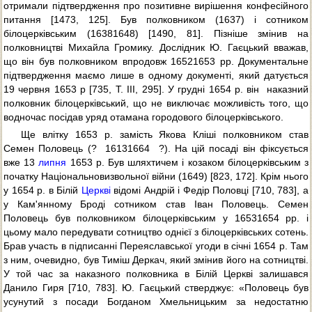
отримали підтвердження про позитивне вирішення конфесійного
питання [1473, 125]. Був полковником (1637) і сотником
білоцерківським (16381648) [1490, 81]. Пізніше змінив на
полковництві Михайла Громику. Дослідник Ю. Гаєцький вважав,
що він був полковником впродовж 16521653 рр. Документальне
підтвердження маємо лише в одному документі, який датується
19 червня 1653 р [735, Т. ІІІ, 295]. У грудні 1654 р. він  наказний
полковник білоцерківський, що не виключає можливість того, що
водночас посідав уряд отамана городового білоцерківського.
Ще влітку 1653 р. замість Якова Кліші полковником став
Семен Половець (?  16131664  ?). На цій посаді він фіксується
вже 13
липня
1653 р. Був шляхтичем і козаком білоцерківським з
початку Національновизвольної війни (1649) [823, 172]. Крім нього
у 1654 р. в Білій
Церкві
відомі Андрій і Федір Половці [710, 783], а
у Кам'янному Броді сотником став Іван Половець. Семен
Половець був полковником білоцерківським у 16531654 рр. і
цьому мало передувати сотництво однієї з білоцерківських сотень.
Брав участь в підписанні Переяславської угоди в січні 1654 р. Там
з ним, очевидно, був Тиміш Деркач, який змінив його на сотництві.
У той час за наказного полковника в Білій Церкві залишався
Данило Гиря [710, 783]. Ю. Гаєцький стверджує: «Половець був
усунутий з посади Богданом Хмельницьким за недостатню