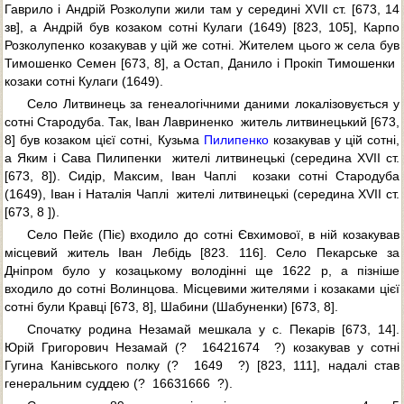
Гаврило і Андрій Розколупи жили там у середині ХVІІ ст. [673, 14
зв], а Андрій був козаком сотні Кулаги (1649) [823, 105], Карпо
Розколупенко козакував у цій же сотні. Жителем цього ж села був
Тимошенко Семен [673, 8], а Остап, Данило і Прокіп Тимошенки 
козаки сотні Кулаги (1649).
Село Литвинець за генеалогічними даними локалізовується у
сотні Стародуба. Так, Іван Лавриненко  житель литвинецький [673,
8] був козаком цієї сотні, Кузьма
Пилипенко
козакував у цій сотні,
а Яким і Сава Пилипенки  жителі литвинецькі (середина ХVІІ ст.
[673, 8]). Сидір, Максим, Іван Чаплі  козаки сотні Стародуба
(1649), Іван і Наталія Чаплі  жителі литвинецькі (середина ХVІІ ст.
[673, 8 ]).
Село Пейє (Піє) входило до сотні Євхимової, в ній козакував
місцевий житель Іван Лебідь [823. 116]. Село Пекарське за
Дніпром було у козацькому володінні ще 1622 р, а пізніше
входило до сотні Волинцова. Місцевими жителями і козаками цієї
сотні були Кравці [673, 8], Шабини (Шабуненки) [673, 8].
Спочатку родина Незамай мешкала у с. Пекарів [673, 14].
Юрій Григорович Незамай (?  16421674  ?) козакував у сотні
Гугина Канівського полку (?  1649  ?) [823, 111], надалі став
генеральним суддею (?  16631666  ?).