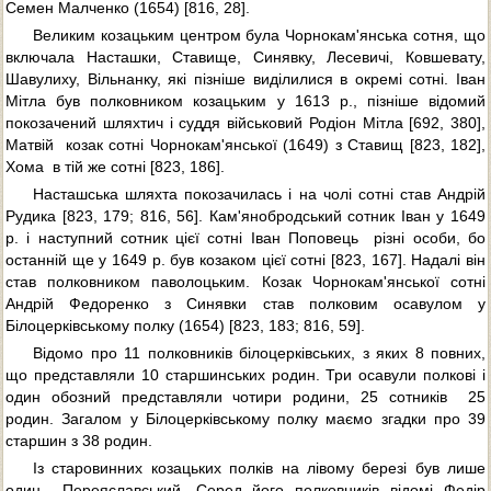
Семен Малченко (1654) [816, 28].
Великим козацьким центром була Чорнокам'янська сотня, що
включала Насташки, Ставище, Синявку, Лесевичі, Ковшевату,
Шавулиху, Вільнанку, які пізніше виділилися в окремі сотні. Іван
Мітла був полковником козацьким у 1613 р., пізніше відомий
покозачений шляхтич і суддя військовий Родіон Мітла [692, 380],
Матвій  козак сотні Чорнокам'янської (1649) з Ставищ [823, 182],
Хома  в тій же сотні [823, 186].
Насташська шляхта покозачилась і на чолі сотні став Андрій
Рудика [823, 179; 816, 56]. Кам'янобродський сотник Іван у 1649
р. і наступний сотник цієї сотні Іван Поповець  різні особи, бо
останній ще у 1649 р. був козаком цієї сотні [823, 167]. Надалі він
став полковником паволоцьким. Козак Чорнокам'янської сотні
Андрій Федоренко з Синявки став полковим осавулом у
Білоцерківському полку (1654) [823, 183; 816, 59].
Відомо про 11 полковників білоцерківських, з яких 8 повних,
що представляли 10 старшинських родин. Три осавули полкові і
один обозний представляли чотири родини, 25 сотників  25
родин. Загалом у Білоцерківському полку маємо згадки про 39
старшин з 38 родин.
Із старовинних козацьких полків на лівому березі був лише
один  Переяславський. Серед його полковників відомі Федір