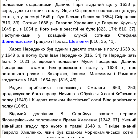
полковими старшинами. Данило Гиря згаданий ще у 1638 р.
серед десяти сотників полку. Яцько Свірщенко очолював ще одну
сотню, а у реєстрі 1649 р. був Лесько (Левко за 1654) Свірщенко
[816, 33]. Сотник 1638 р. Гаврило Хроленко це Гаврило Хруль у
1649 р., в 1654 р. його вже в реєстрі не було [823, 174; 816, 37].
Наступниками у козацькій службі сотника Стефана
Шевченка
стали
Грицько і Протас
Шевченки
[816, 35, 41].
Харко Нераденко був одним з десяти отаманів полку 1638 р.,
у 1649 р. в полку були Іван Нераденко [816, 34] та Нерадин зять
Іван. У 1621 р. відомий полковник Мусій Писаренко, Данило
Писаренко  отаман Білоцерківського полку у 1638 р., про
останнього разом з Захаркою, Іваном, Максимом і Романом
згадується у 1649 і 1654 рр. [816, 45].
Родичі прибічника павлюківців Смоляги [963, 253]
продовжували його справу: Ничипір в Обухівській сотні Київського
полку (1649) і Кіндрат козаком Фастівської сотні Білоцерківського
полку (1649).
Відомий дослідник В. Сергійчук вважає першим
білоцерківським полковником Ярему Хмеленка [1342, 67]. Учений
віднайшов згадку про нього в травні 1648 р. Пізніше знаний
Гаврило Хмеленко, який був козаком Чорнокам'янської сотні і