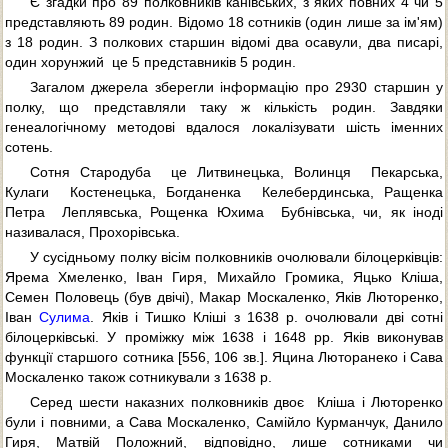
Є згадки про 89 полковників канівських, з яких повних 4 чи 5
представляють 89 родин. Відомо 18 сотників (один лише за ім'ям)
з 18 родин. З полкових старшин відомі два осавули, два писарі,
один хорунжий  це 5 представників 5 родин.
Загалом джерела зберегли інформацію про 2930 старшин у
полку, що представляли таку ж кількість родин. Завдяки
генеалогічному методові вдалося локалізувати шість іменних
сотень.
Сотня Стародуба  це Литвинецька, Волинця  Пекарська,
Кулаги  Костенецька, Богданенка  Келебердинська, Ращенка
Петра  Леплявська, Рощенка Юхима  Бубнівська, чи, як іноді
називалася, Прохорівська.
У сусідньому полку вісім полковників очолювали білоцерківців:
Ярема Хмеленко, Іван Гиря, Михайло Громика, Яцько Кліша,
Семен Половець (був двічі), Макар Москаленко, Яків Люторенко,
Іван
Сулима
. Яків і Тишко Кліші з 1638 р. очолювали дві сотні
білоцерківські. У проміжку між 1638 і 1648 рр. Яків виконував
функції старшого сотника [556, 106 зв.]. Яцина Люторанеко і Сава
Москаленко також сотникували з 1638 р.
Серед шести наказних полковників двоє  Кліша і Люторенко
були і повними, а Сава Москаленко, Самійло Курманчук, Данило
Гиря, Матвій Положний, відповідно, лише сотниками чи