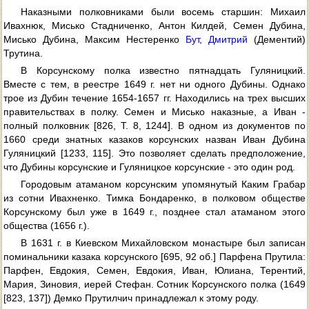
Наказными полковниками были восемь старшин: Михаил
Ивахнюк, Мисько Стадниченко, Антон Килдей, Семен Дубина,
Мисько Дубина, Максим Нестеренко
Бут
,
Дмитрий
(Дементий)
Трутина.
В Корсунскому полка известно пятнадцать Гуляницкий.
Вместе с тем, в реестре 1649 г. нет ни одного Дубины. Однако
трое из Дубин течение 1654-1657 гг. Находились на трех высших
правительствах в полку. Семен и Мисько наказные, а Иван -
полный полковник [826, Т. 8, 1244]. В одном из документов по
1660 среди знатных казаков корсунских назван Иван Дубина
Гуляницкий [1233, 115]. Это позволяет сделать предположение,
что Дубины корсунские и Гуляницкое корсунские - это один род.
Городовым атаманом корсунским упомянутый Каким Грабар
из сотни Ивахненко. Тимка Бондаренко, в полковом обществе
Корсунскому был уже в 1649 г., позднее стал атаманом этого
общества (1656 г.).
В 1631 г. в Киевском Михайловском монастыре был записан
поминальники казака корсунского [695, 92 об.] Парфена Прутила:
Парфен, Евдокия, Семен, Евдокия, Иван, Юлиана, Терентий,
Мария, Зиновия, иерей Стефан. Сотник Корсунского полка (1649
[823, 137]) Демко Прутилчич принадлежал к этому роду.