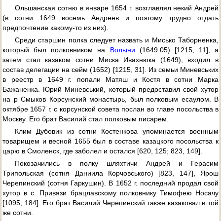
Ольшанская сотню в январе 1654 г. возглавлял некий Андрей
(в сотни 1649 восемь Андреев и поэтому трудно отдать
предпочтение какому-то из них).
Среди старшин полка следует назвать и Мисько Таборненка,
который был полковником на
Волыни
(1649.05) [1215, 11], а
затем стал казаком сотни Миска Ивахнюка (1649), входил в
состав делегации на сейм (1652) [1215, 31]. Из семьи Миневських
в реестр в 1649 г. попали Матяш и Костя в сотни Марка
Бажаненка. Юрий Миневський, который предоставил свой хутор
на р Смыков Корсунский монастырь, был полковым есаулом. В
октябре 1657 г. с корсунской совета послан во главе посольства в
Москву. Его брат Василий стал полковым писарем.
Клим Дубовик из сотни Костенкова упоминается военным
товарищем и весной 1655 был в составе казацкого посольства к
царю в Смоленск, где заболел и остался [620, 125; 823, 149].
Покозачились в полку шляхтичи Андрей и Герасим
Трипольская (сотня Даниила Корчовського) [823, 147], Ярош
Черепинский (сотня Гаркушин). В 1652 г. последний продал свой
хутор в с. Привязи брацлавскому полковнику Тимофею Носачу
[1095, 184]. Его брат Василий Черепинский также казаковал в той
же сотни.