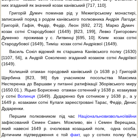
них згаданий як значний козак канівський [717, 110].
Григорій Думич поминав рід у Межигірському монастирі,
записаний поряд з родом канівського полковника Андрія Лагоди:
Григорій, Гафія, Федір, Федір, Леон [692, 272]. Марко Думич 
козак сотні Стародубової (1649) [823, 199], Левко Григорович
Думенко  проживав у с. Литвинці [695, 10]. Клим  козак сотні
Стародубової (1649), Тиміш  козак сотні Андрієвої (1649).
Василь Сокіл відомий як старшина Канівського полку (1630)
[1107, 56], а Андрій Соколенко згаданий козаком сотні Андріївої
(1649).
Колишній отаман городовий канівський (з 1638 р.) Григорій
Щербина [823, 98] був учасником посольства Максима
Нестеренка до Варшави у питанні ратифікації Зборівського миру
(1650.01.). Яцько Борисенко  отаман сотенний у 1638 р. козакував
у сотні
Волинця
(1649). Дударенко був сотником у 1638 р., а у
1649 р. козаками сотні Кулаги зареєстровані Тарас, Федір, Денис
Дударенки.
Першим полковником під час
Національновизвольної
війни
зафіксований Семен Савич. Можливо, він і Семен Верещака,
який навесні 1649 р. очолював козацький полк,  одна особа.
Дотичним підтвердження є той
факт
, що у сотнях полку були