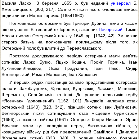
Василя Ласко  3 березня 1655 р. був наданий
універсал
Б.
Хмельницького [300, 217]. Сотню ж після нього очолював якийсь
родич чи син Марко Горячка (16541660).
Полковником остерським був Григорій Дубина, який з часом
пішов у ченці. Він знаний як Ієроніма, законник
Печерський
. Тиміш
Носач очолив Остерський полк у 1649 рр. [1342, 42]. Змінивши
старого батька на полковництві прилуцькому після того, як
Остерський полк був влитий до Переяславського.
Протягом досліджуваного періоду остерчани мали дев'ять
сотників: Ларко Бутко, Яцько Кошин, Прокiп Горячка, Iван
Лук'яновичЛиждвой, Яким Градчаний, Iван Янко, Сидiр
Велигорський, Роман Маркович, Іван Харкович.
У перших рядах повстанців бачимо представників остерської
шляхти Закоблуцьких, Єрченків, Купрієнків, Лаських, Міщенків,
Шереметів, Сергійовичів та інші. До родини шляхтичів гербу
«Ясенчак» (доповнений) [1162, 101] Лиждвоїв належав козак
остерський (1649) [823, 342], пізніший сотник Іван Лук'янович.
Велигорський після сотникування став місцевим бурмістром
(1656), а пізніше і війтом (1661). Остерські бояри Ничипір і Ярош
Єрченки мали тут володіння перед Визвольною війною, у
козацькому війську рід був представлений Самійлом і Данилом
(Козелецька сотня) [823, 340]. З родини місцевого боярина