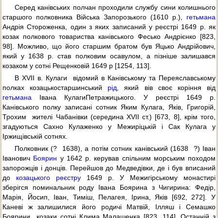
Серед канівських полчан проходили службу сини колишнього
старшого полковника Війська Запорозького (1610 р.),
гетьмана
Андрія Стороженка, один з яких записаний у реєстрі 1649 р. як
козак полкового товариства канівського Фесько Андрієнко [823,
98]. Можливо, що його старшим братом був Яцько Андрійович,
який у 1638 р. став полковим осавулом, а пізніше залишався
козаком у сотні Рещенковій 1649 р [1254, 113].
В XVII в. Кулаги  відомий в Канівському та Переяславському
полках козацькостаршинський
рід
, який вів своє коріння від
гетьмана
Івана КулагиПетражицького. У реєстрі 1649 р.
Канівського полку записані сотник Яким Кулага, Яків, Григорій,
Трохим  жителі Чабанівки (середина ХVІІ ст.) [673, 8], крім того,
згадуються Сахно Кулаженко у Межиріцькій і Сак Кулага у
Іржищівській сотнях.
Полковник (?  1638), а потім сотник канівський (1638  ?) Іван
Іванович
Боярин
у 1642 р. керував спільним морським походом
запорожців і донців. Перейшов до Медведівки, де і був вписаний
до
козацького реєстру
1649 р. У Межигірському монастирі
зберігся поминальник роду Івана Боярина з Чигирина: Федір,
Марія, Йосип, Іван, Тиміш, Пелагея, Ірина, Яків [692, 272]. У
Каневі ж залишилися його родичі Матвій, Ілляш і Семашко
Боярини  козаки сотні Клима Малашенка [823, 114]. Останній з