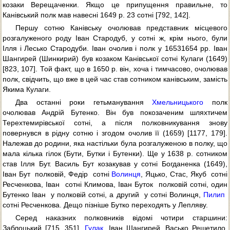
козаки Верещаченки. Якщо це припущення правильне, то
Канівський полк мав навесні 1649 р. 23 сотні [792, 142].
Першу сотню Канівську очолював представник місцевого
розгалуженого роду Іван Стародуб, у сотні ж, крім нього, були
Ілля і Лесько Стародуби. Іван очолив і полк у 16531654 рр. Іван
Шангирей (Шинкирий) був козаком Канівської сотні Кулаги (1649)
[823, 107]. Той факт, що в 1650 р. він, хоча і тимчасово, очолював
полк, свідчить, що вже в цей час став сотником канівським, замість
Якима Кулаги.
Два останні роки гетьманування
Хмельницького
полк
очолював Андрій Бутенко. Він був покозаченим шляхтичем
Терехтемирівської сотні, а після полковникування знову
повернувся в рідну сотню і згодом очолив її (1659) [1177, 179].
Належав до родини, яка настільки була розгалуженою в полку, що
мала кілька гілок (Бути, Бутки і Бутенки). Ще у 1638 р. сотником
став Ілля Бут. Василь Бут козакував у сотні Богданенка (1649),
Іван Бут  полковій, Федір  сотні
Волинця
, Яцько, Стас, Якуб  сотні
Ресченкова, Іван  сотні Климова, Іван Буток  полковій сотні, один
Бутенко Іван  у полковій сотні, а другий  у сотні Волинця,
Пилип

сотні Ресченкова. Дещо пізніше Бутко переходять у Лепляву.
Серед наказних полковників відомі чотири старшини:
Заблоцький [715, 351],
Гулак
, Іван Шангирей, Васько Решетило.