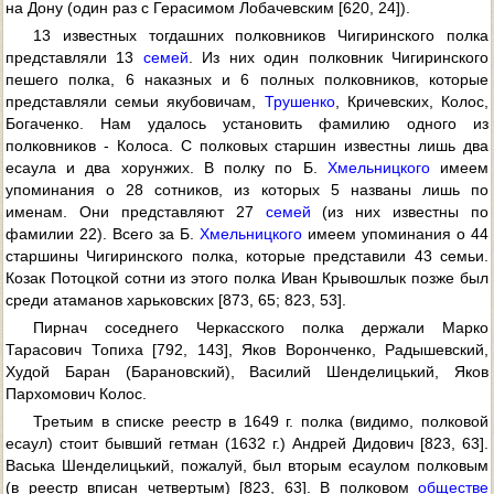
на Дону (один раз с Герасимом Лобачевским [620, 24]).
13 известных тогдашних полковников Чигиринского полка
представляли 13
семей
. Из них один полковник Чигиринского
пешего полка, 6 наказных и 6 полных полковников, которые
представляли семьи якубовичам,
Трушенко
, Кричевских, Колос,
Богаченко. Нам удалось установить фамилию одного из
полковников - Колоса. С полковых старшин известны лишь два
есаула и два хорунжих. В полку по Б.
Хмельницкого
имеем
упоминания о 28 сотников, из которых 5 названы лишь по
именам. Они представляют 27
семей
(из них известны по
фамилии 22). Всего за Б.
Хмельницкого
имеем упоминания о 44
старшины Чигиринского полка, которые представили 43 семьи.
Козак Потоцкой сотни из этого полка Иван Крывошлык позже был
среди атаманов харьковских [873, 65; 823, 53].
Пирнач соседнего Черкасского полка держали Марко
Тарасович Топиха [792, 143], Яков Воронченко, Радышевский,
Худой Баран (Барановский), Василий Шенделицький, Яков
Пархомович Колос.
Третьим в списке реестр в 1649 г. полка (видимо, полковой
есаул) стоит бывший гетман (1632 г.) Андрей Дидович [823, 63].
Васька Шенделицький, пожалуй, был вторым есаулом полковым
(в реестр вписан четвертым) [823, 63]. В полковом
обществе