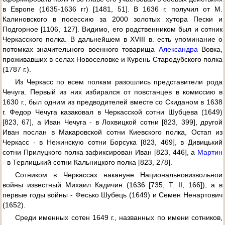
в Европе (1635-1636 гг) [1481, 51]. В 1636 г. получил от М.
Калиновского в посессию за 2000 золотых хутора Пески и
Подгорное [1106, 127]. Видимо, его родственником был и сотник
Черкасского полка. В дальнейшем в ХVIII в. есть упоминание о
потомках значительного военного товарища
Александра
Вовка,
проживавших в селах Новоселовке и Курень Стародубского полка
(1787 г.).
Из Черкасс по всем полкам разошлись представители рода
Чечуга. Первый из них избирался от повстанцев в комиссию в
1630 г., был одним из предводителей вместе со Скиданом в 1638
г. Федор Чечуга казаковал в Черкасской сотни Шубцева (1649)
[823, 67], а Иван Чечуга - в Лохвицкой сотни [823, 399], другой
Иван послан в Макаровской сотни Киевского полка, Остап из
Черкасс - в Нежинскую сотни Борсука [823, 469], в Дивицький
сотни Прилуцкого полка зафиксирован Иван [823, 446], а
Мартин
- в Терлицький сотни Кальницкого полка [823, 278].
Сотником в Черкассах накануне Национальновизвольнои
войны известный Михаил Кадичин (1636 [735, Т. II, 166]), а в
первые годы войны - Фесько Шубець (1649) и Семен Ненартович
(1652).
Среди именных сотен 1649 г., названных по имени сотников,