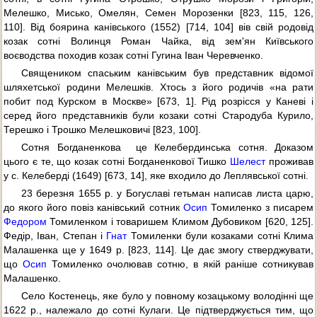
Мелешко, Мисько, Омелян, Семен Морозенки [823, 115, 126,
110]. Від боярина канівського (1552) [714, 104] вів свій родовід
козак сотні Волинця Роман Чайка, від зем'ян Київського
воєводства походив козак сотні Гугина Іван Черевченко.
Священиком спаським канівським був представник відомої
шляхетської родини Мелешків. Хтось з його родичів «на рати
побит под Курском в Москве» [673, 1]. Рід розрісся у Каневі і
серед його представників були козаки сотні Стародуба Курило,
Терешко і Трошко Мелешковичі [823, 100].
Сотня Богданенкова  це Келебердинська сотня. Доказом
цього є те, що козак сотні Богданенкової Тишко
Шелест
проживав
у с. Келеберді (1649) [673, 14], яке входило до Леплявської сотні.
23 березня 1655 р. у Богуславі гетьман написав листа царю,
до якого його повіз канівський сотник
Осип
Томиленко з писарем
Федором
Томиленком і товаришем Климом Дубовиком [620, 125].
Федір, Іван, Степан і
Гнат
Томиленки були козаками сотні Клима
Малашенка ще у 1649 р. [823, 114]. Це дає змогу стверджувати,
що
Осип
Томиленко очолював сотню, в якій раніше сотникував
Малашенко.
Село Костенець, яке було у повному козацькому володінні ще
1622 р., належало до сотні Кулаги. Це підтверджується тим, що