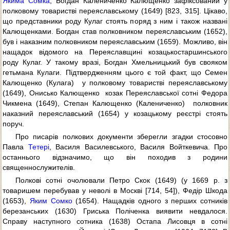
Якима Сомка
, Богдан Калениченко Калющенко зафіксований у
полковому товаристві переяславському (1649) [823, 315]. Цікаво,
що представники роду Кулаг стоять поряд з ним і також названі
Калющенками. Богдан став полковником переяславським (1652),
був і наказним полковником переяславським (1659). Можливо, він
нащадок відомого на Переяславщині козацькостаршинського
роду Кулаг. У такому вразі, Богдан Хмельницький був свояком
гетьмана Кулаги. Підтвердженням цього є той факт, що Семен
Калющенко (Кулага)  у полковому товаристві переяславському
(1649), Онисько Калющенко  козак Переяславської сотні Федора
Чикмена (1649), Степан Калющенко (Калениченко)  полковник
наказний переяславський (1654) у козацькому реєстрі стоять
поруч.
Про писарів полкових документи зберегли згадки стосовно
Павла
Тетері
, Василя Василевського, Василя Войткевича. Про
останнього відзначимо, що він походив з родини
священнослужителів.
Полкові сотні очолювали Петро Скок (1649) (у 1669 р. з
товаришем перебував у неволі в Москві [714, 54]), Федір Шкода
(1653),
Яким Сомко
(1654). Нащадків одного з перших сотників
березанських (1630) Гриська Поліченка виявити невдалося.
Справу наступного сотника (1638) Остапа Лисовця в сотні