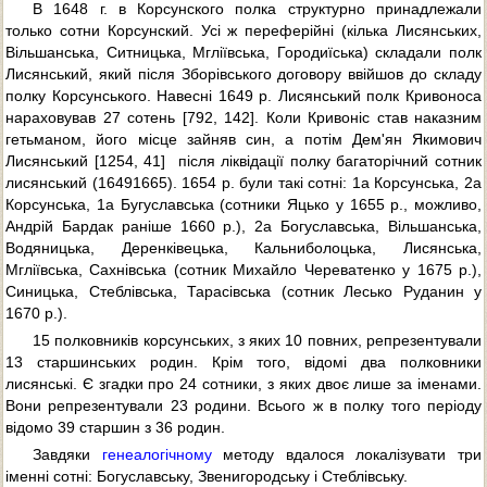
В 1648 г. в Корсунского полка структурно принадлежали
только сотни Корсунский. Усі ж переферійні (кілька Лисянських,
Вільшанська, Ситницька, Мгліївська, Городиїська) складали полк
Лисянський, який після Зборівського договору ввійшов до складу
полку Корсунського. Навесні 1649 р. Лисянський полк Кривоноса
нараховував 27 сотень [792, 142]. Коли Кривоніс став наказним
гетьманом, його місце зайняв син, а потім Дем'ян Якимович
Лисянський [1254, 41]  після ліквідації полку багаторічний сотник
лисянський (16491665). 1654 р. були такі сотні: 1а Корсунська, 2а
Корсунська, 1а Бугуславська (сотники Яцько у 1655 р., можливо,
Андрій Бардак раніше 1660 р.), 2а Богуславська, Вільшанська,
Водяницька, Деренківецька, Кальниболоцька, Лисянська,
Мгліївська, Сахнівська (сотник Михайло Череватенко у 1675 р.),
Синицька, Стеблівська, Тарасівська (сотник Лесько Руданин у
1670 р.).
15 полковників корсунських, з яких 10 повних, репрезентували
13 старшинських родин. Крім того, відомі два полковники
лисянські. Є згадки про 24 сотники, з яких двоє лише за іменами.
Вони репрезентували 23 родини. Всього ж в полку того періоду
відомо 39 старшин з 36 родин.
Завдяки
генеалогічному
методу вдалося локалізувати три
іменні сотні: Богуславську, Звенигородську і Стеблівську.