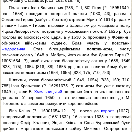
проживав у Ставищах [823, 182; 816, 48].
Полковник Іван Васильович [735, Т. І, 50] Гиря (?  15951649 
ран. 1654) походив з остерської шляхти [1080, 43], разом з
Семеном Гирею (мабуть, братом) отримав Мрин. У 1618 р. разом
з іншим Іваном Гирею, пішовши з Баришівки до козацького полку
Яцька Люберського, потрапив у московський полон. У 1625 р. був
послом до московського царя, а у 1630 р. проживав у Жовнині і
обирався військовим суддею. Брав участь у повстанні
Федоровича
. Став білоцерківським полковником, знову
полковникував у 1648 р. Мабуть, його сином був Данило Гиря (? 
16081654  ?), який очолював білоцерківську сотню у 1638, 1649
[823, 175], 1654 [816, 38], 1655 рр., що дозволило йому бути і
наказним полковником (1654, 1655) [823, 175; 710, 783].
Шляхтич, козак білоцерківський (1649, 1654) [823, 169; 710,
785] Іван Кравченко (?  16291675  ?) сотником був уже в лютому
1649 р., коли Б.
Хмельницький
направив його на чолі посольства
до хана. У вересні 1650 р. він очолював посольство до М.
Потоцького з вимогою розпустити коронне військо.
Яків Кліша (?  16001654.12.  ?)  посол до
короля
(1627),
запорозький полковник (16311632). 16 лютого 1633 р. запорозькі
посланці Федір Каленик, Яцько Кліша та Сава Бурчевський були
прийняті маршалком польського сейму Миколою Остророгом і