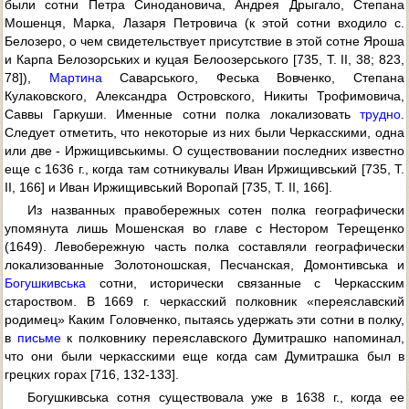
были сотни Петра Синодановича, Андрея Дрыгало, Степана
Мошенця, Марка, Лазаря Петровича (к этой сотни входило с.
Белозеро, о чем свидетельствует присутствие в этой сотне Яроша
и Карпа Белозорських и куцая Белоозерського [735, Т. II, 38; 823,
78]),
Мартина
Саварського, Феська Вовченко, Степана
Кулаковского, Александра Островского, Никиты Трофимовича,
Саввы Гаркуши. Именные сотни полка локализовать
трудно
.
Следует отметить, что некоторые из них были Черкасскими, одна
или две - Иржищивськимы. О существовании последних известно
еще с 1636 г., когда там сотникувалы Иван Иржищивський [735, Т.
II, 166] и Иван Иржищивський Воропай [735, Т. II, 166].
Из названных правобережных сотен полка географически
упомянута лишь Мошенская во главе с Нестором Терещенко
(1649). Левобережную часть полка составляли географически
локализованные Золотоношская, Песчанская, Домонтивська и
Богушкивська
сотни, исторически связанные с Черкасским
староством. В 1669 г. черкасский полковник «переяславский
родимец» Каким Головченко, пытаясь удержать эти сотни в полку,
в
письме
к полковнику переяславского Думитрашко напоминал,
что они были черкасскими еще когда сам Думитрашка был в
грецких горах [716, 132-133].
Богушкивська сотня существовала уже в 1638 г., когда ее