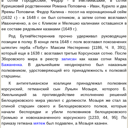
в сотни Городисский, Федор - в Имглиивський, в сотни
Куришковий родственники Романа Поповича - Иван, Курило и два
Яремы Поповичи. Федор Калина - посол на коронационный сейм
(1632 г.) - в 1648 г. он был сотником, а затем сотню возглавил
Ивахниченко, а он с Климом и Мелешко калинами оставшихся в
ее составе рядовыми казаками (1649 г.).
Род БутивНестеренкив прочно удерживал руководящие
позиции в полку. В конце лета 1648 г. полк возглавил покозачених
шляхтич герба «Побуг» Максим Нестеренко [1186, Ч. II, 391],
который еще в 1638 г. возглавил третью Корсунская сотню. После
Зборовского мира в реестр
записан
как казак сотни Марка
Бажаненка
. В дальнейшем неоднократно был наказным
полковником, удостоверяющий его принадлежность к полковой
старшины.
К антигетьманскои коалиции принадлежал полковник
корсунский, гетманский сын Лукьян Мозыря, которого Б.
Хмельницкий за противодействие исполнению решений
Белоцерковского мира уволил с должности. Мозыря же стал за
спиной старшин своего и Белоцерковского полков, которые
начали беспорядки и убили полковников белоцерковского
Громыко и новоназначенного корсунского [1233, 44, 95]. По
приказу гетмана
мятеж
был подавлен, а Мозыря казнен.