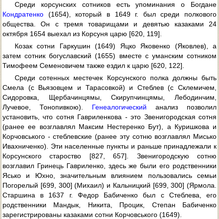
Среди корсунских сотников есть упоминания о Богдане
Кондратенко
(1654), который в 1649 г. был среди полкового
общества. Он с тремя товарищами и девятью казаками 24
октября 1654 выехал из Корсуня царю [620, 119].
Козак сотни Гаркушин (1649) Яцко Яковенко (Яковлев), а
затем сотник богуславский (1655) вместе с уманским сотником
Тимофеем Семеновичем также ездил к царю [620, 122].
Среди сотенных местечек Корсунского полка должны быть
Смела (с Вьязовцем и Тарасовкой) и Стеблев (с Склемичем,
Сидоровка, Щербачинцямы, Скирупчинцямы, Лебодинчим,
Лучевое, Тонопивкою).
Генеалогический
анализ позволил
установить, что сотня Гавриленкова - это Звенигородская сотня
(ранее ее возглавлял Максим Нестеренко Бут), а Куришкова и
Корчовського - стеблевские (ранее эту сотню возглавлял Мисько
Ивахниченко). Эти населенные пункты и раньше принадлежали к
Корсунского староство [827, 657]. Звенигородскую сотню
возглавил Гринець Гавриленко, здесь же были его родственники
Ясько и Юхно, значительным влиянием пользовались семьи
Погорелый [699, 300] (Михаил) и Кальницкий [699, 300] (Ярмола.
Старшина в 1637 г. Федор Бабиченко был с Стеблева, его
родственники Мандык, Никита, Процик, Степан Бабиченко
зарегистрированы казаками сотни Корчовського (1649).