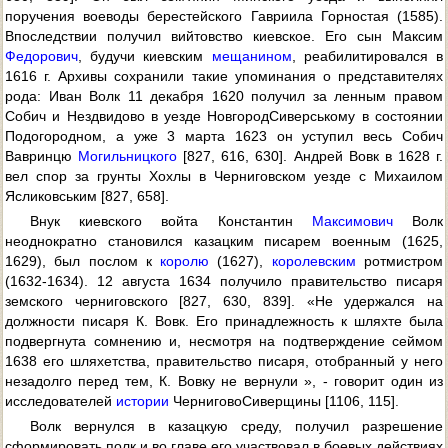
поручения воеводы берестейского Гавриила Горностая (1585).
Впоследствии получил вийтовство киевское. Его сын Максим
Федорович
, будучи киевским
мещанином
, реабилитировался в
1616 г. Архивы сохранили такие упоминания о представителях
рода: Иван Волк 11 декабря 1620 получил за ленным правом
Собич и Нездвидово в уезде НовгородСиверському в состоянии
Подогородном, а уже 3 марта 1623 он уступил весь Собич
Вавринцю
Могильницкого
[827, 616, 630]. Андрей Вовк в 1628 г.
вел спор за грунты Хохлы в Черниговском уезде с Михаилом
Ясликовським [827, 658].
Внук киевского войта Константин
Максимович
Волк
неоднократно становился казацким писарем военным (1625,
1629), был послом к
королю
(1627),
королевским
ротмистром
(1632-1634). 12 августа 1634 получило правительство писаря
земского черниговского [827, 630, 839]. «Не удержался на
должности писаря К. Вовк. Его принадлежность к шляхте была
подвергнута сомнению и, несмотря на подтверждение сеймом
1638 его шляхетства, правительство писаря, отобранный у него
незадолго перед тем, К. Вовку не вернули », - говорит один из
исследователей
истории
ЧерниговоСиверщины [1106, 115].
Волк вернулся в казацкую среду, получил разрешение
сформировать полк и во главе его участвовал в боевых действиях