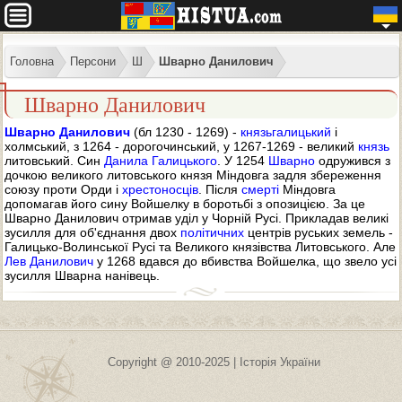
Головна
Персони
Ш
Шварно Данилович
Шварно Данилович
Шварно Данилович
(бл 1230 - 1269) -
князь
галицький
і
холмський, з 1264 - дорогочинський, у 1267-1269 - великий
князь
литовський. Син
Данила Галицького
. У 1254
Шварно
одружився з
дочкою великого литовського князя Міндовга задля збереження
союзу проти Орди і
хрестоносців
. Після
смерті
Міндовга
допомагав його сину Войшелку в боротьбі з опозицією. За це
Шварно Данилович отримав уділ у Чорній Русі. Прикладав великі
зусилля для об'єднання двох
політичних
центрів руських земель -
Галицько-Волинської Русі та Великого князівства Литовського. Але
Лев Данилович
у 1268 вдався до вбивства Войшелка, що звело усі
зусилля Шварна нанівець.
Copyright @ 2010-2025 | Історія України