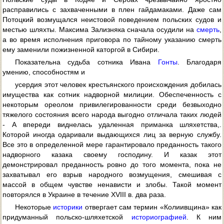
расправились с захваченными в плен гайдамаками. Даже сам
Потоцкий возмущался неистовой поведением польских судов и
местью шляхты. Максима Зализняка сначала осудили на
смерть
,
а во время исполнения приговора по тайному указанию смерть
ему заменили пожизненной каторгой в Сибири.
Показательна судьба сотника Ивана
Гонты
. Благодаря
умению, способностям и
усердия этот человек крестьянского происхождения добилась
имущества как сотник надворной милиции. Обеспеченность с
некоторым ореолом привилегированности среди безвыходно
тяжелого состояния всего народа выгодно отличала таких людей
- А впереди виднелась удаленная приманка шляхетства,.
Которой иногда одаривали выдающихся лиц за верную службу.
Все это в определенной мере гарантировало преданность такого
надворного казака своему господину. И казак этот
демонстрировал преданность ровно до того момента, пока не
захватывал его взрыв народного возмущения, смешивая с
массой в общем чувстве ненависти и злобы. Такой момент
повторялся в Украине в течение XVIII в. два раза.
Некоторые
историки
отвергает сам термин «Колиивщина» как
придуманный польско-шляхетской
историографией
. К ним