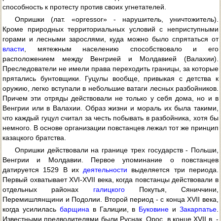
способность к протесту против своих угнетателей.
Опришки (лат. «opressor» - нарушитель, уничтожитель).
Кроме природных территориальных условий с неприступными
горами и лесными зарослями, куда можно было спрятаться от
власти
, мятежным населению способствовало и его
расположением между Венгрией и Молдавией (Валахии).
Преследователи не имели права переходить границы, за которые
прятались бунтовщики. Гуцулы вообще, привыкая с детства к
оружию, легко вступали в небольшие ватаги лесных разбойников.
Причем эти отряды действовали не только у себя дома, но и в
Венгрии или в Валахии. Образ жизни и мораль их была такими,
что каждый гуцул считал за честь побывать в разбойника, хотя бы
немного. В основе организации повстанцев лежал тот же принцип
казацкого братства.
Опришки действовали на границе трех государств - Польши,
Венгрии и Молдавии. Первое упоминание о повстанцев
датируется 1529 В их
деятельности
выделяется три периода.
Первый охватывает XVI-XVII века, когда повстанцы действовали в
отдельных районах
галицкого
Покутья, Сяниччини,
Перемишлянщини и Подолии. Второй период - с конца XVII века,
когда усилилась
барщина
в Галиции, в
Буковине
и
Закарпатье
.
Известными предводителями были Руснак, Орос, в конце XVII в. -