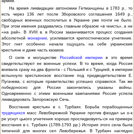
армии.
На время ликвидации автономии Гетманщины в 1783 p., то
есть через 136 лет после Зборовского соглашения 1649 p.,
свободных военных посполитых в Украине уже почти не было.
При этом имения раздавались главным образом «в чнисть», а не
«на рай». В XVIII в. в России заканчивается процесс создания
абсолютной
монархии
, усиливается крепостническое угнетение.
Этот гнет особенно начали ощущать на себе украинские
крестьяне и даже часть казаков.
О силе и могуществе
Российской империи
в это время
свидетельствуют ее военные успехи. В то время, когда Россия
воевала сразу на два фронта - с Польшей и с Турцией, в империи
вспыхнуло крестьянское восстание под предводительством Е.
Пугачева, с которым правительство успешно справился. Так же
победоносно для России закончились указаны войны.
Одновременно с этими военными кампаниями Россия успела
ликвидировать Запорожскую Сечь.
Восстание крестьян в с. Турбаях. Борьба порабощенных
трудящихся
масс Левобережной Украине против феодал ьн о-к
ре уснут цького угнетения хорошо прослидковуеть-ся на примере
восстания в с. Турбаях (1789-1793 pp.) История этого села была
типичной для многих сел Левобережья. В Турбаях наглядно