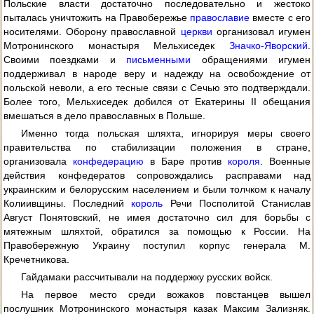
Польские власти достаточно последовательно и жестоко
пыталась уничтожить на Правобережье
православие
вместе с его
носителями. Оборону православной
церкви
организовал игумен
Мотронинского монастыря Мельхиседек
Значко-Яворский
.
Своими поездками и
письменными
обращениями игумен
поддерживал в народе веру и надежду на освобождение от
польской неволи, а его тесные связи с Сечью это подтверждали.
Более того, Мельхиседек добился от Екатерины II обещания
вмешаться в дело православных в Польше.
Именно тогда польская шляхта, игнорируя меры своего
правительства по стабилизации положения в стране,
организовала
конфедерацию
в Баре против
короля
. Военные
действия конфедератов сопровождались расправами над
украинским и белорусским населением и были толчком к началу
Колиивщины. Последний
король
Речи Посполитой Станислав
Август Понятовский, не имея достаточно сил для борьбы с
мятежным шляхтой, обратился за помощью к России. На
Правобережную Украину поступил корпус генерала М.
Кречетникова.
Гайдамаки рассчитывали на поддержку русских войск.
На первое место среди вожаков повстанцев вышел
послушник Мотронинского монастыря казак Максим Зализняк.