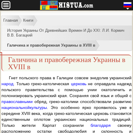
Главная
Книги
История Украины От Древнейших Времен И До XXI: Л.И. Кормич
В.В. Багацкий
Галичина и правобережная Украины в XVIII в
Галичина и правобережная Украины в
XVIII в
Гнет польского права в Галиции совсем знедолив украинский
народ
. Только греко-католическая
церковь
не оправдала надежд
польского правительства с помощью унии окатоличить и
полонизировать украинский края. Сохраняя свой язык и общий с
православными
обряд, греко-католики способствовали развитию
национальной
культуры
. Это особенно ярко проявилось уже в
середине XVIII века, когда греко-католическая церковь становится
единственным оплотом украинских национальных традиций.
Только жители Карпат сохранили
благодаря
своему
расположению остатки свободолюбия и склонность и