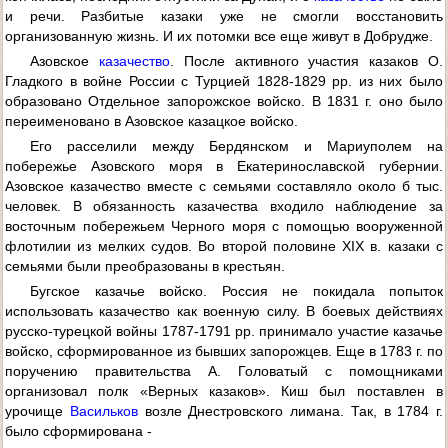
и речи. Разбитые казаки уже не смогли восстановить
организованную жизнь. И их потомки все еще живут в Добрудже.
Азовское
казачество
. После активного участия казаков О.
Гладкого в войне России с Турцией 1828-1829 pp. из них было
образовано Отдельное запорожское войско. В 1831 г. оно было
переименовано в Азовское казацкое войско.
Его расселили между Бердянском и Мариуполем на
побережье Азовского моря в Екатеринославской губернии.
Азовское казачество вместе с семьями составляло около б тыс.
человек. В обязанность казачества входило наблюдение за
восточным побережьем Черного моря с помощью вооруженной
флотилии из мелких судов. Во второй половине XIX в. казаки с
семьями были преобразованы в крестьян.
Бугское казачье войско. Россия не покидала попыток
использовать казачество как военную силу. В боевых действиях
русско-турецкой войны 1787-1791 pp. принимало участие казачье
войско, сформированное из бывших запорожцев. Еще в 1783 г. по
поручению правительства А. Головатый с помощниками
организовал полк «Верных казаков». Киш был поставлен в
урочище
Васильков
возле Днестровского лимана. Так, в 1784 г.
было сформирована -