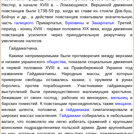
Нестор, в начале XVIII в. - Ломающимся. Вершиной движения
повстанцев были 1738-59 pp, когда во главе их стояли Дов-буш,
Бойчук и др., а действия повстанцев охватывали значительную
часть
галицкого
Прикарпатья,
Буковины
и
Закарпатья
. Третий,
период - конец XVIII - первая половина XIX века, когда движение
повстанцев усилился через принудительную рекрутчину и
увеличение налогов.
Гайдаматчина.
Какими непримиримыми были противоречия между верхами
и низами украинского
общества
, показали социальные движения
в первой половине XVIII в. на Правобережной Украине под
названием Гайдаматчины. Народные массы, для которых
примером свободы оставались казаки, с оружием в руках
боролись против порабощения. Участниками гайдамацких
выступлений были преимущественно малоимущие крестьяне,
бежавшие от своих господ,: рабочие из винокурен,
мельниц
и
барских поместий. К повстанцам присоединялись также
мещане
,
мелкая шляхта, поповичи, а
гайдамакам
симпатизировали в
широких массах населения.
Гайдамаки
собирались в небольшие
ватаги, что позволяло им легко избегать сражений с крупными
воинскими подразделениями польской армии. Даже крупнейшие
из них, которые состояли из двух-трех сотен, предварительно