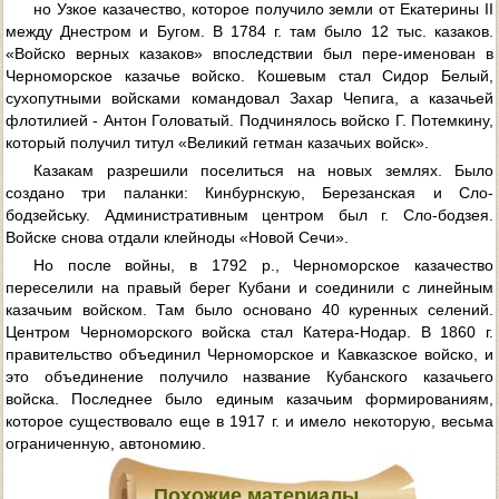
но Узкое казачество, которое получило земли от Екатерины II
между Днестром и Бугом. В 1784 г. там было 12 тыс. казаков.
«Войско верных казаков» впоследствии был пере-именован в
Черноморское казачье войско. Кошевым стал Сидор Белый,
сухопутными войсками командовал Захар Чепига, а казачьей
флотилией - Антон Головатый. Подчинялось войско Г. Потемкину,
который получил титул «Великий гетман казачьих войск».
Казакам разрешили поселиться на новых землях. Было
создано три паланки: Кинбурнскую, Березанская и Сло-
бодзейську. Административным центром был г. Сло-бодзея.
Войске снова отдали клейноды «Новой Сечи».
Но после войны, в 1792 p., Черноморское казачество
переселили на правый берег Кубани и соединили с линейным
казачьим войском. Там было основано 40 куренных селений.
Центром Черноморского войска стал Катера-Нодар. В 1860 г.
правительство объединил Черноморское и Кавказское войско, и
это объединение получило название Кубанского казачьего
войска. Последнее было единым казачьим формированиям,
которое существовало еще в 1917 г. и имело некоторую, весьма
ограниченную, автономию.
Похожие материалы