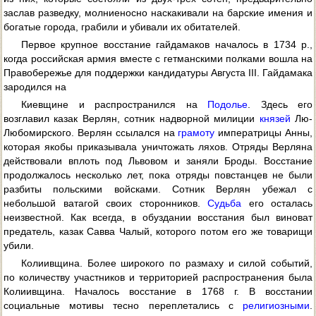
заслав разведку, молниеносно наскакивали на барские имения и
богатые города, грабили и убивали их обитателей.
Первое крупное восстание гайдамаков началось в 1734 p.,
когда российская армия вместе с гетманскими полками вошла на
Правобережье для поддержки кандидатуры Августа III. Гайдамака
зародился на
Киевщине и распространился на
Подолье
. Здесь его
возглавил казак Верлян, сотник надворной милиции
князей
Лю-
Любомирского. Верлян ссылался на
грамоту
императрицы Анны,
которая якобы приказывала уничтожать ляхов. Отряды Верляна
действовали вплоть под Львовом и заняли Броды. Восстание
продолжалось несколько лет, пока отряды повстанцев не были
разбиты польскими войсками. Сотник Верлян убежал с
небольшой ватагой своих сторонников.
Судьба
его осталась
неизвестной. Как всегда, в обуздании восстания был виноват
предатель, казак Савва Чалый, которого потом его же товарищи
убили.
Колиивщина. Более широкого по размаху и силой событий,
по количеству участников и территорией распространения была
Колиивщина. Началось восстание в 1768 г. В восстании
социальные мотивы тесно переплетались с
религиозными
.