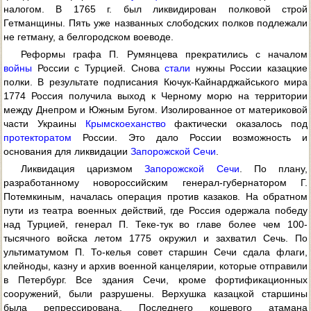
налогом. В 1765 г. был ликвидирован полковой строй
Гетманщины. Пять уже названных слободских полков подлежали
не гетману, а белгородском воеводе.
Реформы графа П. Румянцева прекратились с началом
войны
России с Турцией. Снова
стали
нужны России казацкие
полки. В результате подписания Кючук-Кайнарджайського мира
1774 Россия получила выход к Черному морю на территории
между Днепром и Южным Бугом. Изолированное от материковой
части Украины
Крымское
ханство
фактически оказалось под
протекторатом
России. Это дало России возможность и
основания для ликвидации
Запорожской Сечи
.
Ликвидация царизмом
Запорожской Сечи
. По плану,
разработанному новороссийским генерал-губернатором Г.
Потемкиным, началась операция против казаков. На обратном
пути из театра военных действий, где Россия одержала победу
над Турцией, генерал П. Теке-тук во главе более чем 100-
тысячного войска летом 1775 окружил и захватил Сечь. По
ультиматумом П. То-келья совет старшин Сечи сдала флаги,
клейноды, казну и архив военной канцелярии, которые отправили
в Петербург. Все здания Сечи, кроме фортификационных
сооружений, были разрушены. Верхушка казацкой старшины
была репрессирована. Последнего кошевого атамана