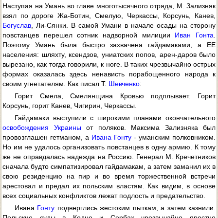
Наступая на Умань во главе многотысячного отряда, М. Зализняк
взял по дороге Жа-Ботин, Смелую, Черкассы, Корсунь, Канев,
Богуслав
, Ли-Сянки. В самой Умани в начале осады на сторону
повстанцев перешел сотник надворной милиции
Иван Гонта
.
Поэтому Умань была быстро захвачена гайдамаками, а ЕЕ
населения: шляхту, ксендзов, униатских попов, арен-даров было
вырезано, как тогда говорили, к ноге. В таких чрезвычайно острых
формах оказалась здесь ненависть порабощенного народа к
своим угнетателям. Как писал Т.
Шевченко
:
Горит Смела, Смелянщина Кровью подплывает. Горит
Корсунь, горит Канев, Чигирин, Черкассы.
Гайдамаки выступили с широкими планами окончательного
освобождения Украины
от поляков. Максима Зализняка был
провозглашен гетманом, а
Ивана Гонту
- уманским полковником.
Но им не удалось организовать повстанцев в одну армию. К тому
же не оправдалась надежда на Россию. Генерал М. Кречетников
сначала будто симпатизировал гайдамакам, а затем заманил их в
свою резиденцию на пир и во время торжественной встречи
арестовал и предал их польским властям. Как видим, в основе
всех социальных конфликтов лежат подлость и предательство.
Ивана
Гонту
подверглись жестоким пыткам, а затем казнили.
Польские суды в Кодне и Сербах чрезвычайно яростно