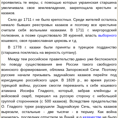
проявились те меры, с помощью которых украинская старшина
увеличивала свое землевладение, закрепощала крестьян и
казаков.
Село до 1711 г. не было крепостных. Среди жителей осталось
немало бывших реестровых казаков и поэтому все крестьяне
считали себя вольными казаками. В 1711 г. миргородский
полковник, а позже существовало 38 куреней, власть
выборного
кошевого, своя православная церковь и т.д.
В 1778 г. казаки были приняты в турецкое подданство
(старшина поклялась на верность султану).
Между тем российское правительство давно уже беспокоился
по поводу существования вне России такого свободного
воинского формирования, обломка Запорожской Сечи. Поэтому
русские начали призывать задунайских казаков перейти под
юрисдикцию российского царя. В 1828 p., во время русско-
турецкой войны, русские смогли переманить к себе кошевого
атамана Иосифа Гладкого, который, забрав клейноды и
войсковой скарб, перешел на русскую сторону с небольшой
группой сторонников (с 500 казаков). Вследствие предательства
О. Гладкого турки разрушили Задунайскую Сечь, часть казаков
вырезали, остальные - две тысячи - в тюрьму. Как война
кончилась, последних отпустили за Дунай, и о
казачестве
не было