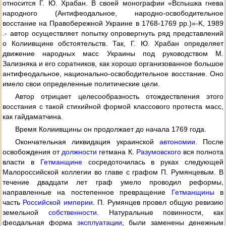
относится Г. Ю. Храбан. В своей монографии «Вспышка гнева
народного (Антифеодальное, народно-освободительное
восстание на Правобережной Украине в 1768-1769 pp.)»-K, 1989
.- автор осуществляет попытку опровергнуть ряд представлений
о Колиивщине обстоятельств. Так, Г. Ю. Храбан определяет
движение народных масс Украины под руководством М.
Зализняка и его соратников, как хорошо организованное большое
антифеодальное, национально-освободительное восстание. Оно
имело свои определенные политические цели.
Автор отрицает целесообразность отождествления этого
восстания с такой стихийной формой классового протеста масс,
как гайдаматчина.
Время Колиивщины он продолжает до начала 1769 года.
Окончательная ликвидация украинской
автономии
. После
освобождения от
должности
гетмана К.
Разумовского
вся полнота
власти в
Гетманщине
сосредоточилась в руках следующей
Малороссийской коллегии во главе с графом П. Румянцевым. В
течение двадцати лет граф умело проводил реформы,
направленные на постепенное превращение
Гетманщины
в
часть
Российской империи
. П. Румянцев провел общую ревизию
земельной
собственности
. Натуральные повинности, как
феодальная форма
эксплуатации
, были заменены денежным