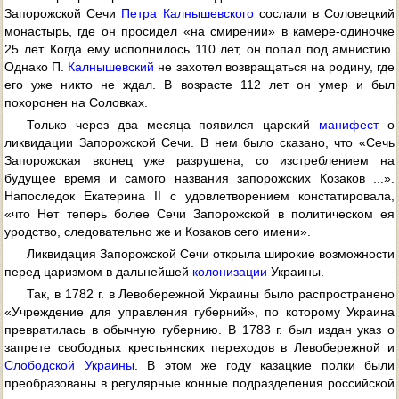
Запорожской Сечи
Петра Калнышевского
сослали в Соловецкий
монастырь, где он просидел «на смирении» в камере-одиночке
25 лет. Когда ему исполнилось 110 лет, он попал под амнистию.
Однако П.
Калнышевский
не захотел возвращаться на родину, где
его уже никто не ждал. В возрасте 112 лет он умер и был
похоронен на Соловках.
Только через два месяца появился царский
манифест
о
ликвидации Запорожской Сечи. В нем было сказано, что «Сечь
Запорожская вконец уже разрушена, со изстреблением на
будущее время и самого названия запорожских Козаков ...».
Напоследок Екатерина II с удовлетворением констатировала,
«что Нет теперь более Сечи Запорожской в политическом ея
уродство, следовательно же и Козаков сего имени».
Ликвидация Запорожской Сечи открыла широкие возможности
перед царизмом в дальнейшей
колонизации
Украины.
Так, в 1782 г. в Левобережной Украины было распространено
«Учреждение для управления губерний», по которому Украина
превратилась в обычную губернию. В 1783 г. был издан указ о
запрете свободных крестьянских переходов в Левобережной и
Слободской Украины
. В этом же году казацкие полки были
преобразованы в регулярные конные подразделения российской