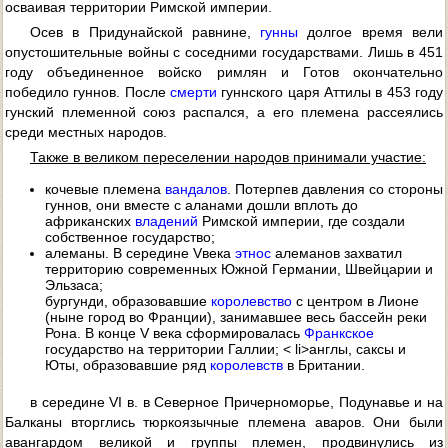
осваивая территории Римской империи.
Осев в Придунайской равнине,
гунны
долгое время вели
опустошительные войны с соседними государствами. Лишь в 451
году объединенное войско римлян и Готов окончательно
победило гуннов. После
смерти
гуннского царя Аттилы в 453 году
гунский племенной союз распался, а его племена рассеялись
среди местных народов.
Также в великом переселении народов принимали участие:
кочевые племена
вандалов
. Потерпев давления со стороны
гуннов, они вместе с аланами дошли вплоть до
африканских
владений
Римской империи, где создали
собственное государство;
алеманы. В середине Vвека
этнос
алеманов захватил
территорию современных Южной Германии, Швейцарии и
Эльзаса;
бургунди, образовавшие
королевство
с центром в Лионе
(ныне город во Франции), занимавшее весь бассейн реки
Рона. В конце V века сформировалась
Франкское
государство на территории Галлии; < li>англы, саксы и
Юты, образовавшие ряд
королевств
в Британии.
в середине VI в. в Северное Причерноморье, Подунавье и на
Балканы вторглись тюркоязычные племена аваров. Они были
авангардом великой и группы племен, продвинулись из