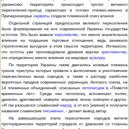
украинских территориях происходил пролог великого
переселения-приход сарматских и готских племен.именно в
Причерноморье
сарматы
создали племенной союз аланов.
Отдельной страницей предпосылок великого переселения
было формирование на юге современной Украины государства
остготов. Это было важное
королевство
, что имело значительное
влияние на тогдашние торговые отношения, ведь занимало
стратегически выгодное в этом смысле территорию. Интересно,
что остготы уже проповедовали древние версии
христианства
,
это определенно имело влияние на мировую
культуру
.
По территории Украины также двигались кочевые племена
гуннов, приступы которых привели к вытеснению и уничтожению
перечисленных выше народов, а также к распаду наиболее
вероятных предков современных украинцев, Антского союза, на
14 племенных объединений, описанных
летописцем
в «Повести
временных лет». Среди них летописец вспоминает полян,
древлян, дреговичей, северян, моравов, чехов, поморян и других.
«И так разошелся славянский
народ
, а от его [имени] и получили
название славянские
письмена
», - делает вывод автор.
На завершающем этапе переселения народов жители
протоукраинских территорий страдали от давления со стороны