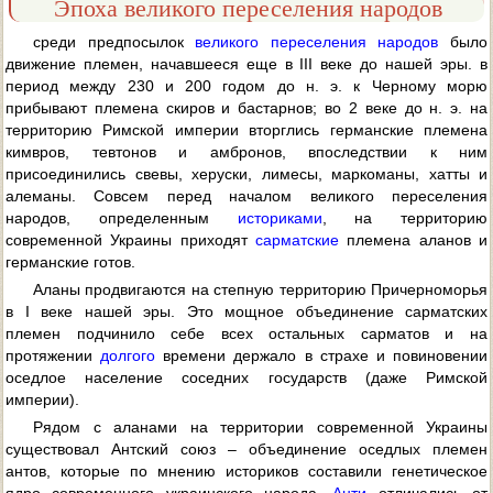
Эпоха великого переселения народов
среди предпосылок
великого переселения народов
было
движение племен, начавшееся еще в III веке до нашей эры. в
период между 230 и 200 годом до н. э. к Черному морю
прибывают племена скиров и бастарнов; во 2 веке до н. э. на
территорию Римской империи вторглись германские племена
кимвров, тевтонов и амбронов, впоследствии к ним
присоединились свевы, херуски, лимесы, маркоманы, хатты и
алеманы. Совсем перед началом великого переселения
народов, определенным
историками
, на территорию
современной Украины приходят
сарматские
племена аланов и
германские готов.
Аланы продвигаются на степную территорию Причерноморья
в I веке нашей эры. Это мощное объединение сарматских
племен подчинило себе всех остальных сарматов и на
протяжении
долгого
времени держало в страхе и повиновении
оседлое население соседних государств (даже Римской
империи).
Рядом с аланами на территории современной Украины
существовал Антский союз – объединение оседлых племен
антов, которые по мнению историков составили генетическое