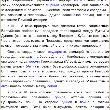
ядро современного украинского народа.
Анти
отличались от
своих соседей-кочевников
мирным
характером: они занимались
земледелием и ремесленничеством, вели торговлю с соседями –
как аланами и склавинами (другое славянское племя), так и с
жителями Римской империи.
в III - IV веке прагерманские племена готов, занимавшие
Балтийское побережье, овладели территорией между Бугом и
Дунаем (вестготы), а также между Днепром и Кубанью (остготы).
Часть готов поселилась и Приазовье среди остатков сарматских
племен, которые в значительной степени их ассимилировали.
Остготы создали свое
государство
, столицей которого стал
город Данпрштадір (на берегу Днепра). Наибольшего могущества
она достигла за
короля
Германариха (IV век). Длительное время
между антами (
Анти
) и готами были добрососедские отношения.
В III веке готы и
анты
в совместных походах против Римской
империи захватили часть Дунайской равнины, впоследствии
колонизированной славянами. Однако в середине IV века готы и
анты
начали воевать между
собой
.
в Конце IV века готский племенной союз был разбит и
тюркоязычными племенами
гуннов
, которые пришли из
Центральной Азии. На стороне
гуннов
в
войне
с готами
выступили анти. Готы были вынуждены бежать, покоряя и