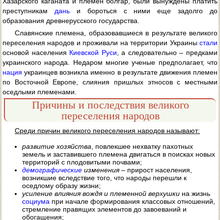
Хазарского каганата и племен болгар, были вынуждены платить
преступникам
дань
и бороться с ними еще задолго до
образования древнерусского государства.
Славянские племена, образовавшиеся в результате великого
переселения народов и проживали на территории Украины
стали
основой населения
Киевской Руси
, а следовательно – предками
украинского народа. Недаром многие ученые предполагает, что
нация
украинцев возникла именно в результате движения племен
по Восточной Европе, слияния пришлых этносов с местными
оседлыми племенами.
Причины и последствия великого
переселения народов
Среди причин великого переселения народов называют:
развитие хозяйства
, повлекшее нехватку пахотных
земель и заставившего племена двигаться в поисках новых
территорий с плодовитыми почвами;
демографические
изменения
– прирост населения,
возникшие вследствие того, что народы перешли к
оседлому образу жизни;
усиление влияния вождя и племенной верхушки
на жизнь
социума
при начале формирования классовых отношений,
стремление правящих элементов до завоеваний и
обогащения;