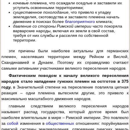
кочевые племена
, что осаждали оседлые и заставили их
уступить освоенными территориями;
существенное похолодание
, что привело к упадку
земледелия, скотоводства и заставило племена начать
движение в поисках более
благоприятного
климата;
давление со стороны Римской империи
часто покоряла
варварские народы, включая их земли в свой состав,
требуя от них службы и расселяя по собственной
территории.
эти причины были наиболее актуальны для германских
племен, населявших территории между Рейном и Вислой,
Скандинавией и Дунаем. Поэтому их справедливо считают
самыми активными участниками великого переселения народов.
Фактическим поводом к началу великого переселения
народов стало нападение гунских племен на остготов в 375
году.
в Значительной степени на переселение повлияла цепная
реакция – одни племена вытесняли другие, это привело к
максимально масштабного движения народов.
главным следствием великого переселения народов
называют распад государства, который долгое время был
наиболее влиятельным в мире – Римской империи. Это повлекло
за
собой
изменения в
общественных
отношениях: поруйнування
римской системы землевладения, отвоевание римских земель