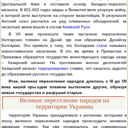
Центральной Азии и составили основу Западно-тюркского
каганата. В 601-602 годах авары и Византия вели упорную войну,
в которой анти выступили на стороне византийцев. В результате
Антский союз распался на ряд племенных объединений, за
несколько веков вошли в состав
Киевской Руси
.
В VII веке произошло также частичное переселение
болгарских племен на Дунай, где они образовали Дунайску
Болгарию. Это привело к тому, что болгарами
стали
называть
южнославянское население. В это же время в Прикаспии и
Приазовье образуется государство воинствующего народа хазар
– Хазарский каганат. На протяжении многих десятилетий
Хазарский каганат
терроризировал
славян, это началось задолго
до образования русского государства.
Итак, великое переселение народов длилось с III до VII
века нашей эры.одни племена вытесняли другие, образуя
новые государства и разрушая старые.
Великое переселение народов на
территории Украины
территория Украины принадлежала к регионам, которыми в
эпоху великого переселения народов происходило активное
движение племен. Как уже упоминалось, на современных