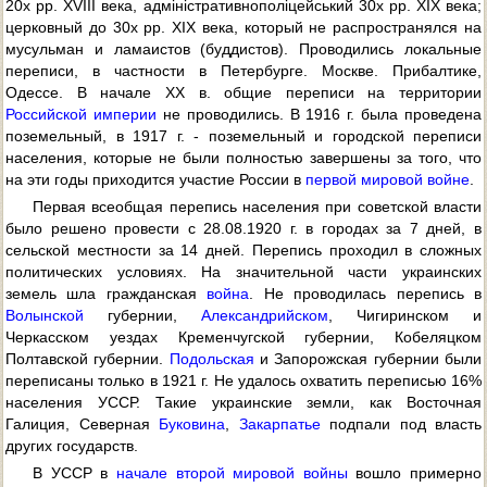
20х pp. XVIII века, адміністративнополіцейський 30х pp. XIX века;
церковный до 30х pp. XIX века, который не распространялся на
мусульман и ламаистов (буддистов). Проводились локальные
переписи, в частности в Петербурге. Москве. Прибалтике,
Одессе. В начале XX в. общие переписи на территории
Российской империи
не проводились. В 1916 г. была проведена
поземельный, в 1917 г. - поземельный и городской переписи
населения, которые не были полностью завершены за того, что
на эти годы приходится участие России в
первой мировой войне
.
Первая всеобщая перепись населения при советской власти
было решено провести с 28.08.1920 г. в городах за 7 дней, в
сельской местности за 14 дней. Перепись проходил в сложных
политических условиях. На значительной части украинских
земель шла гражданская
война
. Не проводилась перепись в
Волынской
губернии,
Александрийском
, Чигиринском и
Черкасском уездах Кременчугской губернии, Кобеляцком
Полтавской губернии.
Подольская
и Запорожская губернии были
переписаны только в 1921 г. Не удалось охватить переписью 16%
населения УССР. Такие украинские земли, как Восточная
Галиция, Северная
Буковина
,
Закарпатье
подпали под власть
других государств.
В УССР в
начале второй мировой войны
вошло примерно