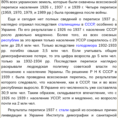
80% всех украинских земель, которые были охвачены всесоюзной
переписи населения 1926 г., 1937 г. и 1939 г. Четыре переписи
(1959, 1970, 1979, и 1989 pp.) была проведена после войны.
Еще и сегодня нет полных сведений о переписи 1937 p.,
наглядно отражал последствия
сталинщины
в
СССР
, особенно в
Украине. По его результатам с 1926 по 1937 г. население СССР
росло довольно медленно. Более того, из всех союзных
республик
за это время только население УССР сократилось с 29
млн до 28,4 млн чел. Только вследствие
голодомора
1932-1933
pp. погибло свыше 3,5 млн чел. Если учитывать общие
демографические потери, то эта цифра возросла до 5 млн чел.
только за 1932-1934 pp. Последствия переписи наглядно
раскрывали людоедская политику советской власти по
отношению к населению Украины. По решению Р Н К СССР в
1939 г. была проведена всесоюзная перепись, по результатам
которого следовало, что население, как в СССР, так и во всех
республиках выросло. В Украине его численность уже составляла
30,9 млн чел. Таким образом, складывается впечатление, что с
1926 по 1939 г. население УССР, хотя и медленно, но возросло
почти на 2 млн чел.
Результаты переписи 1937 г.
стали
одной из основных причин
ликвидации в Украине Института демографии и санитарной