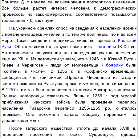
Понятие Д. с начала ее возникновения претерпело изменения.
Все больше растет интерес человека к демографических
процессов, их закономерностей, соответственно повышаются
требования к Д. как науки.
На украинских землях спрос на сведения о населении возник
с появлением здесь жителей и по тем же причинам, что и во всем
мире. Такие сведения появились лишь во времена
Киевской
Руси
. Об этом свидетельствуют памятники -
летописи
IX-XII вв.
Наталкиваемся на указания по проведению учетов населения
еще до XIII в. Из летописей узнаем, что в 1246 г. в Южной Руси -
Киеве и Чернигове - люди от земледельца к
боярину
были
«сочтены в числе». В 1255 г. в «Софийско временщик»
сообщается, что той зимой «Приехал Численные из татар и
сочтома всю землю Русскую», кроме игуменов, попов и монахов.
В 1257 г. имела быть переписана татарами Новгородская земля.
Однако новгородцы отказались. Лишь в 1259 г. под угрозой
приближения ханского войска была проведена перепись
населения. Татарские переписи 1255-1259 pp. считались
первыми. Они положили начало общему переписям на
украинских землях.
После татарского нашествия вплоть до начала XVIII в.
переписей населения не было. Существуют, однако,