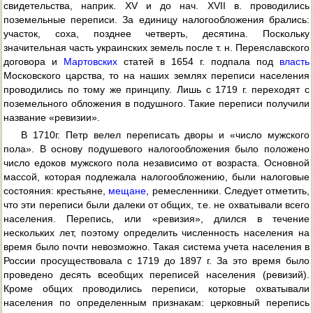
свидетельства, наприк. XV и до нач. XVII в. проводились
поземельные переписи. За единицу налогообложения брались:
участок, соха, позднее четверть, десятина. Поскольку
значительная часть украинских земель после т. н. Переяславского
договора и
Мартовских
статей в 1654 г. подпала под
власть
Московского царства, то на наших землях переписи населения
проводились по тому же принципу. Лишь с 1719 г. переходят с
поземельного обложения в подушного. Такие переписи получили
название «ревизии».
В 1710г. Петр велел переписать дворы и «число мужского
пола». В основу подушевого налогообложения было положено
число едоков мужского пола независимо от возраста. Основной
массой, которая подлежала налогообложению, были налоговые
состояния: крестьяне,
мещане
, ремесленники. Следует отметить,
что эти переписи были далеки от общих, т.е. не охватывали всего
населения. Перепись, или «ревизия», длился в течение
нескольких лет, поэтому определить численность населения на
время было почти невозможно. Такая система учета населения в
России просуществовала с 1719 до 1897 г. За это время было
проведено десять всеобщих переписей населения (ревизий).
Кроме общих проводились переписи, которые охватывали
населения по определенным признакам: церковный перепись