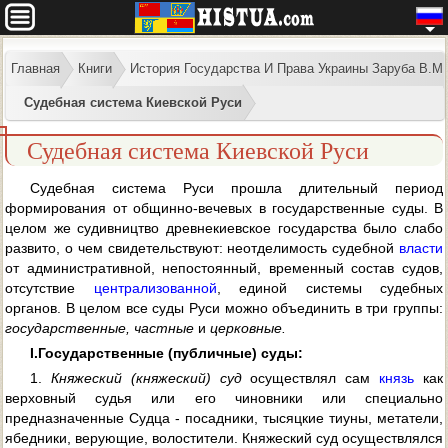
Главная
Книги
История Государства И Права Украины Заруба В.М
Судебная система Киевской Руси
Судебная система Киевской Руси
Судебная система Руси прошла длительный период
формирования от общинно-вечевых в государственные суды. В
целом же судивництво древнекиевское государства было слабо
развито, о чем свидетельствуют: неотделимость судебной
власти
от административной, непостоянный, временный состав судов,
отсутствие
централизованной
, единой системы судебных
органов. В целом все суды Руси можно объединить в три группы:
государственные, частные
и
церковные.
I.
Государственные (публичные) суды:
1.
Княжеский (княжеский) суд
осуществлял сам
князь
как
верховный судья или его чиновники или специально
предназначенные Судца - посадники, тысяцкие тиуны, метатели,
ябедники, верующие, волостители. Княжеский суд осуществлялся