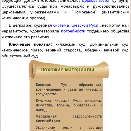
верующих, делами которых занималась
церковь
(
вера
, супруги).
Осуществлялись суды при монастырях и руководствовались
церковными учреждениями и "Номоканон" (византийским
каноническим правом).
В целом же, судебная
система Киевской Руси
, несмотря на ii
неразвитость, удовлетворяла
потребности
тогдашнего общества
и отвечала его развитию.
Ключевые понятия:
княжеский суд, доминиальний суд,
каноническое право, вервний староста, ябедник, вечевой суд,
общественный суд.
Похожие материалы
Киевская Русь: образование,
возникновение и развитие Киевского
Государства
Культура Киевской Руси: живопись,
искусство, музыка, образование и
одежда.
Феодальная раздробленность
Киевской Руси
Украинские земли в составе