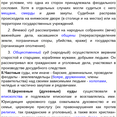
при условии, что одна из сторон принадлежала феодального
сословия. Хотя в отдельных случаях могли судиться с него
мещане
,
смерды
и даже закупы. Судебная расправа
происходила на княжеском дворе (в столице и на местах) или на
территории государственных учреждений.
2. Вечевой суд
рассматривал на народных собраниях (вече)
важнейшие дела, касавшиеся
общины
(перераспределение
земли, пограничные споры, убийства, кражи) и государства
(организация ополчения).
3.
Общественный
суд
(народный) осуществлялся вервним
старостой и старцами, кораблями мужами, добрыми людьми. Он
рассматривал все гражданские и уголовные дела, участвовал в
производстве досудебного следствия.
II.
Частные
суды, или иначе - барские, доминиальни, проводили
феодалы - землевладельцы (
бояре
,
дружинники
, члены
правительства) над своими зависимыми людьми -
холопами
,
челядью и частично закупам и рядовичами.
III.
Церковные (духовные) суды
существовали в
епископства
и подлежали епископам и возглавлялись ими.
Юрисдикция церковного суда охватывала духовенство и их
семьи, церковную прислугу (их правонарушения как против
религии
, так гражданские и уголовные), а также всех христиан-