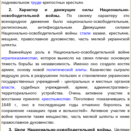
подневольном
труде
крепостных крестьян.
2. Характер и движущие силы Национально-
освободительной войны.
По своему характеру это
всенародное движение было национально-освободительным,
религиозным, антифеодальным. Движущими силами
Национально-освободительной войны
стали
казаки, крестьяне,
мещане, православное духовенство, часть мелкой украинской
шляхты.
Важнейшую роль в Национально-освободительной войне
играло
казачество
,
которое вынесло на своих плечах основную
тяжесть борьбы за независимость. Именно оно создало костяк
армии, основу новой
политической элиты
. Казачество сыграло
ведущую роль в разрушении польских и становлении украинских
государственных учреждений - центральных и местных органов
власти
, судебных учреждений, армии, административно-
территориального устройства. Очень активное участие в
восстании приняло
крестьянство
.
Поголовно показачившись в
1648 г., оно в последующие годы отчаянно боролось за
сохранение «казацких прав и вольностей». Активное участие в
войне приняли также мещанство, часть мелкой шляхты и ниже
православное духовенство.
3. Цели Национально-освободительной войны.
Целями