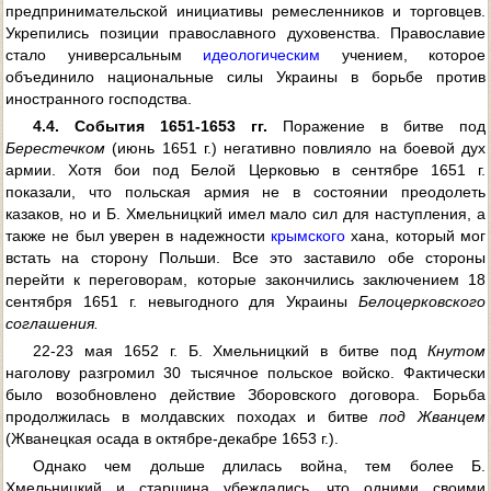
предпринимательской инициативы ремесленников и торговцев.
Укрепились позиции православного духовенства. Православие
стало универсальным
идеологическим
учением, которое
объединило национальные силы Украины в борьбе против
иностранного господства.
4.4. События 1651-1653 гг.
Поражение в битве под
Берестечком
(июнь 1651 г.) негативно повлияло на боевой дух
армии. Хотя бои под Белой Церковью в сентябре 1651 г.
показали, что польская армия не в состоянии преодолеть
казаков, но и Б. Хмельницкий имел мало сил для наступления, а
также не был уверен в надежности
крымского
хана, который мог
встать на сторону Польши. Все это заставило обе стороны
перейти к переговорам, которые закончились заключением 18
сентября 1651 г. невыгодного для Украины
Белоцерковского
соглашения.
22-23 мая 1652 г. Б. Хмельницкий в битве под
Кнутом
наголову разгромил 30 тысячное польское войско. Фактически
было возобновлено действие Зборовского договора. Борьба
продолжилась в молдавских походах и битве
под Жванцем
(Жванецкая осада в октябре-декабре 1653 г.).
Однако чем дольше длилась война, тем более Б.
Хмельницкий и старшина убеждались, что одними своими