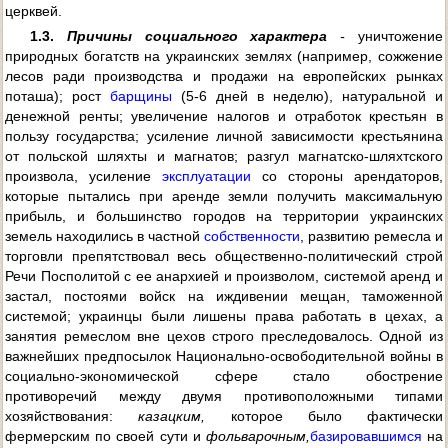
церквей.
1.3.
Причины социального характера
-
уничтожение
природных богатств на украинских землях (например, сожжение
лесов ради производства и продажи на европейских рынках
поташа); рост
барщины
(5-6 дней в неделю), натуральной и
денежной ренты; увеличение налогов и отработок крестьян в
пользу государства; усиление личной зависимости крестьянина
от польской шляхты и магнатов; разгул магнатско-шляхтского
произвола, усиление
эксплуатации
со стороны арендаторов,
которые пытались при аренде земли получить максимальную
прибыль, и большинство городов на территории украинских
земель находились в частной
собственности
, развитию ремесла и
торговли препятствовал весь общественно-политический строй
Речи Посполитой с ее анархией и произволом, системой аренд и
застал, постоями войск на иждивении мещан, таможенной
системой; украинцы были лишены права работать в цехах, а
занятия ремеслом вне цехов строго преследовалось. Одной из
важнейших предпосылок Национально-освободительной войны в
социально-экономической сфере стало обострение
противоречий между двумя противоположными типами
хозяйствования:
казацким,
которое было фактически
фермерским по своей сути и
фольварочным,
базировавшимся
на