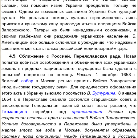
силами, без помощи извне Украина преодолеть Польшу не
сможет. Одним из возможных союзников Украины был турецкий
султан. Но реальная помощь султана ограничивалась лишь
приказами крымскому хану присоединяться к операциям Войска
Запорожского. Татары же были ненадежными союзниками, а
своими грабежами они раздражали украинское население. Б.
Хмельницкий все больше склонялся к убеждению, что надежным
союзником мог стать только российский «единоверный» царь.
4.5. Сближение с Россией. Переяславская рада.
Новая
попытка добиться освобождения и объединения всех украинских
земель в пределах национального государства была сделана с
попыткой опереться на помощь
России.
1 октября 1653 г.
Земский
собор
в Москве решил принять Войско Запорожское
«под высокую государеву руку». Для юридического оформления
этого акта в Украину выехало посольство
В.
Бутурлина
.
8 январе
1654 г. в Переяславе сначала состоялся старшинский совет, а
впоследствии Генеральная военный совет. Было решено, что
Гетманщина
перейдет под
протекторат
России при
сохранении основных прав и вольностей Войска Запорожского.
Устные договоренности в Переяславе были утверждены в
марте этого же года в Москве, документы образовали
систему норм отношений между Гетманщиной и Россией,