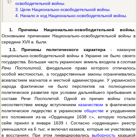
освободительной войны.
3. Цели Национально-освободительной войны.
4. Начало и ход Национально-освободительной войны.
1. Причины Национально-освободительной войны.
Основными причинами Национально-освободительной войны в
середине XVII в. были:
1.1. Причины политического характера
-
накануне
национально-освободительной войны в Украине не было своего
государства. Большая часть украинских земель входила в
состав
Речи Посполитой,
феодальное право которого отличалось
особой жестокостью, а государственные законы ограничивались
всевластием магнатов и местной администрации. У украинского
народа фактически не было перспектив на полноценное
политическое развитие при условии дальнейшего пребывания в
составе Речи Посполитой. Одной из причин войны стало
несоответствие между вступлением
казачеством
в фактическое
политическое лидерство в украинском
обществе
и ухудшением
его положения из-за «Ординации 1638 г.», которую польский
сейм принял в январе 1639 г. Согласно «ординации» реестр
уменьшался на 6 тыс. и включал казаков, которые не участвовали
в восстаниях. При этом ликвидировались
выборность
казацкой