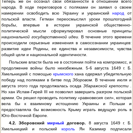
Теперь же он осознал свои обязанности в отношении всего
народа. В ходе переговоров с поляками он заявил о своем
намерении освободить всю Украину и украинский
народ
от
польской власти. Гетман переосмыслил уроки прошлогодней
борьбы, впервые в истории украинской общественно-
политической мысли сформулировал основные принципы
национальной государственной идеи.
В течение этого времени
происходили серьезные изменения в самосознании украинцев:
развитие идеи Родины, ее единства и независимости, чувства
общей цели и национальной идентичности.
Польские власти была не в состоянии пойти на компромисс, и
продолжение войны было неизбежным. 5-6 августа 1649 г. Б.
Хмельницкий с помощью
крымского
хана одержал убедительную
победу над поляками в битве под
Зборовом.
В течение июля и
августа этого года продолжалась осада
Збаражской крепости .
Но хан Ислам-Гирей III не позволил завершить разгром польской
армии. Он решил проводить политику «равновесия сил», которая
вела бы к взаимному истощению Украины и Польши и
предоставляла бы возможность Крыму играть ведущую роль в
Юго-Восточной Европе.
4.2. Зборовский
мирный
договор.
8 августа 1649 г. Б.
Хмельницкий и польский
король
Ян Казимир подписали