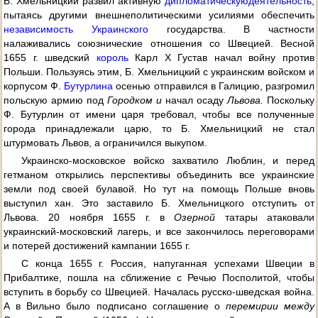
Б. Хмельницкий развил активную
дипломатическую
деятельность
,
пытаясь другими внешнеполитическими усилиями обеспечить
независимость Украинского
государства. В частности
налаживались союзнические отношения со Швецией. Весной
1655 г. шведский
король
Карл X Густав начал войну против
Польши. Пользуясь этим, Б. Хмельницкий с украинским войском и
корпусом Ф.
Бутурлина
осенью отправился в Галицию, разгромил
польскую армию под
Городком и
начал осаду
Львова.
Поскольку
Ф. Бутурлин от имени царя требовал, чтобы все полученные
города принадлежали царю, то Б. Хмельницкий не стал
штурмовать Львов, а ограничился выкупом.
Украинско-московское войско захватило Люблин, и перед
гетманом открылись перспективы объединить все украинские
земли под своей булавой. Но тут на помощь Польше вновь
выступил хан. Это заставило Б. Хмельницкого отступить от
Львова. 20 ноября 1655 г. в
Озерной
татары атаковали
украинский-московский лагерь, и все закончилось переговорами
и потерей достижений кампании 1655 г.
С конца 1655 г. Россия, напуганная успехами Швеции в
Прибалтике, пошла на сближение с Речью Посполитой, чтобы
вступить в борьбу со Швецией. Началась русско-шведская война.
А в Вильно было подписано соглашение о
перемирии между