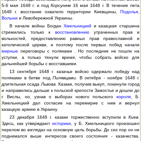
5-6 мая 1648 г. и под
Корсунем
16 мая 1648 г. В течение лета
1648 г. восстание охватило территории Киевщины,
Подолья
,
Волыни
и Левобережной Украины.
В начале войны Богдан
Хмельницкий
и казацкая старшина
стремились только к
восстановлению
утраченных прав и
вольностей, предоставлению равных прав православной и
католической церкви, и поэтому после первых побед начали
мирные
переговоры с поляками . Но последние не пошли на
уступки, а только тянули время, чтобы собрать войско для
дальнейшей борьбы с восставшими.
13 сентября 1648 г. казачье войско одержало победу над
поляками в битве под
Пилявцами.
В октябре - ноябре 1648 г.
длительная осада
Львова.
Казаки, получив выкуп, покинули город
и направились дальше к польской крепости Замостье и дошли до
г. Вислы, но, узнав о выборах нового польского
короля
, Б.
Хмельницкий дал согласие на перемирие с ним и вернул
казацкую армию в Украину.
23 декабря 1648 г. казаки торжественно вступили в
Киев.
Здесь, как утверждают
историки
, у Б. Хмельницкого произошел
перелом во взглядах на основную цель борьбы. До сих пор он не
поднимался выше интересов своего состояния - казачества.