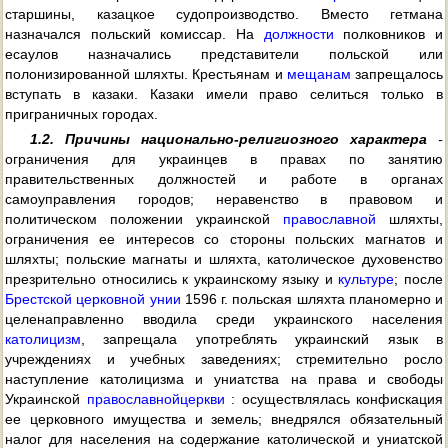
старшины, казацкое судопроизводство. Вместо гетмана
назначался польский комиссар. На
должности
полковников и
есаулов назначались представители польской или
полонизированной шляхты. Крестьянам и
мещанам
запрещалось
вступать в казаки. Казаки имели право селиться только в
приграничных городах.
1.2. Причины национально-религиозного характера
-
ограничения для украинцев в правах по занятию
правительственных должностей и работе в органах
самоуправления городов; неравенство в правовом и
политическом положении украинской
православной
шляхты,
ограничения ее интересов со стороны польских магнатов и
шляхты; польские магнаты и шляхта, католическое духовенство
презрительно относились к украинскому языку и
культуре
; после
Брестской церковной унии
1596 г. польская шляхта планомерно и
целенаправленно вводила среди украинского населения
католицизм
, запрещала употреблять украинский язык в
учреждениях и учебных заведениях; стремительно росло
наступление католицизма и униатства на права и свободы
Украинской
православной
церкви
: осуществлялась конфискация
ее церковного имущества и земель; внедрялся обязательный
налог для населения на содержание католической и униатской