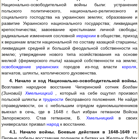
Национально-освободительной войны были: устранение
польского политического, национально-религиозного и
социального господства на украинских землях; образование и
развитие Украинского национального государства; ликвидация
крепостничества; завоевание крестьянами личной свободы;
радикальные изменения сословной
иерархии
в обществе, приход
к вершинам власти национальной по составу казацкой старшины;
ликвидация средней и большой феодальной собственности на
землю; утверждение нового типа хозяйствования на основе
мелкой (фермерского
типа)
казацкой собственности на землю;
освобождение украинских
городов из-под власти
короля
,
магнатов, шляхты, католического духовенства.
4. Начало и ход Национально-освободительной войны.
Возглавил народное восстание Чигиринский сотник
Богдан
(Зиновий)
Хмельницкий
,
который на себе ощутил произвол
польской шляхты и
трудности
бесправного положения. He найдя
справедливости, он с небольшим отрядом единомышленников
выехал в сечь, где в 1648 г. был избран гетманом Войска
Запорожского. Став гетманом, Б.
Хмельницкий
в своих
универсалах призвал
народ
к восстанию.
4.1. Начало войны. Боевые действия в 1648-1649 гг.
Первые победы восставшие получили в битвах на
Желтых Водах