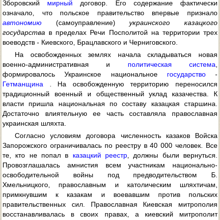
Зборовский
мирный
договор. Его содержание фактически
означало, что польское правительство впервые признало
автономию
(самоуправление)
украинского казацкого
государства
в пределах Речи Посполитой на территории трех
воеводств - Киевского, Брацлавского и Черниговского.
На освобожденных землях начала складываться новая
военно-административная и
политическая система
,
формировалось Украинское национальное
государство
-
Гетманщина
. На освобожденную территорию переносился
традиционный военный и общественный уклад казачества. К
власти пришла национальная по составу казацкая старшина.
Достаточно влиятельную ее часть составляла православная
украинская шляхта.
Согласно условиям договора численность казаков Войска
Запорожского ограничивалась по реестру в 40 000 человек. Все
те, кто не попал в
казацкий реестр
, должны были вернуться.
Провозглашалась амнистия всем участникам национально-
освободительной войны под предводительством Б.
Хмельницкого, православным и католическим шляхтичам,
примкнувшим к казакам и воевавшим против польских
правительственных сил. Православная Киевская митрополия
восстанавливалась в своих правах, а киевский митрополит