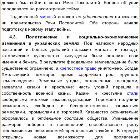
должен был войти в сенат Речи Посполитой. Вопрос об унии
передавался на рассмотрение сейму.
Подписанный
мирный
договор
не удовлетворял
ни казаков,
ни правительство Речи Посполитой. Обе стороны начали
подготовку к новому этапу войны.
4.3. Политические и социально-экономические
изменения в украинских землях.
Под натиском народных
восстаний и боевых действий польские магнаты и господа,
католическое духовенство вынуждены были оставить свои
имения и бежать. В результате феодальное землевладение было
существенно ограничено, а
крепостное право
уничтожено. Богдан
Хмельницкий некоторое время сдерживал рост крупного
землевладения. Земельные угодья, оставленные господами,
захватили казаки и крестьяне: часть угодий перешла в
собственность военной казны. Казаки и крестьяне
стали
свободными мелкими землевладельцами. Горожане получили
возможность свободно и беспрепятственно заниматься
ремеслами, промыслами и торговлей. Казачество окончательно
оформилось в
отдельное сословие
общества. Уменьшение
размеров поборов и повинностей способствовало росту
экономических возможностей крестьянских хозяйств. В городах
открылись новые возможности для проявления