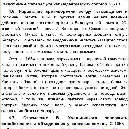
известные в литературе
как Переяславский договор 1654 г.
4.6. Нарастание противоречий между Гетманщиной и
Россией.
Весной 1654 г. русская армия начала военные
действия против польской армии в Беларуси. ей помогал 20-
тысячный казацкий корпус И. Золотаренко. Союзники получили
Смоленск, Минск, Вильно, И. Золотаренко захватил южную
Беларусь. Но его меры по внедрению в Беларуси казацкого строя
вызвали первый конфликт с московскими воеводами, которые все
полученные казаками земли считали «царскими».
Осенью 1654 г. поляки, заручившись поддержкой крымского
хана, отправились в поход на Украину. В январе 1655 г. против
них выступил Б. Хмельницкий с казацким и московским войском.
Решающая битва, которая состоялась возле
Охматова
(в
Киевской области) в последние дни января, стоила больших
потерь обеим сторонам, но не принесла успеха ни одной. Это
значительно ослабило надежды украинского на помощь царя,
который, к тому же, всячески пытался через своих воевод
покорить Украину своей воле, а казаков использовать для
завоевания Литвы и Беларуси.
4.7. Стремление Б. Хмельницкого завершить
освобождение и объединение украинских земель
.
С 1655 г.