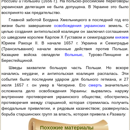
Россией и Польшей
(1656 г.). На польско-российские переговоры
украинская делегация не была допущена. В Украине это было
воспринято как предательство.
Главной заботой Богдана Хмельницкого в последний год его
жизни было завершение
освобождения украинских
земель. С
целью создания антипольской коалиции он заключил соглашения
со шведским королем Карлом Х Густавом и семиградским
князем
Юрием Ракоци II. В начале 1657 г. Украина и Семиградье
(Трансильвания) начали военные действия против Польши.
Казацкие войска овладели
Волынью
, Турово-Пинщине и
Берестейщиной.
Шведы захватили большую часть Польши. Но вскоре
начались неудачи, и антипольская коалиция распалась. Эти
события были последним ударом для больного гетмана, и 27
июля 1657 г. он умер в Чигирине. Его
смерть
значительно
осложнила дело освобождения Украины: вырвались наружу
внутренние противоречия украинского общества; обострились
противоречия между старшиной, которая стремилась получить
феодальные привилегии, и рядовым казачеством; развернулась
борьба старшинских групп за власть, которая привела к
Развалу.
Похожие материалы