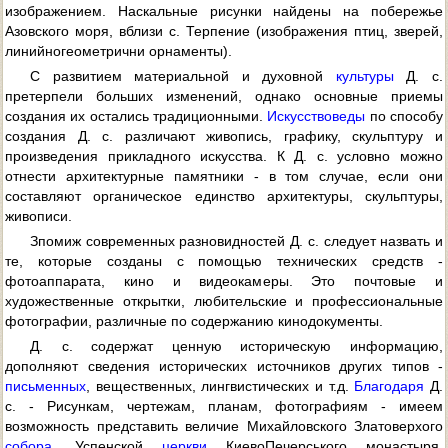
изображением. Наскальные рисунки найдены на побережье
Азовского моря, вблизи с. Терпение (изображения птиц, зверей,
линийногеометрични орнаменты).
С развитием материальной и духовной
культуры
Д. с.
претерпели больших изменений, однако основные приемы
создания их остались традиционными.
Искусствоведы
по способу
создания Д. с. различают живопись, графику, скульптуру и
произведения прикладного искусства. К Д. с. условно можно
отнести архитектурные памятники - в том случае, если они
составляют органическое единство архитектуры, скульптуры,
живописи.
Зпомиж современных разновидностей Д. с. следует назвать и
те, которые созданы с помощью технических средств -
фотоаппарата, кино и видеокамеры. Это почтовые и
художественные открытки, любительские и профессиональные
фотографии, различные по содержанию кинодокументы.
Д. с. содержат ценную историческую информацию,
дополняют сведения исторических источников других типов -
письменных
, вещественных, лингвистических и т.д.
Благодаря
Д.
с. - Рисункам, чертежам, планам, фотографиям - имеем
возможность представить величие Михайловского Златоверхого
собора
, Успенской
церкви
КиевоПечерського монастыря,