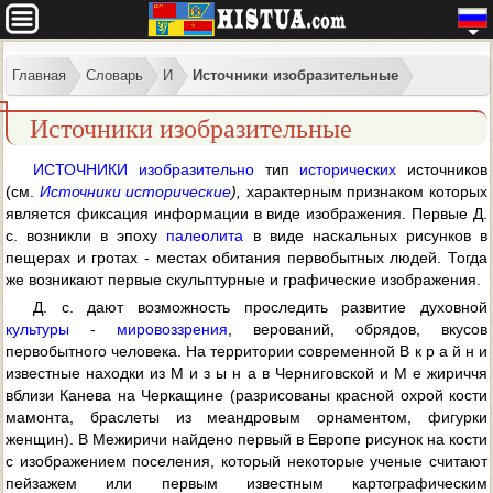
Главная
Словарь
И
Источники изобразительные
Источники изобразительные
ИСТОЧНИКИ изобразительно
тип
исторических
источников
(см.
Источники исторические
),
характерным признаком которых
является фиксация информации в виде изображения. Первые Д.
с. возникли в эпоху
палеолита
в виде наскальных рисунков в
пещерах и гротах - местах обитания первобытных людей. Тогда
же возникают первые скульптурные и графические изображения.
Д. с. дают возможность проследить развитие духовной
культуры
-
мировоззрения
, верований, обрядов, вкусов
первобытного человека. На территории современной В к р а й н и
известные находки из М и з ы н а в Черниговской и М е жириччя
вблизи Канева на Черкащине (разрисованы красной охрой кости
мамонта, браслеты из меандровым орнаментом, фигурки
женщин). В Межиричи найдено первый в Европе рисунок на кости
с изображением поселения, который некоторые ученые считают
пейзажем или первым известным картографическим