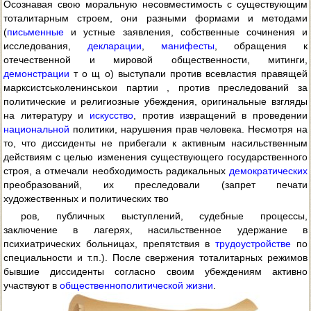
Осознавая свою моральную несовместимость с существующим
тоталитарным строем, они разными формами и методами
(
письменные
и устные заявления, собственные сочинения и
исследования,
декларации
,
манифесты
, обращения к
отечественной и мировой общественности, митинги,
демонстрации
т о щ о) выступали против всевластия правящей
марксистськоленинськои партии , против преследований за
политические и религиозные убеждения, оригинальные взгляды
на литературу и
искусство
, против извращений в проведении
национальной
политики, нарушения прав человека. Несмотря на
то, что диссиденты не прибегали к активным насильственным
действиям с целью изменения существующего государственного
строя, а отмечали необходимость радикальных
демократических
преобразований, их преследовали (запрет печати
художественных и политических тво
ров, публичных выступлений, судебные процессы,
заключение в лагерях, насильственное удержание в
психиатрических больницах, препятствия в
трудоустройстве
по
специальности и т.п.). После свержения тоталитарных режимов
бывшие диссиденты согласно своим убеждениям активно
участвуют в
общественнополитической жизни
.