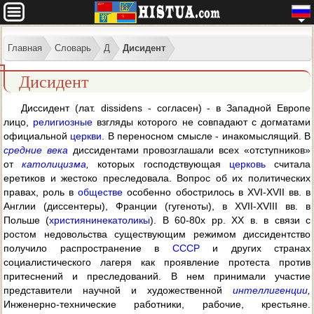
Главная
Словарь
Д
Дисидент
Дисидент
Диссидент (лат. dissidens - согласен) - в Западной Европе
лицо,
религиозные
взгляды которого не совпадают с догматами
официальной
церкви
. В переносном смысле - инакомыслящий. В
средние века
диссидентами провозглашали всех «отступников»
от
католицизма
,
которых господствующая
церковь
считала
еретиков и жестоко преследовала. Вопрос об их политических
правах, роль в
обществе
особенно обострилось в XVI-XVII вв. в
Англии (диссентеры), Франции (гугеноты), в XVII-XVIII вв. в
Польше (
християнинекатоликы
). В 60-80х pp. XX в. в связи с
ростом недовольства существующим режимом диссидентство
получило распространение в
СССР
и других странах
социалистического лагеря как проявление протеста против
притеснений и преследований. В нем принимали участие
представители научной и художественной
интеллигенции
,
Инженерно-технические работники, рабочие, крестьяне.