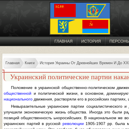
ГЛАВНАЯ
ИСТОРИЯ
ПЕРСОН
Главная
Книги
История Украины От Древнейших Времен И До XXI:
Украинский политические партии нака
Положение в украинской общественно-политическом движ
общественной
и политической жизни, в основном, доминиру
национального
движения, растворяли его в российских партиях, 
Невыразительные украинские партии социалистического и
улучшили экономическую жизнь общества. Иногда это были р
позиций общественность ьноросийських. В национальном же в
украинских партий в русской
революции
1905-1907 pp. была м