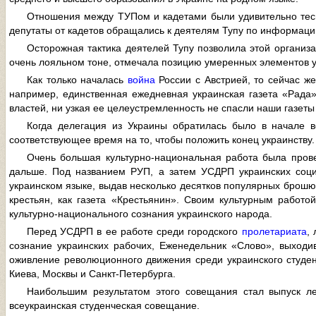
Отношения между ТУПом и кадетами были удивительно тесн
депутаты от кадетов обращались к деятелям Тупу по информаци
Осторожная тактика деятелей Тупу позволила этой организ
очень лояльном тоне, отмечала позицию умеренных элементов у
Как только началась
война
России с Австрией, то сейчас же
например, единственная ежедневная украинская газета «Рада
властей, ни узкая ее целеустремленность не спасли наши газеты 
Когда делегация из Украины обратилась было в начале в
соответствующее время на то, чтобы положить конец украинству.
Очень большая культурно-национальная работа была пров
дальше. Под названием РУП, а затем УСДРП украинских соци
украинском языке, выдав несколько десятков популярных брошюр
крестьян, как газета «Крестьянин». Своим культурным работ
культурно-национального сознания украинского народа.
Перед УСДРП в ее работе среди городского
пролетариата
,
сознание украинских рабочих, Еженедельник «Слово», выход
оживление революционного движения среди украинского студенч
Киева, Москвы и Санкт-Петербурга.
Наибольшим результатом этого совещания стал выпуск ле
всеукраинская студенческая совещание.