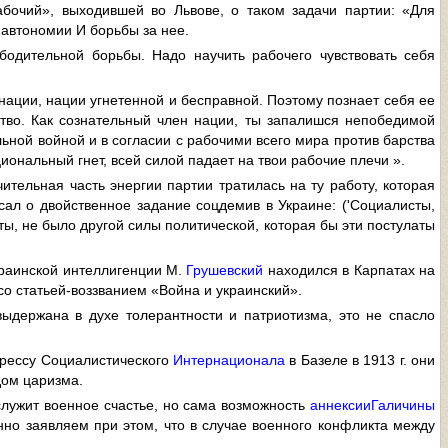
бочий», выходившей во Львове, о таком задачи партии: «Для
 автономии И борьбы за нее.
одительной борьбы. Надо научить рабочего чувствовать себя
ации, нации угнетенной и бесправной. Поэтому познает себя ее
ство. Как сознательный член нации, ты запалишся непобедимой
ьной войной и в согласии с рабочими всего мира против барства
иональный гнет, всей силой падает на твои рабочие плечи ».
тельная часть энергии партии тратилась на ту работу, которая
сал о двойственное задание соцдемив в Украине: ('Социалисты,
, не было другой силы политической, которая бы эти постулаты
украинской интеллигенции М.
Грушевский
находился в Карпатах на
со статьей-воззванием «Война и украинский».
ыдержана в духе толерантности и патриотизма, это не спасло
грессу Социалистического
Интернационала
в Базеле в 1913 г. они
дом царизма.
служит военное счастье, но сама возможность
аннексии
Галичины
нно заявляем при этом, что в случае военного конфликта между