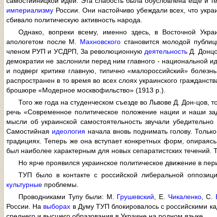
самостийницкой идеи. Эта слабость была обусловлена еще и те
империализму
России. Они настойчиво убеждали всех, что укра
сбивало политическую активность народа.
Однако, вопреки всему, именно здесь, в Восточной Укра
апологетом после М.
Махновского
становится молодой публиц
членом РУП и УСДРП, За революционную
деятельность
Д. Донцо
демократии не заслонили перед ним главного - национальной ид
и подверг критике главную, типично «малороссийский» болезнь
распространен в то время во всех слоях украинского гражданств
брошюре «Модерное москвофильство» (1913 p.).
Того же года на студенческом съезде во Львове Д. Дон-цов, 
речь «Современное политическое положение нации и наши за
мысли об украинской самостоятельность звучали убедительно
Самостийная
идеология
начала вновь поднимать голову. Тольк
традициях. Теперь же она вступает конкретных форм, опираяс
был наиболее характерным для новых сепаратистских течений. 
Но ярче проявился украинское политическое движение в пери
ТУП было в контакте с российской либеральной оппозици
культурные
проблемы.
Проводниками Тупу были: М.
Грушевский
, Е.
Чикаленко
, С.
России. На
выборах
в Думу ТУП блокировалось с российскими ка
среднего и высшего образования в Украине на родном языке.