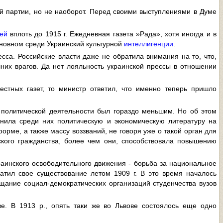
 партии, но не наоборот. Перед своими выступлениями в Думе
ей
вплоть до 1915 г. Ежедневная газета »Рада», хотя иногда и в
сновном среди Украинский культурной
интеллигенции
.
сса. Российские власти даже не обратила внимания на то, что,
них врагов. Да нет лояльность украинской прессы в отношении
стных газет, то министр ответил, что именно теперь пришло
 политической деятельности был гораздо меньшим. Но об этом
нила среди них политическую и экономическую литературу на
рме, а также массу воззваний, не говоря уже о такой орган для
ского гражданства, более чем они, способствовала повышению
раинского освободительного движения - борьба за национальное
атил свое существование летом 1909 г. В это время началось
ещание социал-демократических организаций студенчества вузов
е. В 1913 p., опять таки же во Львове состоялось еще одно