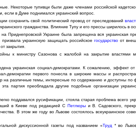
ые. Некоторые тупивци были даже членами российской кадетской
и, если в Думе поднимался украинский вопрос.
ации сохранить свой политический провод от преследований
власт
краинского гражданства. Влияние Тупу и его прессы ширилось в о
 на Приднепровской Украине была запрещена вся украинская пре
» призвала украинскую защищать российское
государство
от внеш
от закрытия.
ойны к министру Сазонова с жалобой на закрытие властями ме
едена украинская социал-демократами. К сожалению, эффект от
ал-демократии первого понесла в широкие массы и распростра
 на различные темы, интересные по содержанию и доступны по фо
ой эта партия преобладала другие подобные организации украин
 легко поддавался русификации, стояла старая проблема всего ук
ивший в Киеве под редакцией С
Петлюры
и В. Садовского, прекр
ества. В этом же году во Львове состоялось всеукраинское сов
гальной дискуссионной газеты под названием «
Труд
* во Львов