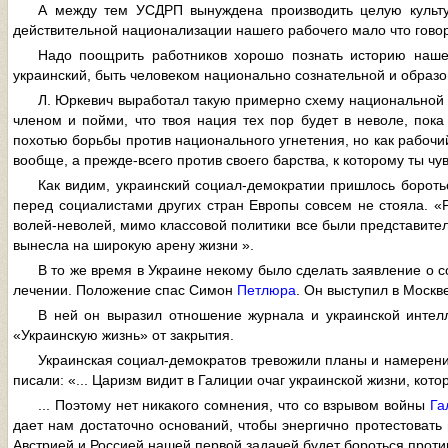
А между тем УСДРП вынуждена производить целую культ
действительной национализации нашего рабочего мало что говор
Надо поощрить работников хорошо познать историю наше
украинский, быть человеком национально сознательной и образо
Л. Юркевич выработал такую примерно схему национальной п
членом и пойми, что твоя нация тех пор будет в неволе, пок
похотью борьбы против национального угнетения, но как рабочи
вообще, а прежде-всего против своего барства, к которому ты чу
Как видим, украинский социал-демократии пришлось боротьс
перед социалистами других стран Европы совсем не стояла. «Р
волей-неволей, мимо классовой политики все были представите
вынесла на широкую арену жизни ».
В то же время в Украине некому было сделать заявление о с
лечении. Положение спас Симон
Петлюра
. Он выступил в Москв
В ней он выразил отношение журнала и украинской интел
«Украинскую жизнь» от закрытия.
Украинская социал-демократов тревожили планы и намерения
писали: «... Царизм видит в Галиции очаг украинской жизни, кот
... Поэтому нет никакого сомнения, что со взрывом войны
Га
дает нам достаточно оснований, чтобы энергично протестовать
Австрией и Россией нашей первой задачей будет бороться против