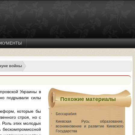
ОКУМЕНТЫ
нуне войны
ровской Украины в
ьно подрывали силы
Похожие материалы
реформ, которые бы
Бессарабия
енного строя, но с
Киевская Русь: образование,
. Роль этих молодых
возникновение и развитие Киевского
ь бескомпромиссной
Государства