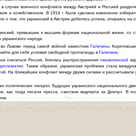
и в случае военного конфликта между Австрией и Россией раздел
ком и хозяйственном. В 1914 г. была сделана изменение избират
ло о том, что украинский в Австрии добились успеха, опираясь на
раинский, привыкшие к высшим формам национальной жизни, со с
 украинского народа.
е во Львове перед самой войной наместник
Галичины
Коритовськи
найти для себя условия свободной пропаганды в
Галичине
.
на считаться Россия, боялась распространения «
мазепинской
зар
дипломатии
. Таким образом, украинская проблема стала междун
ругой. На ближайшее конфликт между двумя силами и рассчитывали
их политических лагерях. Будущее украинского национального дви
ам, как тогда писала пресса, «зистане видперта за Днепр». В 
ине.