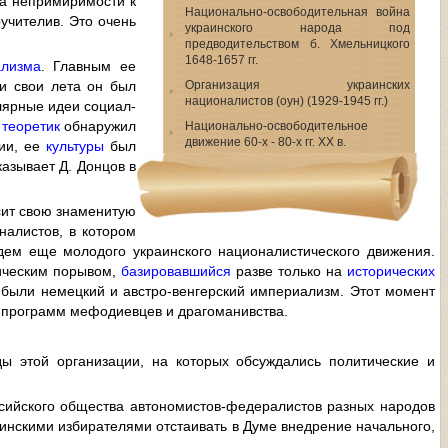
ва непримиримости к
Национально-освободительная война
учителив. Это очень
украинского народа под
предводительством б. Хмельницкого
1648-1657 гг.
ализма
. Главным ее
и свои лета он был
Организация украинских
националистов (оун) (1929-1945 гг.)
лярные идеи социал-
й
теоретик
обнаружил
Национально-освободительное
движение 60-х - 80-х гг. XX в.
сии, ее
культуры
был
азывает Д. Донцов в
осит свою знаменитую
налистов, в котором
дем еще молодого украинского националистического движения.
тическим порывом,
базировавшийся
разве только на
исторических
 были немецкий и австро-венгерский империализм. Этот момент
т программ мефодиевцев и драгоманивства.
ы этой организации, на которых обсуждались политические и
ссийского общества автономистов-федералистов разных народов
аинскими избирателями отстаивать в Думе внедрение начального,