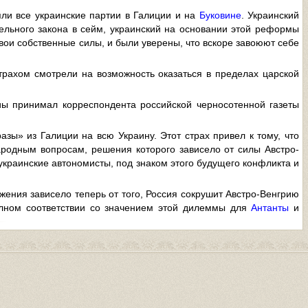
яли все украинские партии в Галиции и на
Буковине
. Украинский
ельного закона в сейм, украинский на основании этой реформы
 свои собственные силы, и были уверены, что вскоре завоюют себе
трахом смотрели на возможность оказаться в пределах царской
ы принимал корреспондента российской черносотенной газеты
азы» из Галиции на всю Украину. Этот страх привел к тому, что
ародным вопросам, решения которого зависело от силы Австро-
 украинские автономисты, под знаком этого будущего конфликта и
жения зависело теперь от того, Россия сокрушит Австро-Венгрию
полном соответствии со значением этой дилеммы для
Антанты
и