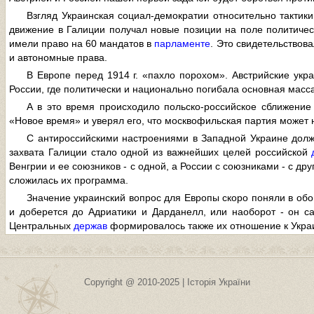
Взгляд Украинская социал-демократии относительно тактик
движение в Галиции получал новые позиции на поле политичес
имели право на 60 мандатов в
парламенте
. Это свидетельствова
и автономные права.
В Европе перед 1914 г. «пахло порохом». Австрийские ук
России, где политически и национально погибала основная масса
А в это время происходило польско-российское сближени
«Новое время» и уверял его, что москвофильская партия может 
С антироссийскими настроениями в Западной Украине долж
захвата Галиции стало одной из важнейших целей российской
Венгрии и ее союзников - с одной, а России с союзниками - с д
сложилась их программа.
Значение украинский вопрос для Европы скоро поняли в обо
и доберется до Адриатики и Дарданелл, или наоборот - он с
Центральных
держав
формировалось также их отношение к Укра
Copyright @ 2010-2025 | Історія України