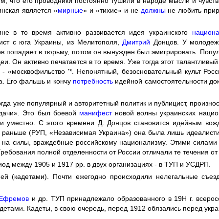
м, что его проводники постоянно тушили в народе мысли и чувст
инская является «
мирные
» и «тихие» и не
должны
не любить прир
ине в то время активно развивается идея украинского
национ
ист с юга Украины, из Мелитополя,
Дмитрий
Донцов. У молодеж
в попадает в тюрьму, потом он вынужден был эмигрировать. Попу
еи. Он активно печатается в то время. Уже тогда этот талантливы
 - «москвофильство '*. Непонятный, безосновательный культ Рос
а. Его фальшь и кончу
потребность
идейной самостоятельности док
тогда уже популярный и авторитетный политик и публицист, произн
дачи». Это был боевой
манифест
новой волны украинских нацио
 и уместно. С этого времени Д. Донцов становится идейным вож
о раньше (РУП, «Независимая Украина») она была лишь идеалис
ь на силы, враждебные российскому национализму. Этими силами
Требования полной отделенности от России отличали те течения о
од между 1905 и 1917 pp. в двух организациях - в ТУП и УСДРП.
ей (кадетами). Почти ежегодно происходили нелегальные съезд
Ефремов
и др. ТУП принадлежало образованного в 19Н г. всеро
детами. Кадеты, в свою очередь, перед 1912 обязались перед укр