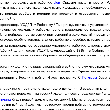
урную программу для рабочих.
Лев
Юркевич писал в газете «Ра
ить и писать в него украинском языке и доказывать необходимость
го народа вообще и истории его прошлой и современной освоб
ванной ».
ропаганды УСДРП: ^ Рабочему / Ты принадлежишь. к украинской н
а члены ее молчать и рабсъкы терпеть национальное издеватель
й, ты пойдешь против всяких притеснений и захочешь уйти решител
вствуешь особую ненависть за его рабскую способность терпеть нац
я за национальное осознание украинским рабочих, а потому значи
абочий флаг», орган УСДРП, следовавший с 1915 г. в Софии, пи
лями и самыми активными борцами за общенациональные постулаты
остоянии дел и о позиции украинский в войне, потому что лидер 
е в редактируемом им же украинском журнале «Украинская жизнь» 
лигенции в России к войне. И хотя воззвание С
Петлюры
была в
 царизма относительно украинского движения. В воззвании к Кон
орого искры перелетят на русский Украина и сожгут разложившийся 
личина
будет первой целью русских армий. Мы не знаем, кому по
 против войны. И хотя мы протестуем против войны, но торжестве
 нашего извечного врага, против русского царизма ».