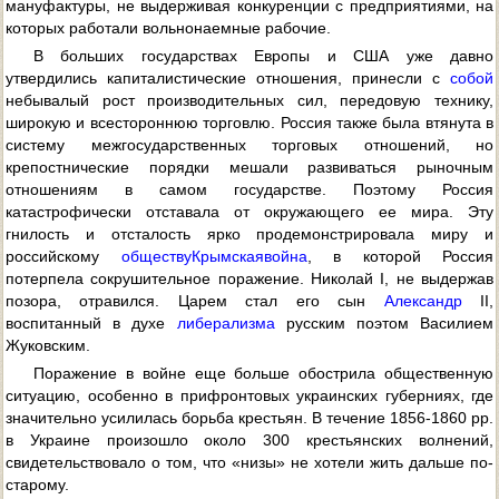
мануфактуры, не выдерживая конкуренции с предприятиями, на
которых работали вольнонаемные рабочие.
В больших государствах Европы и США уже давно
утвердились капиталистические отношения, принесли с
собой
небывалый рост производительных сил, передовую технику,
широкую и всестороннюю торговлю. Россия также была втянута в
систему межгосударственных торговых отношений, но
крепостнические порядки мешали развиваться рыночным
отношениям в самом государстве. Поэтому Россия
катастрофически отставала от окружающего ее мира. Эту
гнилость и отсталость ярко продемонстрировала миру и
российскому
обществу
Крымская
война
, в которой Россия
потерпела сокрушительное поражение. Николай I, не выдержав
позора, отравился. Царем стал его сын
Александр
II,
воспитанный в духе
либерализма
русским поэтом Василием
Жуковским.
Поражение в войне еще больше обострила общественную
ситуацию, особенно в прифронтовых украинских губерниях, где
значительно усилилась борьба крестьян. В течение 1856-1860 pp.
в Украине произошло около 300 крестьянских волнений,
свидетельствовало о том, что «низы» не хотели жить дальше по-
старому.