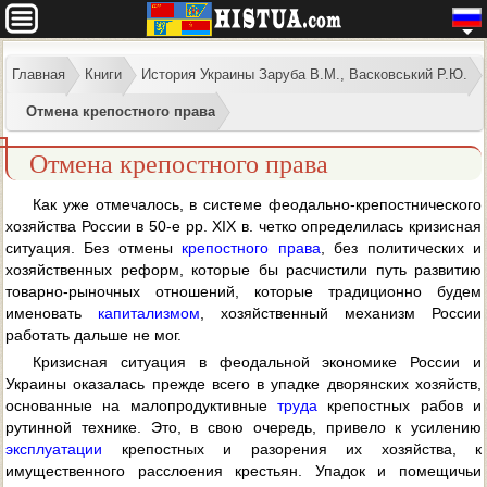
Главная
Книги
История Украины Заруба В.М., Васковський Р.Ю.
Отмена крепостного права
Отмена крепостного права
Как уже отмечалось, в системе феодально-крепостнического
хозяйства России в 50-е pp. XIX в. четко определилась кризисная
ситуация. Без отмены
крепостного права
, без политических и
хозяйственных реформ, которые бы расчистили путь развитию
товарно-рыночных отношений, которые традиционно будем
именовать
капитализмом
, хозяйственный механизм России
работать дальше не мог.
Кризисная ситуация в феодальной экономике России и
Украины оказалась прежде всего в упадке дворянских хозяйств,
основанные на малопродуктивные
труда
крепостных рабов и
рутинной технике. Это, в свою очередь, привело к усилению
эксплуатации
крепостных и разорения их хозяйства, к
имущественного расслоения крестьян. Упадок и помещичьи