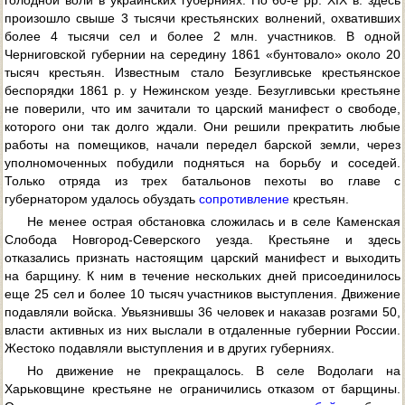
голодной воли в украинских губерниях. По 60-е pp. XIX в. здесь
произошло свыше 3 тысячи крестьянских волнений, охвативших
более 4 тысячи сел и более 2 млн. участников. В одной
Черниговской губернии на середину 1861 «бунтовало» около 20
тысяч крестьян. Известным стало Безугливське крестьянское
беспорядки 1861 p. y Нежинском уезде. Безугливськи крестьяне
не поверили, что им зачитали то царский манифест о свободе,
которого они так долго ждали. Они решили прекратить любые
работы на помещиков, начали передел барской земли, через
уполномоченных побудили подняться на борьбу и соседей.
Только отряда из трех батальонов пехоты во главе с
губернатором удалось обуздать
сопротивление
крестьян.
He менее острая обстановка сложилась и в селе Каменская
Слобода Новгород-Северского уезда. Крестьяне и здесь
отказались признать настоящим царский манифест и выходить
на барщину. К ним в течение нескольких дней присоединилось
еще 25 сел и более 10 тысяч участников выступления. Движение
подавляли войска. Увьязнившы 36 человек и наказав розгами 50,
власти активных из них выслали в отдаленные губернии России.
Жестоко подавляли выступления и в других губерниях.
Но движение не прекращалось. В селе Водолаги на
Харьковщине крестьяне не ограничились отказом от барщины.