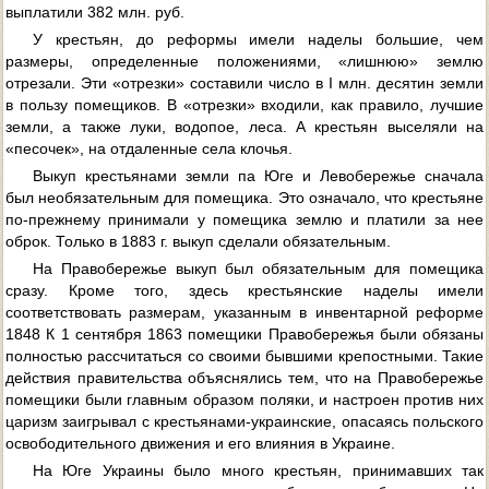
выплатили 382 млн. руб.
У крестьян, до реформы имели наделы большие, чем
размеры, определенные положениями, «лишнюю» землю
отрезали. Эти «отрезки» составили число в I млн. десятин земли
в пользу помещиков. В «отрезки» входили, как правило, лучшие
земли, а также луки, водопое, леса. А крестьян выселяли на
«песочек», на отдаленные села клочья.
Выкуп крестьянами земли па Юге и Левобережье сначала
был необязательным для помещика. Это означало, что крестьяне
по-прежнему принимали у помещика землю и платили за нее
оброк. Только в 1883 г. выкуп сделали обязательным.
На Правобережье выкуп был обязательным для помещика
сразу. Кроме того, здесь крестьянские наделы имели
соответствовать размерам, указанным в инвентарной реформе
1848 К 1 сентября 1863 помещики Правобережья были обязаны
полностью рассчитаться со своими бывшими крепостными. Такие
действия правительства объяснялись тем, что на Правобережье
помещики были главным образом поляки, и настроен против них
царизм заигрывал с крестьянами-украинские, опасаясь польского
освободительного движения и его влияния в Украине.
На Юге Украины было много крестьян, принимавших так