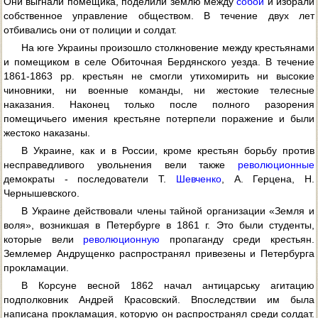
Они выгнали помещика, поделили землю между
собой
и избрали
собственное управление обществом. В течение двух лет
отбивались они от полиции и солдат.
На юге Украины произошло столкновение между крестьянами
и помещиком в селе Обиточная Бердянского уезда. В течение
1861-1863 pp. крестьян не смогли утихомирить ни высокие
чиновники, ни военные команды, ни жестокие телесные
наказания. Наконец только после полного разорения
помещичьего имения крестьяне потерпели поражение и были
жестоко наказаны.
В Украине, как и в России, кроме крестьян борьбу против
несправедливого увольнения вели также
революционные
демократы - последователи Т.
Шевченко
, А. Герцена, Н.
Чернышевского.
В Украине действовали члены тайной организации «Земля и
воля», возникшая в Петербурге в 1861 г. Это были студенты,
которые вели
революционную
пропаганду среди крестьян.
Землемер Андрущенко распространял привезены и Петербурга
прокламации.
В Корсуне весной 1862 начал антицарську агитацию
подполковник Андрей Красовский. Впоследствии им была
написана прокламация, которую он распространял среди солдат.