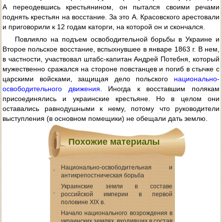
А переодевшись крестьянином, он пытался своими речами
поднять крестьян на восстание. За это А. Красовского арестовали
и приговорили к 12 годам каторги, на которой он и скончался.
Повлияло на подъем освободительной борьбы в Украине и
Второе польское восстание, вспыхнувшее в январе 1863 г. В нем,
в частности, участвовал штабс-капитан Андрей Потебня, который
мужественно сражался на стороне повстанцев и погиб в стычке с
царскими войсками, защищая дело польского
национально-
освободительного движения
. Иногда к восставшим полякам
присоединялись и украинские крестьяне. Но в целом они
оставались равнодушными к нему, потому что руководители
выступления (в основном помещики) не обещали дать землю.
Похожие материалы
Национально-освободительная и
антикрепостническая борьба
Украинские земли в составе
российской империи в первой
половине XIX в.
Начало национального возрождения в
украинских землях, входивших в состав