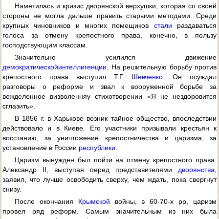
Наметилась и кризис дворянской верхушки, которая со своей
стороны не могла дальше править старыми методами. Среди
крупных чиновников и многих помещиков
стали
раздаваться
голоса за отмену крепостного права, конечно, в пользу
господствующим классам.
Значительно усилился движение
демократической
интеллигенции
. На решительную борьбу против
крепостного права выступил Т.Г.
Шевченко
. Он осуждал
разговоры о реформе и звал к вооруженной борьбе за
вожделенное визволенняу стихотворении «Я не нездоровится
сглазить».
В 1856 г. в Харькове возник тайное общество, впоследствии
действовало и в Киеве. Его участники призывали крестьян к
восстанию, за уничтожение крепостничества и царизма, за
установление в России
республики
.
Царизм вынужден был пойти на отмену крепостного права.
Александр II, выступая перед представителями
дворянства
,
заявил, что лучше освободить сверху, чем ждать, пока свергнут
снизу.
После окончания
Крымской
войны, в 60-70-х pp, царизм
провел ряд реформ. Самым значительным из них была