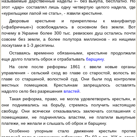
называемые дарственные наделы »- без выкупа, бесплатно. Но
этот «дар» составлял лишь одну четвертую целого надела, где
«курильщики лапой не стать», - язвили крестьяне.
Дворовые крестьяне и прикреплены к мануфактур
(«фабричные») освобождались в основном без земли. Вот
почему в Украине более 300 тыс. ревизских душ остались почти
совсем без земли, а более полутора миллионов - из нищими
лоскутами в 1-3 десятины.
Оставаясь временно обязанными, крестьяне продолжали
еще долго платить оброк и отрабатывать
барщину
.
На селе после реформы 1861 г. ввели новые органы
управления - сельский сход во главе со старостой, волость во
главе со старшиной, волостной суд. Они были под контролем
местных помещиков. Крестьянам запрещалось оставлять
надолго село без разрешения
властей
.
Такая реформа, право, не могла удовлетворить крестьян, и
они поднимались на борьбу, стремясь получить настоящую
свободу. Они всячески отказывались заключать соглашения с
помещиками, не подчинялись властям, не платили выкупные
платежи, не желали и слышать об оброк и барщину.
Особенно упорным стало движение крестьян против