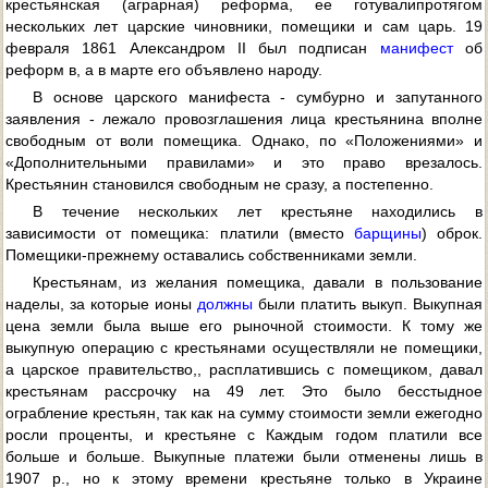
крестьянская (аграрная) реформа, ее готувалипротягом
нескольких лет царские чиновники, помещики и сам царь. 19
февраля 1861 Александром II был подписан
манифест
об
реформ в, а в марте его объявлено народу.
В основе царского манифеста - сумбурно и запутанного
заявления - лежало провозглашения лица крестьянина вполне
свободным от воли помещика. Однако, по «Положениями» и
«Дополнительными правилами» и это право врезалось.
Крестьянин становился свободным не сразу, а постепенно.
В течение нескольких лет крестьяне находились в
зависимости от помещика: платили (вместо
барщины
) оброк.
Помещики-прежнему оставались собственниками земли.
Крестьянам, из желания помещика, давали в пользование
наделы, за которые ионы
должны
были платить выкуп. Выкупная
цена земли была выше его рыночной стоимости. К тому же
выкупную операцию с крестьянами осуществляли не помещики,
а царское правительство,, расплатившись с помещиком, давал
крестьянам рассрочку на 49 лет. Это было бесстыдное
ограбление крестьян, так как на сумму стоимости земли ежегодно
росли проценты, и крестьяне с Каждым годом платили все
больше и больше. Выкупные платежи были отменены лишь в
1907 p., но к этому времени крестьяне только в Украине