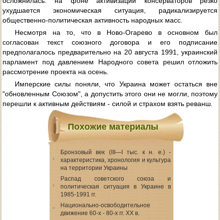
осложнилась: на фоне активизации консерваторов резко
ухудшается экономическая ситуация, радикализируется
общественно-политическая активность народных масс.
Несмотря на то, что в Ново-Огарево в основном был
согласован текст союзного договора и его подписание
предполагалось предварительно на 20 августа 1991, украинский
парламент под давлением Народного совета решил отложить
рассмотрение проекта на осень.
Имперские силы поняли, что Украина может остаться вне
"обновленным Союзом", а допустить этого они не могли, поэтому
перешли к активным действиям - силой и страхом взять реванш.
Похожие материалы
Бронзовый век (III—I тыс. к н. е.) -
характеристика, хронология и культура
на территории Украины
Распад советского союза и
политическая ситуация в Украине в
1985-1991 гг.
Национально-освободительное
движение 60-х - 80-х гг. XX в.