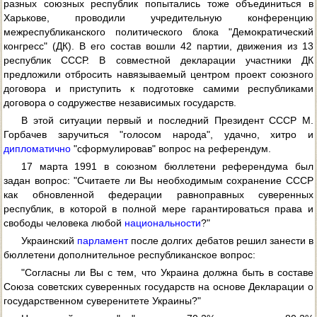
разных союзных республик попытались тоже объединиться в
Харькове, проводили учредительную конференцию
межреспубликанского политического блока "Демократический
конгресс" (ДК). В его состав вошли 42 партии, движения из 13
республик СССР. В совместной декларации участники ДК
предложили отбросить навязываемый центром проект союзного
договора и приступить к подготовке самими республиками
договора о содружестве независимых государств.
В этой ситуации первый и последний Президент СССР М.
Горбачев заручиться "голосом народа", удачно, хитро и
дипломатично
"сформулировав" вопрос на референдум.
17 марта 1991 в союзном бюллетени референдума был
задан вопрос: "Считаете ли Вы необходимым сохранение СССР
как обновленной федерации равноправных суверенных
республик, в которой в полной мере гарантироваться права и
свободы человека любой
национальности
?"
Украинский
парламент
после долгих дебатов решил занести в
бюллетени дополнительное республиканское вопрос:
"Согласны ли Вы с тем, что Украина должна быть в составе
Союза советских суверенных государств на основе Декларации о
государственном суверенитете Украины?"