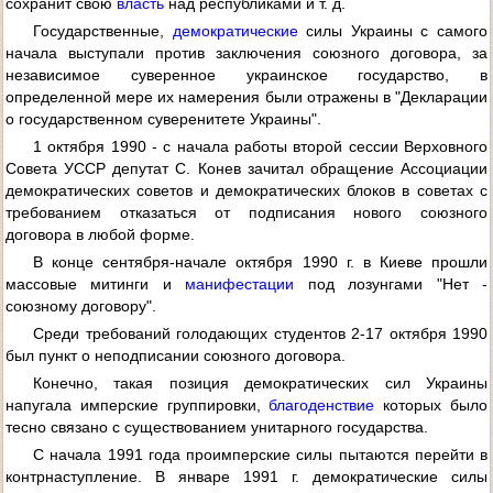
сохранит свою
власть
над республиками и т. д.
Государственные,
демократические
силы Украины с самого
начала выступали против заключения союзного договора, за
независимое суверенное украинское государство, в
определенной мере их намерения были отражены в "Декларации
о государственном суверенитете Украины".
1 октября 1990 - с начала работы второй сессии Верховного
Совета УССР депутат С. Конев зачитал обращение Ассоциации
демократических советов и демократических блоков в советах с
требованием отказаться от подписания нового союзного
договора в любой форме.
В конце сентября-начале октября 1990 г. в Киеве прошли
массовые митинги и
манифестации
под лозунгами "Нет -
союзному договору".
Среди требований голодающих студентов 2-17 октября 1990
был пункт о неподписании союзного договора.
Конечно, такая позиция демократических сил Украины
напугала имперские группировки,
благоденствие
которых было
тесно связано с существованием унитарного государства.
С начала 1991 года проимперские силы пытаются перейти в
контрнаступление. В январе 1991 г. демократические силы