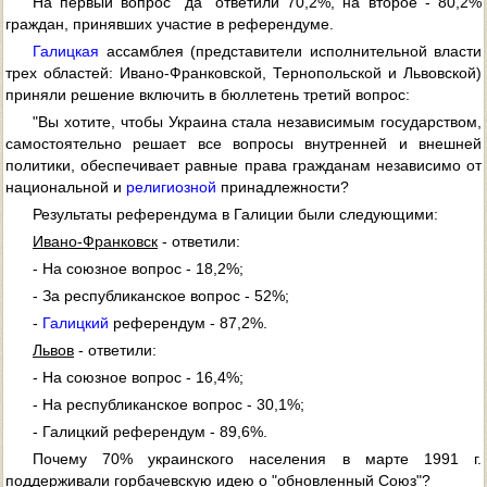
На первый вопрос "да" ответили 70,2%, на второе - 80,2%
граждан, принявших участие в референдуме.
Галицкая
ассамблея (представители исполнительной власти
трех областей: Ивано-Франковской, Тернопольской и Львовской)
приняли решение включить в бюллетень третий вопрос:
"Вы хотите, чтобы Украина стала независимым государством,
самостоятельно решает все вопросы внутренней и внешней
политики, обеспечивает равные права гражданам независимо от
национальной и
религиозной
принадлежности?
Результаты референдума в Галиции были следующими:
Ивано-Франковск
- ответили:
- На союзное вопрос - 18,2%;
- За республиканское вопрос - 52%;
-
Галицкий
референдум - 87,2%.
Львов
- ответили:
- На союзное вопрос - 16,4%;
- На республиканское вопрос - 30,1%;
- Галицкий референдум - 89,6%.
Почему 70% украинского населения в марте 1991 г.
поддерживали горбачевскую идею о "обновленный Союз"?