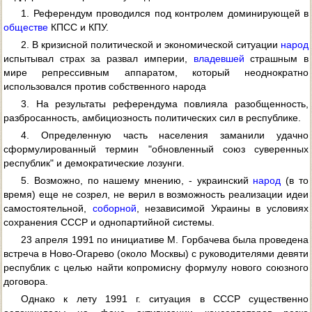
1. Референдум проводился под контролем доминирующей в
обществе
КПСС и КПУ.
2. В кризисной политической и экономической ситуации
народ
испытывал страх за развал империи,
владевшей
страшным в
мире репрессивным аппаратом, который неоднократно
использовался против собственного народа
3. На результаты референдума повлияла разобщенность,
разбросанность, амбициозность политических сил в республике.
4. Определенную часть населения заманили удачно
сформулированный термин "обновленный союз суверенных
республик" и демократические лозунги.
5. Возможно, по нашему мнению, - украинский
народ
(в то
время) еще не созрел, не верил в возможность реализации идеи
самостоятельной,
соборной
, независимой Украины в условиях
сохранения СССР и однопартийной системы.
23 апреля 1991 по инициативе М. Горбачева была проведена
встреча в Ново-Огарево (около Москвы) с руководителями девяти
республик с целью найти копромисну формулу нового союзного
договора.
Однако к лету 1991 г. ситуация в СССР существенно