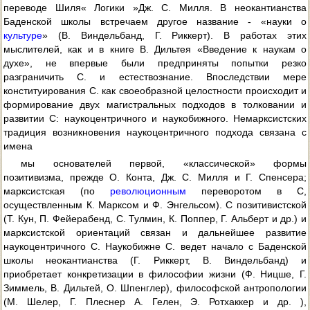
переводе Шиля« Логики »Дж. С. Милля. В неокантианства
Баденской школы встречаем другое название - «науки о
культуре
» (В. Виндельбанд, Г. Риккерт). В работах этих
мыслителей, как и в книге В. Дильтея «Введение к наукам о
духе», не впервые были предприняты попытки резко
разграничить С. и естествознание. Впоследствии мере
конституирования С. как своеобразной целостности происходит и
формирование двух магистральных подходов в толковании и
развитии С: наукоцентричного и наукобижного. Немарксистских
традиция возникновения наукоцентричного подхода связана с
имена
мы основателей первой, «классической» формы
позитивизма, прежде О. Конта, Дж. С. Милля и Г. Спенсера;
марксистская (по
революционным
переворотом в С,
осуществленным К. Марксом и Ф. Энгельсом). С позитивистской
(Т. Кун, П. Фейерабенд, С. Тулмин, К. Поппер, Г. Альберт и др.) и
марксистской ориентаций связан и дальнейшее развитие
наукоцентричного С. Наукобижне С. ведет начало с Баденской
школы неокантианства (Г. Риккерт, В. Виндельбанд) и
приобретает конкретизации в философии жизни (Ф. Ницше, Г.
Зиммель, В. Дильтей, О. Шпенглер), философской антропологии
(М. Шелер, Г. Плеснер А. Гелен, Э. Ротхаккер и др. ),