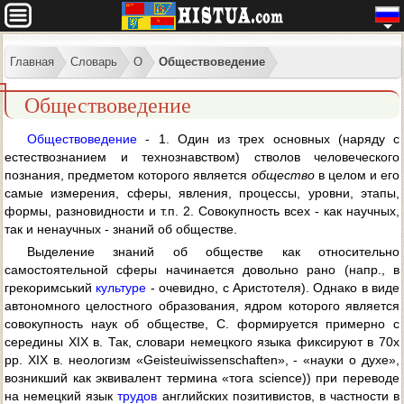
Главная
Словарь
О
Обществоведение
Обществоведение
Обществоведение
- 1. Один из трех основных (наряду с
естествознанием и технознавством) стволов человеческого
познания, предметом которого является
общество
в целом и его
самые измерения, сферы, явления, процессы, уровни, этапы,
формы, разновидности и т.п. 2. Совокупность всех - как научных,
так и ненаучных - знаний об обществе.
Выделение знаний об обществе как относительно
самостоятельной сферы начинается довольно рано (напр., в
грекоримський
культуре
- очевидно, с Аристотеля). Однако в виде
автономного целостного образования, ядром которого является
совокупность наук об обществе, С. формируется примерно с
середины XIX в. Так, словари немецкого языка фиксируют в 70х
pp. XIX в. неологизм «Geisteuiwissenschaften», - «науки о духе»,
возникший как эквивалент термина «тога science)) при переводе
на немецкий язык
трудов
английских позитивистов, в частности в