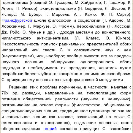
герменевтике (поздний Э. Гуссерль, М. Хайдеггер, Г. Гадамер, К.
Апель, П. Рикьор), экзистенциализме (Н. Бердяев, Л. Шестов, К.
Ясперс, М. Бубер, Г. Марсель, А . Камю, Ж. П. Сартр),
Франкфуртской
школе философии и социологии (Т. Адорно, М.
Хоркхаймер, Г. Маркузе, Э. Фромм), персонализме (Н. Лосский,
Дж. Ройс, Э. Мунье и др.) , доходя местами до воинственного,
нигилистського антисциентизма (Л. Клагес, Э. Юнгер).
Несостоятельность попыток радикальных представителей обоих
направлений или свести С. к совокупности наук о нем
(наукоцентризм), или, наоборот, вообще вывести его за пределы
научного познания, обнаружила односторонность обоих
подходов и необходимость их преодоления, «снятие» путем
разработки более глубокого, конкретного понимания своеобразия
С, присущих ему познавательных форм и связей между ними.
Решению этих проблем подчинены, в частности, начатые с
70х pp. разведки, направленные на типологизацию форм
познания общественной реальности (научное и ненаучных),
разграничение на основе формы (философское, общенаучное,
специальнонаукових знания; традиционное гуманитарное знание
и социальное знание как таковое, возникающий на стыке С,
естествознания и технознавства), выделение основных типов
обществоведческих
теорий
согласно присущих С. важнейших