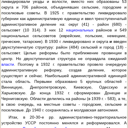
ликвидировали уезды и волости, вместо них образованы 53
округа и 706 районов, объединявших сельские, городские и
поселковые советы. В 1925 г. правительство ликвидировало
губернии как административную единицу и ввел трехступенчатый
административное деление на: округ (41) - район (680) -
сельсовет (10 314). 3 них 12
национальных
районов и 549
национальных сельсоветов (еврейские, польские, немецкие,
греческие, татарские). В 1930 г. ликвидировано и округа
и
введен
двухступенчатую структуру: район (484) сельский и город (18) -
сельсовет. Целью реформы было приближение провинции в
центр. Но двухступенчатая структура не оправдала ожиданий
власти
. Поэтому в 1932 г. правительство провело очередную
административную реформу, создав деление, которое
существует и сейчас. Наибольшей административной единицей
стала область. Первыми образовано 5 крупных областей -
Винницкую, Днепропетровскую, Киевскую, Одесскую и
Харьковскую. До конца 1932 г. сформирован Донецке и
Черниговскую. Области делились на районы (в 1939 г. - 583), а те,
в свою очередь, на местные советы - городские, сельские и
поселковые. До 1940 г. сохранялась и молдавская автономия.
Итак, в 20-30-е pp. административно-территориальное
устройство УССР постоянно менялся и реформировался. А