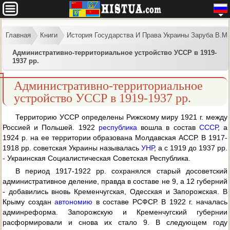
Главная
Книги
История Государства И Права Украины Заруба В.М
Административно-территориальное устройство УССР в 1919-
1937 pp.
Административно-территориальное
устройство УССР в 1919-1937 pp.
Территорию УССР определены Рижскому миру 1921 г. между
Россией и Польшей. 1922
республика
вошла в состав
СССР
, a
1924 p. на ее территории образована Молдавская АССР. В 1917-
1918 pp. советская Украины называлась
УНР
, а с 1919 до 1937 pp.
- Украинская Социалистическая Советская Республика.
В период 1917-1922 pp. сохранялся старый досоветский
административное деление, правда в составе не 9, a 12 губерний
- добавились вновь Кременчугская, Одесская и Запорожская. В
Крыму создан
автономию
в составе РСФСР. В 1922 г. началась
админреформа. Запорожскую и Кременчугский губернии
расформировали и снова их стало 9. В следующем году