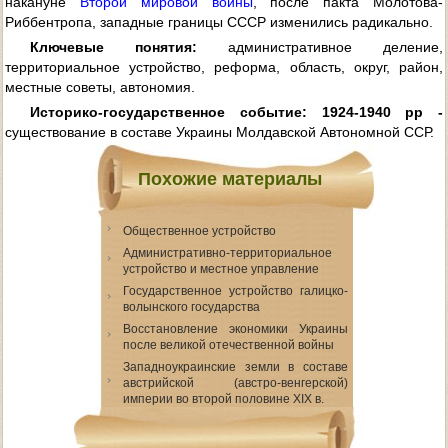
накануне
Второй мировой войны
, после пакта Молотова-
Риббентропа, западные границы СССР изменились радикально.
Ключевые понятия:
административное деление,
территориальное устройство, реформа, область, округ, район,
местные советы, автономия.
Историко-государственное событие: 1924-1940 pp -
существование в составе Украины Молдавской Автономной ССР.
Похожие материалы
Общественное устройство
Административно-территориальное
устройство и местное управление
Государственное устройство галицко-
волынского государства
Восстановление экономики Украины
после великой отечественной войны
Западноукраинские земли в составе
австрийской (австро-венгерской)
империи во второй половине XIX в.