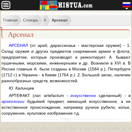
Главная
Словарь
А
Арсенал
Арсенал
АРСЕНАЛ
(от араб, дарассинаьа - мастерская оружия) - 1.
Склад оружия и других предметов снаряжения армии и флота;
предприятие, которые производит и ремонтирует. А. бывают
пушечными, морскими, инженерными и др. Возникли в XVI в. В
России главные А. были созданы в Москве (1584 p.), Петербурге
(1712 г.) в Украине - в Киеве (1764 p.). 2. Большой запас, наличие
разнообразных средств, возможностей.
Ю. Калинцев
АРТЕФАКТ (лат. artefactum -
искусственно
сделанный) - в
археологии
будьякий предмет, имеющий искусственное, а не
естественное происхождение, например ручное рубило, копье,
сооружение, культовое изображение т.д.