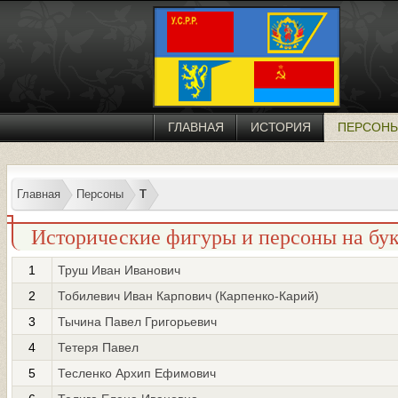
ГЛАВНАЯ
ИСТОРИЯ
ПЕРСОН
Главная
Персоны
Т
Исторические фигуры и персоны на бук
1
Труш Иван Иванович
2
Тобилевич Иван Карпович (Карпенко-Карий)
3
Тычина Павел Григорьевич
4
Тетеря Павел
5
Тесленко Архип Ефимович