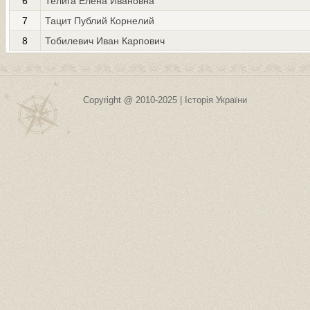
6
Телига Елена Ивановна
7
Тацит Публий Корнелий
8
Тобилевич Иван Карпович
Copyright @ 2010-2025 | Історія України