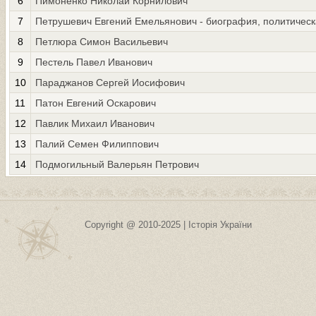
6
Пимоненко Николай Корнилович
7
Петрушевич Евгений Емельянович - биография, политическ
8
Петлюра Симон Васильевич
9
Пестель Павел Иванович
10
Параджанов Сергей Иосифович
11
Патон Евгений Оскарович
12
Павлик Михаил Иванович
13
Палий Семен Филиппович
14
Подмогильный Валерьян Петрович
Copyright @ 2010-2025 | Історія України