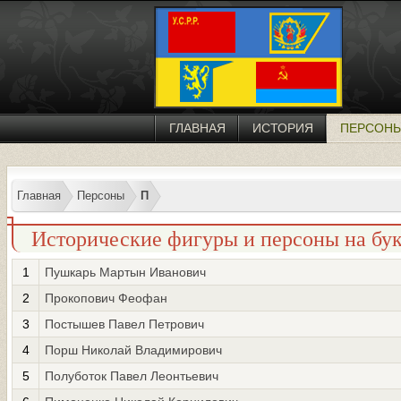
ГЛАВНАЯ
ИСТОРИЯ
ПЕРСОН
Главная
Персоны
П
Исторические фигуры и персоны на бу
1
Пушкарь Мартын Иванович
2
Прокопович Феофан
3
Постышев Павел Петрович
4
Порш Николай Владимирович
5
Полуботок Павел Леонтьевич